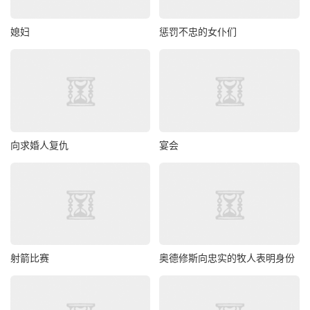
媳妇
惩罚不忠的女仆们
向求婚人复仇
宴会
射箭比赛
奥德修斯向忠实的牧人表明身份