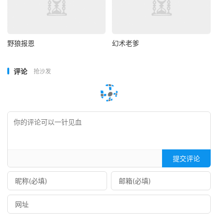
野狼报恩
幻术老爹
评论
抢沙发
提交评论