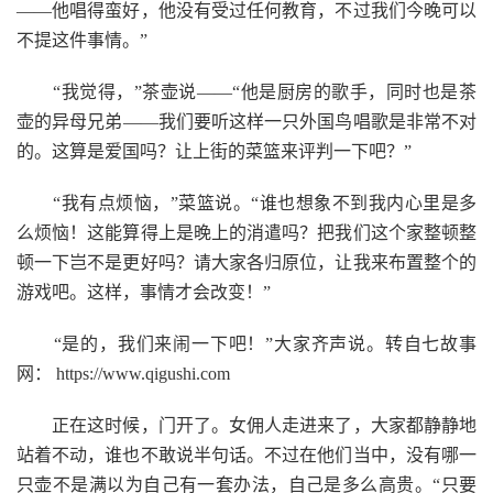
——他唱得蛮好，他没有受过任何教育，不过我们今晚可以
不提这件事情。”
“我觉得，”茶壶说——“他是厨房的歌手，同时也是茶
壶的异母兄弟——我们要听这样一只外国鸟唱歌是非常不对
的。这算是爱国吗？让上街的菜篮来评判一下吧？”
“我有点烦恼，”菜篮说。“谁也想象不到我内心里是多
么烦恼！这能算得上是晚上的消遣吗？把我们这个家整顿整
顿一下岂不是更好吗？请大家各归原位，让我来布置整个的
游戏吧。这样，事情才会改变！”
“是的，我们来闹一下吧！”大家齐声说。转自七故事
网： https://www.qigushi.com
正在这时候，门开了。女佣人走进来了，大家都静静地
站着不动，谁也不敢说半句话。不过在他们当中，没有哪一
只壶不是满以为自己有一套办法，自己是多么高贵。“只要