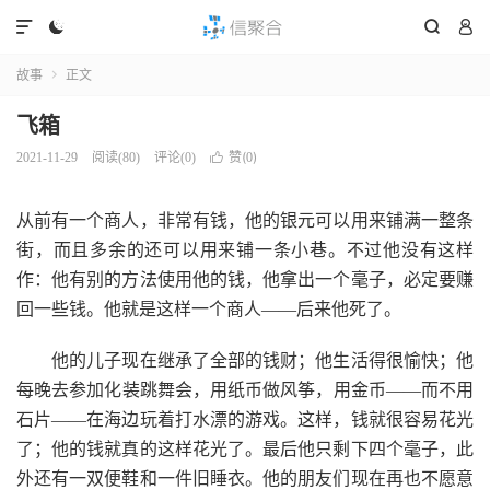




故事
正文

飞箱
赞(
)
2021-11-29
阅读(
80
)
评论(0)

0
从前有一个商人，非常有钱，他的银元可以用来铺满一整条
街，而且多余的还可以用来铺一条小巷。不过他没有这样
作：他有别的方法使用他的钱，他拿出一个毫子，必定要赚
回一些钱。他就是这样一个商人——后来他死了。
他的儿子现在继承了全部的钱财；他生活得很愉快；他
每晚去参加化装跳舞会，用纸币做风筝，用金币——而不用
石片——在海边玩着打水漂的游戏。这样，钱就很容易花光
了；他的钱就真的这样花光了。最后他只剩下四个毫子，此
外还有一双便鞋和一件旧睡衣。他的朋友们现在再也不愿意