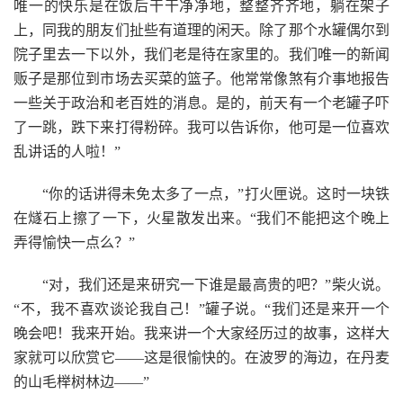
唯一的快乐是在饭后干干净净地，整整齐齐地，躺在架子
上，同我的朋友们扯些有道理的闲天。除了那个水罐偶尔到
院子里去一下以外，我们老是待在家里的。我们唯一的新闻
贩子是那位到市场去买菜的篮子。他常常像煞有介事地报告
一些关于政治和老百姓的消息。是的，前天有一个老罐子吓
了一跳，跌下来打得粉碎。我可以告诉你，他可是一位喜欢
乱讲话的人啦！”
“你的话讲得未免太多了一点，”打火匣说。这时一块铁
在燧石上擦了一下，火星散发出来。“我们不能把这个晚上
弄得愉快一点么？”
“对，我们还是来研究一下谁是最高贵的吧？”柴火说。
“不，我不喜欢谈论我自己！”罐子说。“我们还是来开一个
晚会吧！我来开始。我来讲一个大家经历过的故事，这样大
家就可以欣赏它——这是很愉快的。在波罗的海边，在丹麦
的山毛榉树林边——”