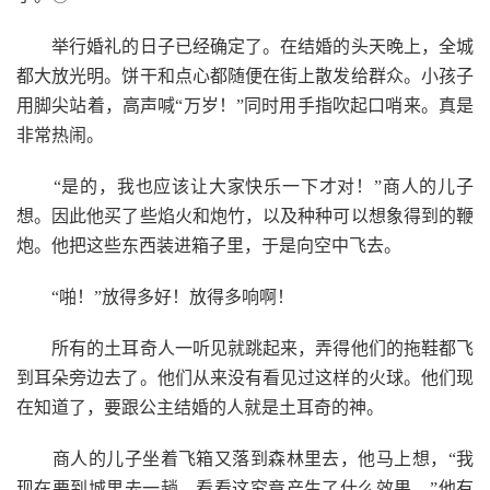
举行婚礼的日子已经确定了。在结婚的头天晚上，全城
都大放光明。饼干和点心都随便在街上散发给群众。小孩子
用脚尖站着，高声喊“万岁！”同时用手指吹起口哨来。真是
非常热闹。
“是的，我也应该让大家快乐一下才对！”商人的儿子
想。因此他买了些焰火和炮竹，以及种种可以想象得到的鞭
炮。他把这些东西装进箱子里，于是向空中飞去。
“啪！”放得多好！放得多响啊！
所有的土耳奇人一听见就跳起来，弄得他们的拖鞋都飞
到耳朵旁边去了。他们从来没有看见过这样的火球。他们现
在知道了，要跟公主结婚的人就是土耳奇的神。
商人的儿子坐着飞箱又落到森林里去，他马上想，“我
现在要到城里去一趟，看看这究竟产生了什么效果。”他有