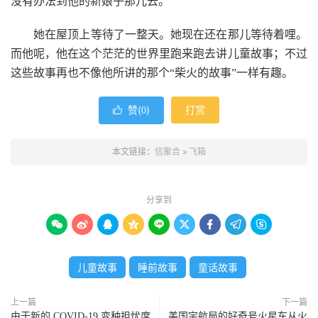
没有办法到他的新娘子那儿去。
她在屋顶上等待了一整天。她现在还在那儿等待着哩。
而他呢，他在这个茫茫的世界里跑来跑去讲儿童故事；不过
这些故事再也不像他所讲的那个“柴火的故事”一样有趣。
赞(
)
打赏

0
本文链接：
信聚合
»
飞箱
分享到









儿童故事
睡前故事
童话故事
上一篇
下一篇
由于新的 COVID-19 变种担忧席
美国宇航局的好奇号火星车从火