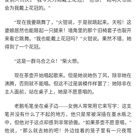
会为我戴上花冠的。”
“现在我要跳舞了，”火钳说，于是就跳起来。天啦！这
婆娘居然也能翘起一只腿来！墙角里的那个旧椅套子也裂开
来看它跳舞。“我也能戴上花冠吗？”火钳说。果然不错，她
得到了一个花冠。
“这是一群乌合之众！”柴火想。
现在茶壶开始唱起歌来。但是她说她伤了风，除非她在
沸腾，否则就不能唱。但这不过是装模作样罢了：她除非在
主人面前，站在桌子上，她是不愿意唱的。
老鹅毛笔坐在桌子边——女佣人常常用它来写字：这支
笔并没有什么了不起的地方，他只是常被深插在墨水瓶之
中，但他对于这点却感到非常骄傲。“如果茶壶不愿意唱，”
他说，“那么就去她的吧！外边挂着的笼子里有一只夜莺