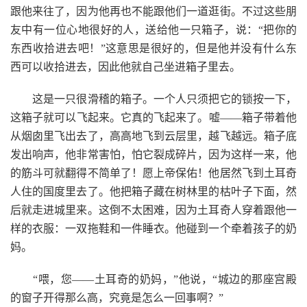
跟他来往了，因为他再也不能跟他们一道逛街。不过这些朋
友中有一位心地很好的人，送给他一只箱子，说：“把你的
东西收拾进去吧！”这意思是很好的，但是他并没有什么东
西可以收拾进去，因此他就自己坐进箱子里去。
这是一只很滑稽的箱子。一个人只须把它的锁按一下，
这箱子就可以飞起来。它真的飞起来了。嘘——箱子带着他
从烟囱里飞出去了，高高地飞到云层里，越飞越远。箱子底
发出响声，他非常害怕，怕它裂成碎片，因为这样一来，他
的筋斗可就翻得不简单了！愿上帝保佑！他居然飞到土耳奇
人住的国度里去了。他把箱子藏在树林里的枯叶子下面，然
后就走进城里来。这倒不太困难，因为土耳奇人穿着跟他一
样的衣服：一双拖鞋和一件睡衣。他碰到一个牵着孩子的奶
妈。
“喂，您——土耳奇的奶妈，”他说，“城边的那座宫殿
的窗子开得那么高，究竟是怎么一回事啊？”