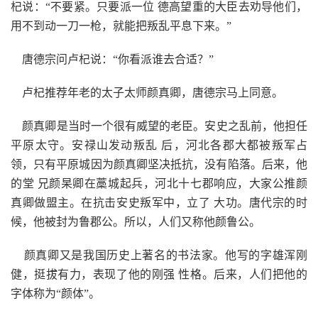
杞说：“不要紧。只要派一位 德高望重的大臣去劝导他们，
用不到动一刀一枪，就能把叛乱平息下来。”
唐德宗问卢杞说：“你看派谁去合适？”
卢杞推荐年老的太子太师颜真卿，唐德宗马上同意。
颜真卿是当时一个很有威望的老臣。安史之乱前，他担任
平原太守。安禄山发动叛乱 后，河北各郡大都被叛军占
领，只有平原城因为颜真卿坚决抵抗，没有陷落。后来，他
的堂 兄颜杲卿在藁城起兵，河北十七郡响应，大家公推颜
真卿做盟主。在抗击安史叛军中，立了 大功。唐代宗的时
候，他被封为鲁郡公。所以，人们又称他颜鲁公。
颜真卿又是我国历史上著名的书法家。他写的字雄浑刚
健，挺拔有力，表现了他的刚强 性格。后来，人们把他的
字体称为“颜体”。