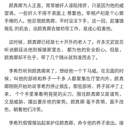
颜真卿为人正直，常常被奸人诬陷排挤，只是因为他的威
望高，一些奸人不得不表面上 尊重他。宰相卢杞是个心狠
手辣的人。他忌恨颜真卿，平时没法下手，这一回，趁藩镇
叛乱 的机会，派颜真卿去做劝导工作，是成心陷害他。
这时候，颜真卿已经是七十开外的老人了。许多文武官员
听说朝廷派他到叛镇那里去， 都为他的安全担心。但是，
颜真卿却不在乎，带了几个随从就到淮西去了。
李希烈听到颜真卿来了，想给他一个下马威。在见面的时
候，叫他的部将和养子一千多 人都聚集在厅堂内外。颜真
卿刚刚开始劝说李希烈停止叛乱，那些部将、养子就冲了上
来， 个个手里拿着明晃晃的尖刀，围住颜真卿又是谩骂，
又是威胁，摆出要杀他的架势。颜真卿 毫不畏惧，面不改
色，朝着他们冷笑。
李希烈假惺惺站起来护住颜真卿，命令他的养子退出。接