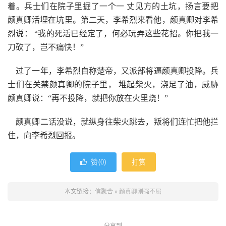
着。兵士们在院子里掘了一个一 丈见方的土坑，扬言要把
颜真卿活埋在坑里。第二天，李希烈来看他，颜真卿对李希
烈说： “我的死活已经定了，何必玩弄这些花招。你把我一
刀砍了，岂不痛快！”
过了一年，李希烈自称楚帝，又派部将逼颜真卿投降。兵
士们在关禁颜真卿的院子里， 堆起柴火，浇足了油，威胁
颜真卿说：“再不投降，就把你放在火里烧！”
颜真卿二话没说，就纵身往柴火跳去，叛将们连忙把他拦
住，向李希烈回报。
赞(
)
打赏

0
本文链接：
信聚合
»
颜真卿刚强不屈
分享到