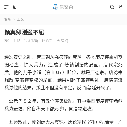




故事
正文

颜真卿刚强不屈
赞(
)
2021-11-15
阅读(
180
)
评论(0)

0
经过安史之乱，唐王朝从强盛转向衰落。各地节度使乘机割
据地盘，扩大兵力，造成了 藩镇割据的局面。唐代宗死
后，他的儿子李适（音ｋｕò）即位，就是唐德宗。唐德宗
想改 变藩镇专权的局面，结果引起了藩镇叛乱。唐德宗派
兵讨伐的结果，叛乱不但没有平定，反 而蔓延开来了。
公元７８２年，有五个藩镇叛乱，其中淮西节度使李希烈
兵势最强。他自称天下都元 帅，向唐境进攻。
五镇叛乱，使朝廷大为震惊。唐德宗找宰相卢杞商量，卢