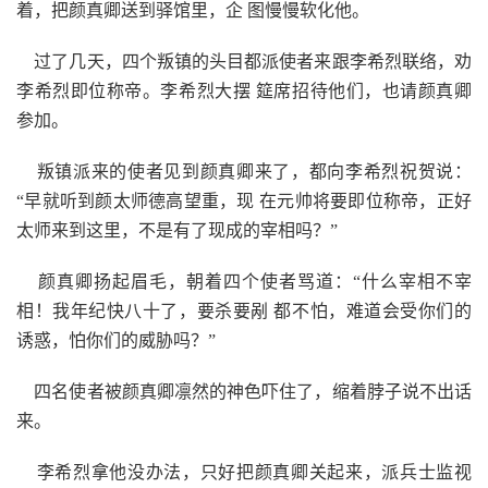
着，把颜真卿送到驿馆里，企 图慢慢软化他。
过了几天，四个叛镇的头目都派使者来跟李希烈联络，劝
李希烈即位称帝。李希烈大摆 筵席招待他们，也请颜真卿
参加。
叛镇派来的使者见到颜真卿来了，都向李希烈祝贺说：
“早就听到颜太师德高望重，现 在元帅将要即位称帝，正好
太师来到这里，不是有了现成的宰相吗？”
颜真卿扬起眉毛，朝着四个使者骂道：“什么宰相不宰
相！我年纪快八十了，要杀要剐 都不怕，难道会受你们的
诱惑，怕你们的威胁吗？”
四名使者被颜真卿凛然的神色吓住了，缩着脖子说不出话
来。
李希烈拿他没办法，只好把颜真卿关起来，派兵士监视