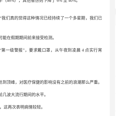
6%），其他省份则下降了 6% 至 40%。
闻发布会上说：“我们真的觉得这种情况已经持续了一个多星期，我们已
可能在假期期间前来接受检测。
“第一级警报”，要求戴口罩，从午夜到凌晨 4 点实行宵
个月内达到顶峰，对医疗保健的影响没有之前的浪潮那么严重。
前几波大流行期间的水平。
也较短，这再次表明病情较轻。