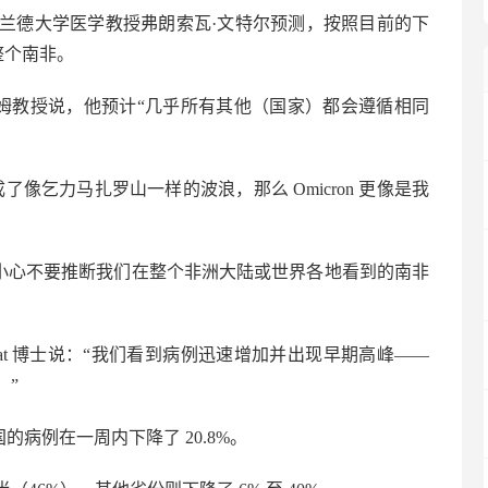
兰德大学医学教授弗朗索瓦·文特尔预测，按照目前的下
在整个南非。
里姆教授说，他预计“几乎所有其他（国家）都会遵循相同
像乞力马扎罗山一样的波浪，那么 Omicron 更像是我
“小心不要推断我们在整个非洲大陆或世界各地看到的南非
a Jassat 博士说：“我们看到病例迅速增加并出现早期高峰——
。”
全国的病例在一周内下降了 20.8%。