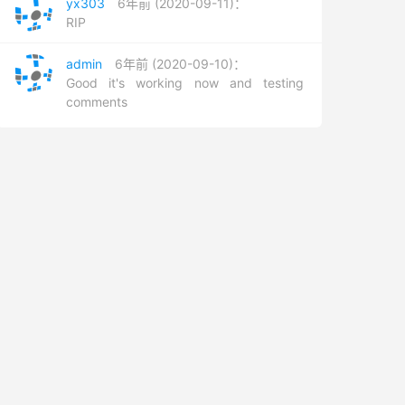
yx303
6年前 (2020-09-11)：
RIP
admin
6年前 (2020-09-10)：
Good it's working now and testing
comments