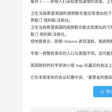
看到了——即使人们采取更加谨慎的态度，上
卫生当局希望英国的病例数也能出现类似的下降，
贾斯汀·塔利斯/法新社。
卫生当局希望英国的病例数也能出现类似的下降，
斯汀·塔利斯/法新社。
但他曾表示，即使 Omicron 表现温和，高病
专家一再警告南非的人口与英国不同，这可能
英国政府的科学咨询小组 Sage 在最近的会
它在本周发布的会议纪要中说，“豪登省的感染
赞(

本文链接：
信聚合
»
预测 