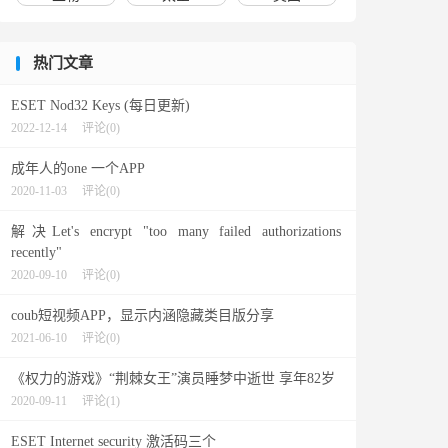
热门文章
ESET Nod32 Keys (每日更新)
2022-12-14
评论(0)
成年人的one 一个APP
2020-11-03
评论(0)
解决Let's encrypt "too many failed authorizations
recently"
2020-09-10
评论(0)
coub短视频APP，显示内涵隐藏类目版分享
2021-06-10
评论(0)
《权力的游戏》“荆棘女王”演员睡梦中逝世 享年82岁
2020-09-11
评论(1)
ESET Internet security 激活码三个