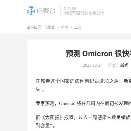
XINJH
网络有趣资源收集分享
当前位置：
信聚合
新闻
正文


预测 Omicron 
2021-12-27
分类：
新闻
在席卷这个国家的病例创纪录增加之后，新数据
失”。
专家预测，Omicron 将在几周内在最初被
据《太阳报》报道，过去一周感染人数呈螺旋
到容量” 。