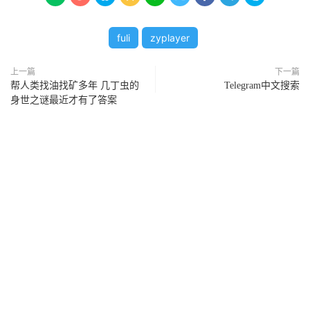
fuli
zyplayer
上一篇
下一篇
帮人类找油找矿多年 几丁虫的
Telegram中文搜索
身世之谜最近才有了答案