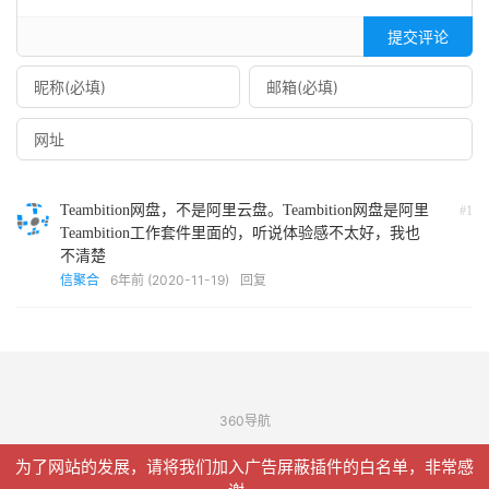
提交评论
Teambition网盘，不是阿里云盘。Teambition网盘是阿里
#1
Teambition工作套件里面的，听说体验感不太好，我也
不清楚
6年前 (2020-11-19)
回复
信聚合
360导航
© 2026
信聚合
网站地图
为了网站的发展，请将我们加入广告屏蔽插件的白名单，非常感
请求次数：21 次，加载用时：0.127 秒，内存占用：9.86 MB