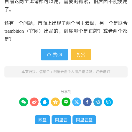
目前这两个邀请都可以用，需要的抓紧，怕后面不能使用
了。
还有一个问题，市面上出现了两个阿里云盘，另一个是联合
teambition（官网）出品的，到底哪个是正牌？或者两个都
是？
赞(
)
打赏

0
本文链接：
信聚合
»
阿里云盘个人用户邀请码，注册送1T
分享到









网盘
阿里云
阿里云盘