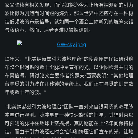
家又陆续有相关发现，而假如将迄今为止所有探测到的引力
波比拟为剧烈而时间短的爆炸，那么世界中还应存在一种稳
定低频波的布景信号，就如同一个酒会上你听到的觥筹交错
与私语声，然而，后者更难以被探测到。
13年来，“北美纳赫兹引力波地理台”的使命便是仔细研讨遍
布整个银河系的数十个脉冲星宣布的光，以企图检测共同的
布景信号，研讨论文主要作者约瑟夫·西蒙表明：“其他地理
台寻觅的引力波在几秒钟的量级上。我们正在寻觅的则是数
年或数十年的波。”
“北美纳赫兹引力波地理台”团队一直对来自银河系的45颗脉
冲星进行观测。脉冲星是一种快速旋转的恒星，其辐射束以
可预测的脉冲在地球上空摇摆，其周期能在上亿年间保持稳
定，而由于引力波经过时会拉伸和挤压它们宣布的光，让地