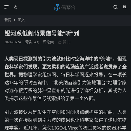




新闻
正文

银河系低频背景信号能“听”到
赞(
)
2021-01-24
阅读(
343
)
评论(0)

0
人类现已探测到的引力波就好比时空海洋中的“海啸”，但现
在科学家们发现，更为柔和的涟漪应该广泛或者说贯穿了全
世界。
据物理学家组织网、每日科学网近来报导，在一项长
达13年的研讨查询中，“北美纳赫兹引力波地理台”地理学家
对遍布银河系的脉冲星宣布的光进行了详细分析，其或为人
类揭示这些布景信号线索供给了第一个依据。
引力波被认为是发生在空间和时间极点结构中的扭曲，人类
第一次直接探测到引力波的成果也让科学家获得了诺贝尔物
理学奖。近几年，凭仗LIGO和Virgo等极其灵敏的仪器,科学