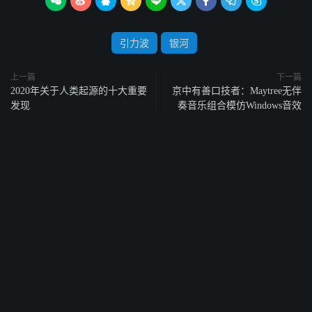









引力波
银河
上一篇
下一篇
2020年关于人类起源的十大重要
京中有善口技者：Maytree无伴
发现
奏音乐组合模仿Windows音效