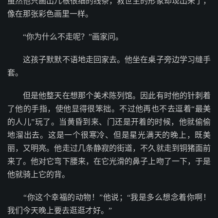
虽然他只画出几根很细的线条，救世主的形象却现出来了，
像在那张彩色画里一样。
“你为什么不走呢？”画家问。
这孩子默默不语地走回家去。他坐在桌子旁边学习缝手
套。
但是他整天在想那个美术陈列馆。因此有时他的针刺着
了他的手指，使他显得很笨拙。不过他再也不去逗着“最美
的人儿”玩了。当黄昏到来、门还是开着的时候，他就偷偷
地溜出去。这是一个很寒冷、但是星光满天的晚上，既美
丽，又明亮。他走过几条静寂的街道，不久就走到铜猪面前
来了。他对它弯下腰来，在它光滑的鼻子上吻了一下，于是
他就骑上它的背。
“你这个幸福的动物！”他说；“我是多么想念着你啊！
我们今天晚上要去逛逛才好。”