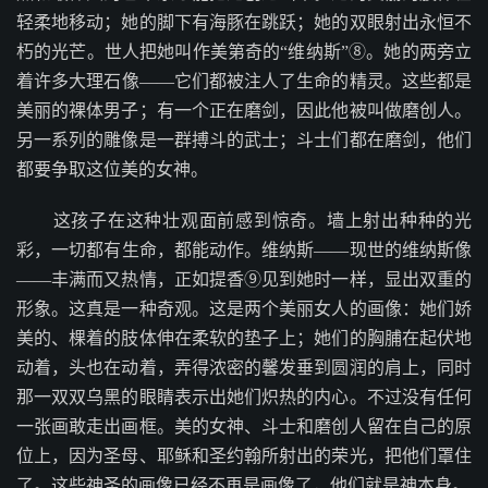
轻柔地移动；她的脚下有海豚在跳跃；她的双眼射出永恒不
朽的光芒。世人把她叫作美第奇的“维纳斯”⑧。她的两旁立
着许多大理石像——它们都被注人了生命的精灵。这些都是
美丽的裸体男子；有一个正在磨剑，因此他被叫做磨创人。
另一系列的雕像是一群搏斗的武士；斗士们都在磨剑，他们
都要争取这位美的女神。
这孩子在这种壮观面前感到惊奇。墙上射出种种的光
彩，一切都有生命，都能动作。维纳斯——现世的维纳斯像
——丰满而又热情，正如提香⑨见到她时一样，显出双重的
形象。这真是一种奇观。这是两个美丽女人的画像：她们娇
美的、棵着的肢体伸在柔软的垫子上；她们的胸脯在起伏地
动着，头也在动着，弄得浓密的馨发垂到圆润的肩上，同时
那一双双乌黑的眼睛表示出她们炽热的内心。不过没有任何
一张画敢走出画框。美的女神、斗士和磨创人留在自己的原
位上，因为圣母、耶稣和圣约翰所射出的荣光，把他们罩住
了。这些神圣的画像已经不再是画像了，他们就是神本身。