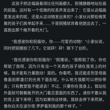
这孩子把这幅画看得比任何画都久，铜猪静静地站在画
的前面。这时有一个低微的叹息声发出来了：它是从这幅画
里发出来的呢，还是从这动物发出来的？小家伙对那些微笑
着的孩子们高举起手来……于是铜猪就背着他跑出去了，一
直跑出那个敞开着的大门。
“我感谢你和祝福你，你——可爱的动物！”小家伙说，
同时把铜猪拍了几下。它就砰！砰！跳下了台阶。
“我也感谢你和祝福你！”铜猪说。“我帮助了你，你也
帮助了我呀，因为只有当一个天真的孩子骑在我背上的时
候，我才能有力量跑动！是的。你看吧，我还能走到圣母画
像面前那盏灯的光亮下面去呢。什么地方我都可以把你带
去；只有教堂我不能进去！不过，只要你在我身上，我站在
外面就可朝着敞开的大门看见里面的东西了。请你不要从我
的背上溜下来吧；因为如果你这样做，我就会停下来死掉，
像你白天在波尔塔·罗萨看到我的那个样子。”