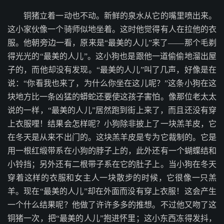
铜猪立着一动也不动。新鲜的泉水从它的嘴里喷出来。
这小家伙像一个骑师似地坐着。这时他觉得有人在拉他的衣
服。他朝旁边一看，原来是“最美的人儿”来了——那个毛剃
得光光的“最美的人儿”。这小狗也是跟他一道偷偷地溜出屋
子的，而他却没有发现。“最美的人儿”叫了几声，好像是在
说：“你看我也来了，为什么你坐在这儿呢？”这条小狗在这
块地方比一条凶猛的蟒蛇还要使这孩子害怕。像那位老太太
说的一样，“最美的人儿”居然跑到街上来了，而且还没有穿
上衣服哩！结果会怎样呢？小狗除非披上了一块羔羊皮，它
在冬天是从来不出门的。这块羔羊皮是专为它裁制的。它是
用一根红缎带系在小狗的脖子上的，此外还有一个蝴蝶结和
小铃挡；另外还有二根带子系在它的肚子上。当小狗在冬天
穿着这样的衣服和女主人一块散步的时候，它很像一只羔
羊。现在“最美的人儿”却在外面而没有穿上衣服！这会产生
一个什么结果呢？他做了许许多多的推想。不过他又吻了这
铜猪一次，把“最美的人儿”抱进怀里；这小东西冻得发抖，