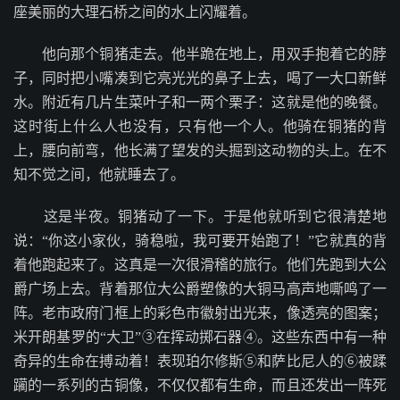
座美丽的大理石桥之间的水上闪耀着。
他向那个铜猪走去。他半跪在地上，用双手抱着它的脖
子，同时把小嘴凑到它亮光光的鼻子上去，喝了一大口新鲜
水。附近有几片生菜叶子和一两个栗子：这就是他的晚餐。
这时街上什么人也没有，只有他一个人。他骑在铜猪的背
上，腰向前弯，他长满了望发的头掘到这动物的头上。在不
知不觉之间，他就睡去了。
这是半夜。铜猪动了一下。于是他就听到它很清楚地
说：“你这小家伙，骑稳啦，我可要开始跑了！”它就真的背
着他跑起来了。这真是一次很滑稽的旅行。他们先跑到大公
爵广场上去。背着那位大公爵塑像的大铜马高声地嘶鸣了一
阵。老市政府门框上的彩色市徽射出光来，像透亮的图案；
米开朗基罗的“大卫”③在挥动掷石器④。这些东西中有一种
奇异的生命在搏动着！表现珀尔修斯⑤和萨比尼人的⑥被蹂
躏的一系列的古铜像，不仅仅都有生命，而且还发出一阵死