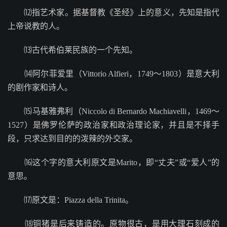
⑿指艺术家。据基督教《圣经》上的意义，先知是指代
上帝说教的人。
⒀古代希伯莱民族的一个先知。
⒁阿尔菲爱里（Vittorio Alfieri，1749～1803）是意大利
的剧作家和诗人。
⒂马基雅弗利（Niccolo di Bernardo Machiavelli，1469～
1527）是佛罗伦萨的政治家和政治理论家，并且是不择手
段，只求达到目的的泼辣的外交家。
⒃这个字的意大利原文是Marito，即“丈夫”或“爱人”的
意思。
⒄原文是：Piazza della Trinita。
⒅铜猪是后来铸造的。原物很古，是用大理石刻成的