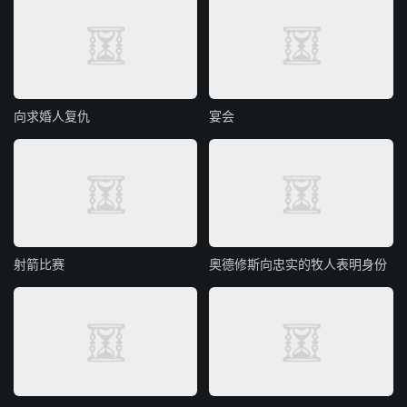
向求婚人复仇
宴会
射箭比赛
奥德修斯向忠实的牧人表明身份