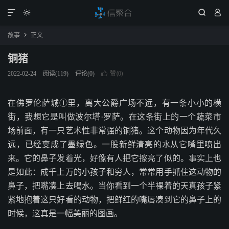




故事
正文

铜猪
赞(
)
2022-02-24
阅读(
119
)
评论(0)

0
在佛罗伦萨城①里，离大公爵广场不远，有一条小小的横
街，我想它是叫做波尔塔·罗萨。在这条街上的一个蔬菜市
场前面，有一只艺术性非常强的铜猪。这个动物因为年代久
远，已经变成了墨绿色。一股新鲜清亮的水从它嘴里喷出
来。它的鼻子发着光，好像有人把它擦亮了似的。事实上也
是如此：成千上万的小孩子和穷人，常常用手抓住这动物的
鼻子，把嘴凑上去喝水。当你看到一个半裸着的天真孩子紧
紧地抱着这只好看的动物，把鲜红的嘴唇凑到它的鼻子上的
时候，这真是一幅美丽的图画。