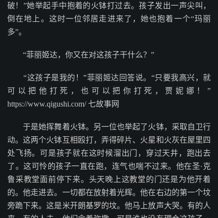
破！”她举起手中抱着的火钵打过去。孩子发出一声尖叫，
倒在地上。这时一位邻居走进来了，她也抱着一个“玛丽
多”。
“菲丽姬达，你又在对这孩子干什么？”
“这孩子是我的！”菲丽姬达回答说。“只要我高兴，就
可以把他打死，也可以把你打死，贾妮娜！”
https://www.qigushi.com/ 七故事网
于是她挥舞着火钵。另一位也举起了火钵，采取自卫行
动。这两个火钵互相殴打，弄得碎片、火星和火灰在屋里四
处飞扬。可是孩子就在这时候溜出门，穿过天井，跑出去
了。这可怜的孩子一直在跑，连气也喘不过来。他在圣·克
鲁采教堂面前停下来。头天晚上这教堂的门还是为他开着
的。他走进去。一切都在放射着光辉。他在右边的第一个坟
旁跪下来。这是米开朗基罗的坟。他马上放声大哭。有的人