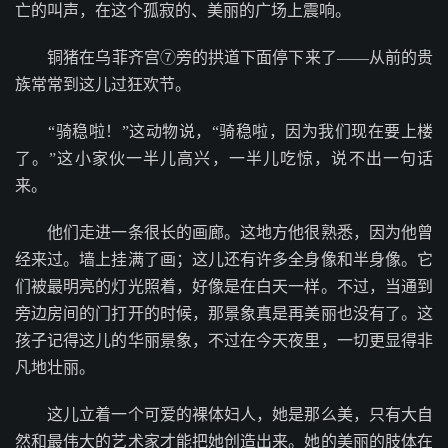
亡的叫声，在这个孤寂的、美丽的广场上震响。
铜猪在乌菲齐宫⑦旁的拱道下面停下来了——从前的贵
族常常到这儿过狂欢节。
“骑稳啦！”这动物说，“骑稳啦，因为我们现在要上楼
了。”这小家伙一半儿高兴，一半儿吃惊，说不出一句话
来。
他们走进一条很长的画廊。这地方他很熟悉，因为他曾
经来过。墙上挂满了画；这儿还有许多全身像和半身像。它
们被最明亮的灯光照着，好像是在白天一样。不过，当通到
旁边房间的门打开的时候，那景象真是再美丽也没有了。这
孩子记得这儿的华丽景象，不过在今天夜里，一切更显得非
凡地壮丽。
这儿立着一个可爱的裸体妇人，她是那么美，只有大自
然和最伟大的艺术家才能把她创造出来。她的美丽的肢体在