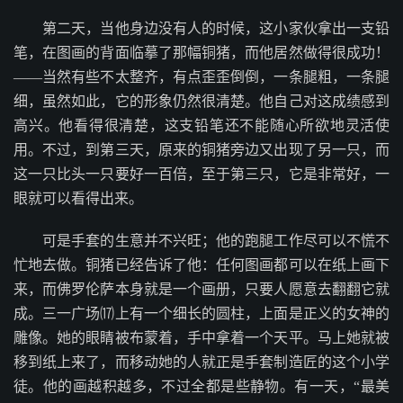
第二天，当他身边没有人的时候，这小家伙拿出一支铅
笔，在图画的背面临摹了那幅铜猪，而他居然做得很成功！
——当然有些不太整齐，有点歪歪倒倒，一条腿粗，一条腿
细，虽然如此，它的形象仍然很清楚。他自己对这成绩感到
高兴。他看得很清楚，这支铅笔还不能随心所欲地灵活使
用。不过，到第三天，原来的铜猪旁边又出现了另一只，而
这一只比头一只要好一百倍，至于第三只，它是非常好，一
眼就可以看得出来。
可是手套的生意并不兴旺；他的跑腿工作尽可以不慌不
忙地去做。铜猪已经告诉了他：任何图画都可以在纸上画下
来，而佛罗伦萨本身就是一个画册，只要人愿意去翻翻它就
成。三一广场⒄上有一个细长的圆柱，上面是正义的女神的
雕像。她的眼睛被布蒙着，手中拿着一个天平。马上她就被
移到纸上来了，而移动她的人就正是手套制造匠的这个小学
徒。他的画越积越多，不过全都是些静物。有一天，“最美