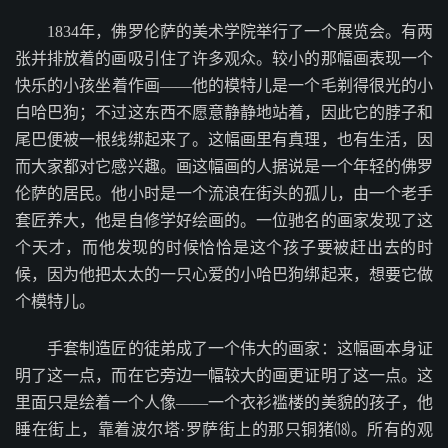
1834年，佛罗伦萨的美术学院举行了一个展览会。有两
张并排放着的画吸引住了许多观众。较小的那幅画表现一个
快乐的小孩坐着作画——他的模特儿是一个毛剃得很光的小
白哈巴狗；不过这东西不愿意静静地站着，因此它的脖子和
尾巴便被一根线绑起来了。这幅画里有真理，也有生活，因
而大家都对它感兴趣。画这幅画的人据说是一个年轻的佛罗
伦萨的居民。他小时是一个流浪在街头的孤儿，由一个老手
套匠养大，他是自修学好绘画的。一位驰名的画家发现了这
个天才，而他发现的时候恰恰是这个孩子要被赶出去的时
候，因为他把太太的一只心爱的小哈巴狗绑起来，想要它做
个模特儿。
手套制造匠的徒弟成了一个伟大的画家：这幅画本身证
明了这一点，而在它旁边一幅较大的画更证明了这一点。这
里面只是绘着一个人像——一个衣衫褴楼的美貌的孩子，他
睡在街上，靠着波尔塔·罗萨街上的那只铜猪⒅。所有的观