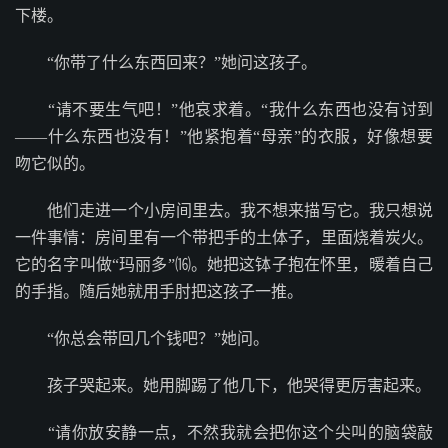
下楼。
“你带了什么东西回来？”她问这孩子。
“请不要生气吧！”他哀求着。“我什么东西也没有讨到
——什么东西也没有！”他紧抱着“母亲”的衣服，好像想要
吻它似的。
他们走进一个小房间里去。我不想来描写它。我只想说
一件事情：房间里有一个带把手的土体子，里面烧着炭火。
它的名字叫做“玛丽多”⒃。她把这钵子抱在怀里，暖着自己
的手指。随后她就用手肘把这孩子一推。
“你总会带回几个钱吧？”她问。
孩子哭起来。她用脚踢了他几下，他哭得更厉害起来。
“请你放安静一点，不然我就会把你这个尖叫的脑袋敲