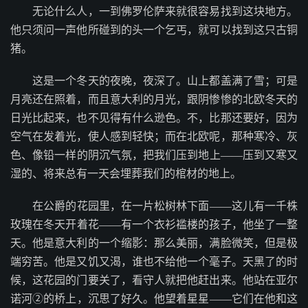
无论什么人，一到佛罗伦萨来就很容易找到这块地方。
他只须问一声他所碰到的头一个乞丐，就可以找到这只古铜
猪。
这是一个冬天的夜晚，夜深了。山上都盖满了雪；可是
月亮还在照着，而且意大利的月光，跟阴惨惨的北欧冬天的
日光比起来，也不见得有什么逊色。不，比那还要好，因为
空气在发着光，使人感到轻快；而在北欧呢，那种寒冷、灰
色、像铅一样的阴沉气氛，把我们压到地上——压到又寒又
湿的、将来总有一天会埋葬我们的棺材的地上。
在公爵的花园里，在一片松树林下面——这儿有一千株
玫瑰在冬天开着花——有一个衣衫褴楼的孩子，他坐了一整
天。他是意大利的一个缩影：那么美丽，满脸微笑，但是极
端穷苦。他是又饥又渴，谁也不给他一个毫子。天黑了的时
候，这花园的门要关了，看守人就把他赶出来。他站在亚尔
诺河②的桥上，沉思了好久。他望着星星——它们在他和这