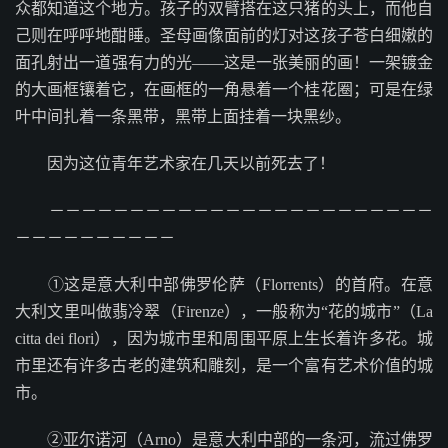
众都知道这个地方。孩子的双臂搭在这只猪的头上，而他自
己则在呼呼地酣睡。圣母画像面前的灯对这孩子苍白细嫩的
面孔射出一道强有力的光——这是一张美丽的画！一架镀金
的大画框镶着它，在画框的一角悬着一个桂花圈；可是在绿
叶中间扎着一条黑带，黑带上面挂着一块黑纱。
因为这位青年艺术家在几天以前死去了！
－－－－－－－－－－－－－－－－－－－－－－－－
－－－－－－－－－－
①这是意大利中部佛罗伦萨（Florrents）的首府。在意
大利文里叫做翡冷翠（Firenze），一般称为“花的城市”（La
citta dei flori），因为城市里和周围平原上生长着许多花。城
市里还有许多古老的建筑和雕刻，是一个富有艺术价值的城
市。
②亚尔诺河（Arno）是意大利中部的一条河，流过佛罗