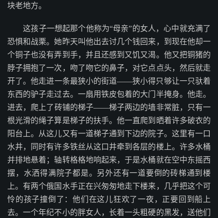
块老地方。
这孩子一想起那个他称为“母亲”的女人，心中就充满了
恐惧和战栗。她昨天叫他出去讨几个钱回来，到现在他却一
个铜子也没有弄到手，并且还感到又饥又渴。他又把铜猪的
脖子拥抱了一次，吻了吻它的鼻子，对它点点头，然后就走
开了。他走进一条最狭小的街道——狭小得只够让一只驮着
东西的驴子走过去。一扇用铁皮包着的大门半掩身。他走。
进去，爬上了砖铺的梯子——梯子两边的墙非常脏，只有一
根光滑的绳子算是梯子的扶手。他一直爬到晒着许多破衣的
阳台上。从这儿又有一道梯子通到下边的院子。这里有一口
水井，同时有许多铁丝从这口井牵到各层的楼上。许多水桶
并排地悬着；轴转格格地响起来，于是水桶就在空中东摇西
摆，水洒得满院子都是。另外还有一道要倒的砖梯通到楼
上。有两个俄国水手正在兴匆匆地走下楼来，几乎把这个可
怜的孩子撞倒了：他们在这儿狂欢了一夜，正要回到船上
去。一个年纪不小的胖女人，长着一头粗硬的黑发，送他们