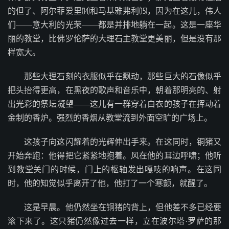
的但了、阿尔菲爱里⒁和马基雅弗利⒂，因为在这儿，伟人
们——意大利的光荣——都是并排地躺在一起。这是一座华
丽的教堂，比佛罗伦萨的大理石主教堂更美丽，但是没有那
样宽大。
那些大理石刻的衣服似乎在飘动，那些巨大的石像似乎
把头抬得更高，在黑夜的歌声和音乐中，朝着那明亮的、射
出光彩的祭坛凝望——这儿有一群穿着白衣的孩子在挥动着
金制的香炉。强烈的香烟从教堂流到外面空旷的广场上。
这孩子向这闪耀着的光辉伸出手来。在这同时，铜猪又
开始奔跑：他得把它紧紧地抱着。风在他的耳边呼啸；他听
到教堂关门的时候，门上的枢轴发出嘎吱的响声。在这同
时，他的知觉似乎离开了他，他打了一个寒颤，就醒了。
这是早晨。他仍然坐在铜猪的背上，但他差不多已经要
滚下来了。这只猪仍然像过去一样，立在波尔塔·罗萨的那