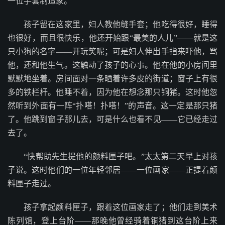
一位手套制造家。”
孩子留在这家里，妇人教他缝手套；他吃得很好，睡得
也很好，而且很快乐，他还开始跟“最美的人儿”——就是这
只小狗的名字——开玩笑呢；可是妇人伸出手指来吓他，骂
他，还和他生气。这触动了孩子的心事。他在他的小房间里
默默地坐着。房间面对一条晒着许多皮的街道；窗子上有很
多的铁栏杆。他睡不着，因为他在想念那只铜猪。这时他忽
然听到外面有一阵“扑嗒！扑嗒！”的声音。这一定是那只猪
了。他跳到窗子那儿去，可是什么也看不见——它已经走过
去了。
“快帮助先生提他的颜料匣子吧。”太太第二天早上对孩
子说。这时他们的一位年轻邻居——一位画家——正提着颜
料匣子走过。
孩子拿起颜料匣子，跟着这位画家走了；他们走到美术
陈列馆，登上台阶——那晚他曾经骑着铜猪到这台阶上来