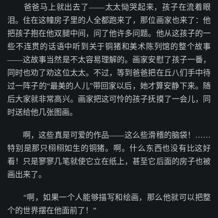
爸爸马上就出去了——太太恸哭起来，孩子在流着眼
泪。住在这幢房子里的人全都跑来了，那位画家也来了：他
把孩子抱在他双腿中间，问了他许多问题。他从这孩子的一
些不连贯的话语中听到关于铜猪和美术陈列馆的整个故事
——这故事当然是不太容易理解的。画家安慰了孩子一番，
同时也劝了劝这位太太。不过，等到爸爸把在丘八们手中待
过一阵子的“最美的人儿”带回家以后，她才算安静下来。随
后大家就非常高兴。画家把这可怜的孩子抚摸了一会儿，同
时送给他几张图画。
啊，这些真是可爱的作品——这么些滑稽的脑袋！……
特别是那只栩栩如生的铜猪。啊。什么东西也没有比这好
看！只是寥寥几笔就使它立在纸上，甚至它后面的房子也被
画出来了。
“啊，如果一个人能够描写和绘画，那么他就可以把整
个的世界摆在他面前了！”