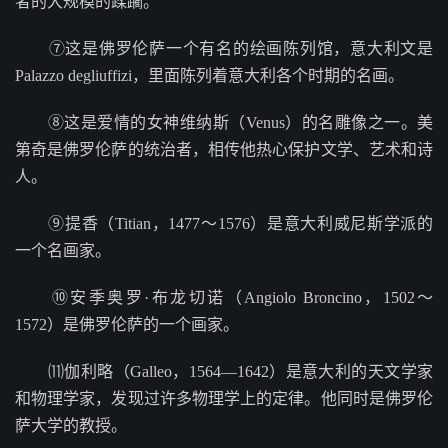
者的大规模的蹂躏。
⑦这是佛罗伦萨一个有名的绘画陈列馆，意大利文是
Palazzo degliuffizi，里面陈列着意大利各个时期的名画。
⑧这是爱情的女神维纳斯（Venus）的名雕像之一。美
第奇是佛罗伦萨的统治者，相传他热心保护文学、艺术和诗
人。
⑨提香（Titian，1477～1576）是意大利威尼斯学派的
一个名画家。
⑩安季奥罗·布龙切诺（Angiolo Broncino，1502～
1572）是佛罗伦萨的一个画家。
⑾伽利略（Galleo，1564—1642）是意大利的天文学家
和物理学家，发现过许多物理学上的定律。他同时是佛罗伦
萨大学的教授。