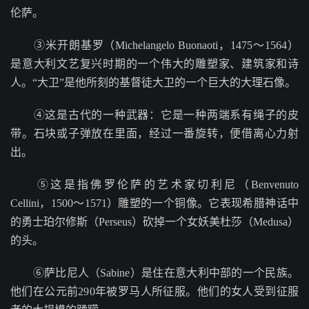
伦萨。
③米开朗基罗（Michelangelo Buonaoti，1475～1564）
是意大利文艺复兴时期的一个伟大的雕塑家、建筑家和诗
人。“大卫”是他所刻的基督徒大卫的一个巨大的大理石像。
④这是古代的一种武器：它是一种两端系有绳子的皮
带。石块或子弹放在里面，经过一番旋转，便借离心力射
出。
⑤这是指佛罗伦萨的艺术家切利尼（Benvenuto
Cellini，1500～1571）雕塑的一个铜像。它表现希腊神话中
的勇士珀尔修斯（Perseus）砍掉一个女妖美杜莎（Medusa）
的头。
⑥萨比尼人（Sabine）是住在意大利中部的一个民族。
他们在公元前290年被罗马人所征服。他们的女人受到征服