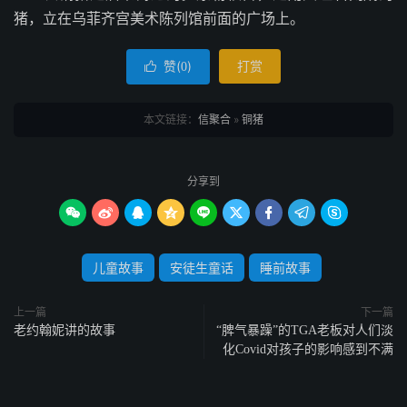
猪，立在乌菲齐宫美术陈列馆前面的广场上。
赞(
)
打赏

0
本文链接：
信聚合
»
铜猪
分享到









儿童故事
安徒生童话
睡前故事
上一篇
下一篇
老约翰妮讲的故事
“脾气暴躁”的TGA老板对人们淡
化Covid对孩子的影响感到不满