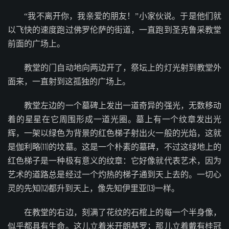
“我不离开你，我亲爱的朋友！”小家伙说。于是他们就
以飞快的速度跑过佛罗伦萨的街道，一直跑到圣克鲁采教堂
前面的广场上。
教堂的门自动地向两边开了，祭坛上的灯光射到教堂外
面来，一直射到这孤独的广场上。
教堂左边的一个墓碑上发出一道奇异的强光，无数移动
着的星星在它周围形成一道光圈。墓上有一个纹章发出光
辉，一架以绿色为背景的红色梯子射出火一般的光焰，这就
是伽利略⑾的坟墓。这是一个朴素的墓碑，不过这绿地上的
红色梯子是一种极有意义的纹章：它好像就代表艺术，因为
艺术的道路总是经过一个灼热的梯子通到天上去的。一切心
灵的先知⑿都升到天上，像先知伊里亚⒀一样。
在教堂的右边，刻满了花纹的石棺上的每一个半身像，
似乎都具有生命。这儿立着米开朗基罗；那儿立着戴有桂冠