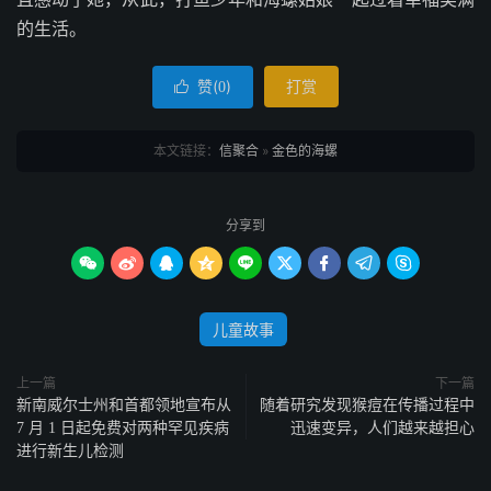
的生活。
赞(
)
打赏

0
本文链接：
信聚合
»
金色的海螺
分享到









儿童故事
上一篇
下一篇
新南威尔士州和首都领地宣布从
随着研究发现猴痘在传播过程中
7 月 1 日起免费对两种罕见疾病
迅速变异，人们越来越担心
进行新生儿检测