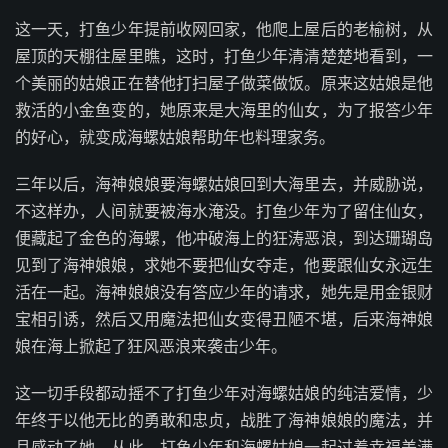
这一天，打鱼少年提前收网回家，他爬上屋后的老榆树，从
屋顶的天棚往屋里瞧，这时，打鱼少年清清楚楚地看到，一
个美丽的姑娘正在替他打扫屋子做菜做饭。原来这姑娘是他
救活的小金鱼变的，她原来是大海里的仙女，为了报答少年
的好心，就变成海螺姑娘帮助年也料理家务。
三年以后，海神娘娘要海螺姑娘回到大海里去，并威胁说，
不这样办，人间就要被海水淹没。打鱼少年为了留住仙女，
便藏起了金色的海螺，他冲破海上的狂涛恶浪，到达珊瑚岛
见到了海神娘娘，求她不要把仙女夺走，他要跟仙女永远生
活在一起。海神娘娘没有答应少年的请求，她先是用金银财
宝相引诱，然后又用魔法把仙女变得丑陋不堪，后来海神娘
娘在海上掀起了狂风恶浪来袭击少年。
这一切手段都动摇不了打鱼少年对海螺姑娘的纯洁爱情，少
年终于以他无比的勇敢和忠贞，战胜了海神娘娘的魔法，并
且感动了她，从此，打鱼少年和海螺姑娘一起过着幸福美满