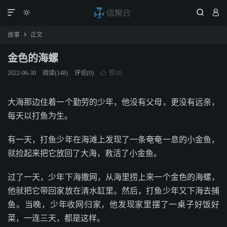




故事
正文

金色的海螺
赞(
)
2022-06-30
阅读(
148
)
评论(0)

0
大海那边住着一个勤劳的少年，他没有父母，更没有远亲，
每天以打鱼为生。
有一天，打鱼少年在海滩上发现了一条奄奄一息的小金鱼，
就捡起来把它放回了大海，救活了小金鱼。
过了一天，少年下海撒网，从海里捞上来一个金色的海螺，
他就把它带回家放在清水缸里。然后，打鱼少年又下海去捕
鱼。当晚，少年收网归家，他发现家里摆了一桌子好饭好
菜，一连三天，都是这样。