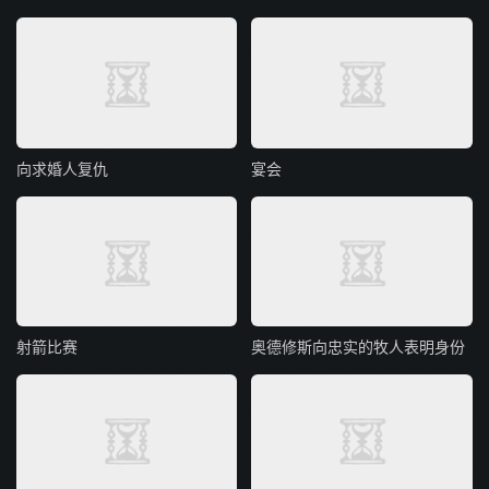
向求婚人复仇
宴会
射箭比赛
奥德修斯向忠实的牧人表明身份