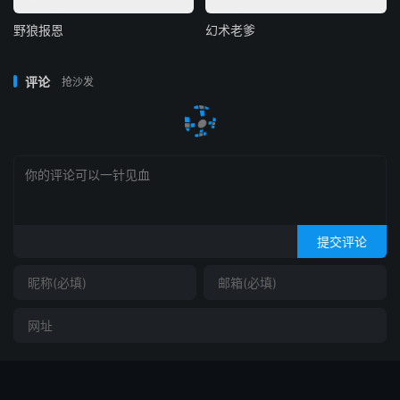
野狼报恩
幻术老爹
评论
抢沙发
提交评论