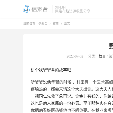
XINJH
网络有趣资源收集分享
当前位置：
信聚合
故事
正文


2022-07-02
分类：
故事
/
阅
讲个我爷爷辈的故事吧
听爷爷说他年轻的时候 ，村里有一个医术高超
疼脑热的，都会来请这个大夫出诊。这大夫人
一视同仁先救了急再说。诊金？有钱的，你给
这也是病人家属的一份心意。至于那种实在穷
你把病看好医药钱他也不问你要。在我老家哪