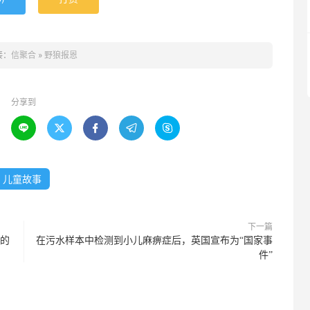
接：
信聚合
»
野狼报恩
分享到





儿童故事
下一篇
 的
在污水样本中检测到小儿麻痹症后，英国宣布为“国家事
件”