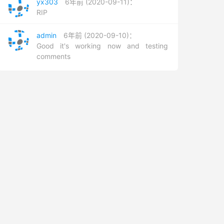
yx303
6年前 (2020-09-11)：
RIP
admin
6年前 (2020-09-10)：
Good it's working now and testing
comments