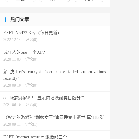
热门文章
ESET Nod32 Keys (每日更新)
2022-12-14
评论(0)
成年人的one 一个APP
2020-11-03
评论(0)
解决Let's encrypt "too many failed authorizations
recently"
2020-09-10
评论(0)
coub短视频APP，显示内涵隐藏类目版分享
2021-06-10
评论(0)
《权力的游戏》“荆棘女王”演员睡梦中逝世 享年82岁
2020-09-11
评论(1)
ESET Internet security 激活码三个