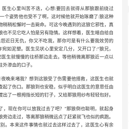
，医生心里叫苦不迭，心想:要回去就得从那狼跟前绕过
一个姿势他也受不了啊，这时候他就开始琢磨了:狼这种
物稍稍松懈时一击毙命。可这今晚遇到的这狼它邪性，真
狼也不见它吃人怕是另有隐情。这样想着，医生暗自给自
日无怨近日无仇，你又不吃我，那你可是有什么要我效劳的
作宛如泥塑。医生见状心里安定几分，又开口了:“狼兄，
完医生就慢慢的往桥那边走去。等他稍微离那狼近一点以
往外渗血的口子。
着夜晚来堵我？想到这狼受了伤需要他搭救，这医生也就
查起了伤口。那狼到也安稳，似乎明白这医生的意思任由
拔出了一根拇指长短的钉子，又给那狼用纱布轻轻包好。
好了，现在你可以放我过去了吧？”那狼倒也聪明，就起身
狼旁边走过，等离那狼稍微远点了赶紧就飞也似的疯跑。
送别。本来这件事情也就过去这样过去了，这医生心有余