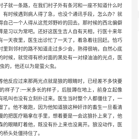
个村子就一条路，在我们村子外有条河和一座不知道什么时
，有时候遇到病人得了急，也没个通讯手段，怎么办？就
得自己一个人得从这荒郊野岭的回去。那时候的西北偏僻
算是习以为常吧。还好这医生吉人自有天相，行医十来年
有一天夜里，医生出诊忙了一天了，着急着往回赶。恰巧
村里到邻村的路不知道走过多少会，熟得很呐，自然心底
的时候，就觉得有桥对面的黑处有一对绿油油的光点，医
火虫的，他还以为是萤火虫。
等他反应过来那两光点就是狼的眼睛时，已经差不多快要
的样子了:一米多长的样子，后肢蹲在地上，前身立起像
有吼叫也没有立刻扑过来。医生当时整个人都僵住了，一
湿了。他不敢跑，因为他知道狼这种奸诈的畜生一旦看清
慢的把医疗箱拿在手里，想着要是一会这狼扑上来了，他
森的眼睛盯着他，既没有扑上来也没离开。狼没动作，医
的桥头处僵持住了。