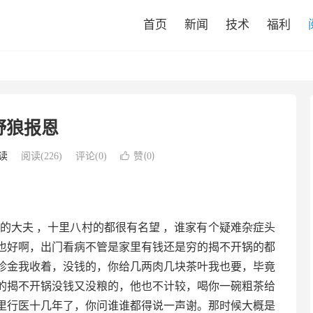
首页
新闻
技术
福利
野狼报恩
赞(
)
读
阅读(
226
)
评论(0)

0
的大夫 ，十里八村的都很有名望 ，谁家有个疑难杂症头
也好啊，出门看病不管是家里有钱还是穷的揭不开锅的都
诊金我收着，没钱的，你给几两肉几块茶叶我也要，毕竟
的揭不开锅没钱又没粮的，他也不计较，喝你一碗粗茶给
里行医十几年了，你问谁谁都得说一声谢。那时候大概是