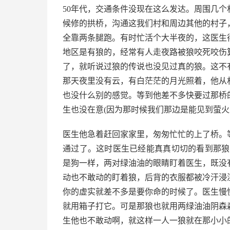
50年代，交通条件没现在这么发达。周围几
候修的拱桥，沟通这我们村和周边其他的村子
全靠两条腿跑。有时忙活个大半夜的，这医生
地区是有狼的，经常有人走夜路被狼咬死咬伤
了，就听说过狼的传说也没见过真的狼。这不
那天夜里没有云，有白茫茫的月光照着，他从
也没什么别的感觉。等到他差不多快要过那桥
生也没在意(因为那时候我们那边是能见到萤
医生他急着赶回家家里，匆匆忙忙的上了桥。
通过了。这时医生已经能真真切切的看到那狼
是狗一样，两对绿油油的眼睛盯着医生，既没
动也不敢动的盯着狼，后背的衣服都被冷汗浸
你的虚实就差不多是要你命的时候了。医生慢
就用箱子打它。可是那狼也就用两绿油油阴森
生他也不敢动啊，就这样一人一狼就在那小小