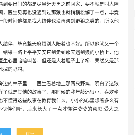
遇到要出门的都是尽量赶天黑之前回家，要不就是叫人陪
间，医生见再也没遇到过那狼也就稍稍松懈了一点，毕竟
一段时间他都是找人结伴也没再遇到野狼之类的，所以他
人结伴，毕竟整天麻烦别人陪着也不好。所以他就又一个
。结果一路上平平安安直到走到那天遇到狼的小桥上，他
医生心里暗暗叫苦，但还是大着胆子上了桥，果然又是那
死掉的野鸡。
旁边的林子里……医生看着地上那两只野鸡，明白了这狼
样了就是其他的故事了，那时候的我年龄还很小，喜欢坐
也不懂得这些故事在教育我什么，小小的心里想着多么有
小伙伴们听，后来长大了一点才懂得爷爷的意思:受人之
)
打赏
0