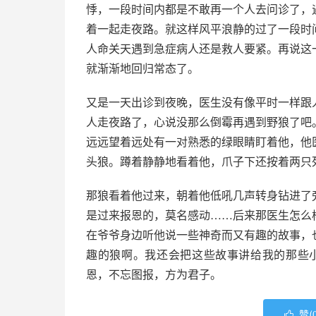
悸，一段时间内都是不敢再一个人去问诊了，
着一起走夜路。就这样风平浪静的过了一段时
人命关天遇到急症病人还是救人要紧。再说这
就渐渐地回归常态了。
又是一天出诊到夜晚，医生没有像平时一样跟
人走夜路了，心说没那么倒霉再遇到野狼了吧
远远望着远处有一对熟悉的绿眼睛盯着他，他
头狼。蹲着静静地看着他，爪子下还按着两只
那狼看着他过来，朝着他低吼几声转身钻进了
是过来报恩的，莫名感动……后来那医生怎么
在爷爷身边听他说一些神奇而又有趣的故事，
趣的狼啊。我还会把这些故事讲给我的那些
恩，不忘图报，方为君子。
赞(
