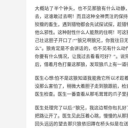
大概站了半个钟头，也不见那狼有什么动静
去，这谁敢过去啊！而且这种全神贯注的保持
狡猾的畜生，遇到猎物都会先试探试探，趁猎
他么邪性。这种耐性什么人能熬的住啊！可这
己壮这胆子开口了:“”狼兄啊狼兄，你我往
么”。狼肯定是不会讲话的，也不见有什么动
你要有什么情况，让我过去看看可好？”。说
后，借着月色打量这那狼，发现狼爪上有一道
医生心想:怕不是这狼知道我能救它所以才趁
没那么害怕了，稍微大着胆子走到狼跟前，检
医生检查。医生一番查看从那毛茸茸的爪子里
医生处理完了以后:“狼兄，我这边帮你包扎
把路让开了。医生见此压着心跳，慢慢的从那
回头远远的望去那只狼依旧蹲在桥头似是在