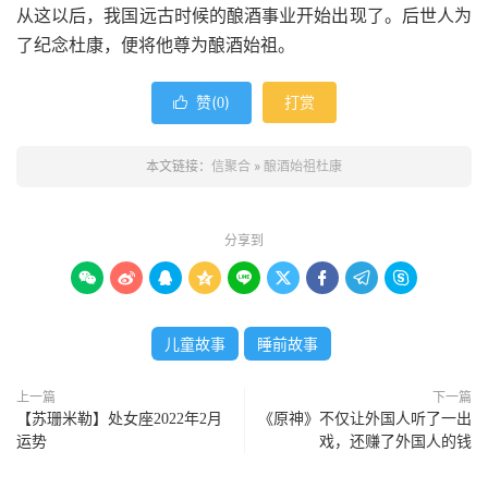
从这以后，我国远古时候的酿酒事业开始出现了。后世人为
了纪念杜康，便将他尊为酿酒始祖。
赞(
)
打赏

0
本文链接：
信聚合
»
酿酒始祖杜康
分享到









儿童故事
睡前故事
上一篇
下一篇
【苏珊米勒】处女座2022年2月
《原神》不仅让外国人听了一出
运势
戏，还赚了外国人的钱