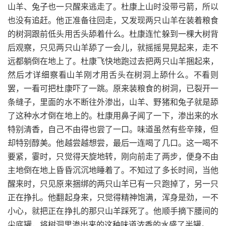
山羊、兔子也一只醒来逃走了。杜康上山时没带弓箭，所以
也没有追赶。他正准备往回走，又发现两只山羊在装着粮食
的树洞跟前低头用舌头舔着什么。杜康连忙躲到一棵大树背
后观察，只见两只山羊舔了一会儿，就摇摇晃晃起来，走不
远都躺倒在地上了。杜康飞快地跑过去把两只山羊捆起来，
然后才详细察看山羊刚才用舌头在树洞上舔什么。不看则
罢，一看可把杜康吓了一跳。原来装粮食的树洞，已裂开一
条缝子，里面的水不断往外渗出，山羊、野猪和兔子就是舔
了这种水才倒在地上的。杜康用鼻子闻了一下，渗出来的水
特别清香，自己不由得也尝了一口。味道虽然有些辛辣，但
却特别醇美。他越尝越想尝，最后一连喝了几口。这一喝不
要紧，霎时，只觉得天旋地转，刚向前走了两步，便身不由
主地倒在地上昏昏沉沉地睡着了。不知过了多长时间，当他
醒来时，只见原来捆绑的两只山羊已有一只跑掉了，另一只
正在挣扎。他翻起身来，只觉得精神饱满，浑身是劲，一不
小心，就把正在挣扎的那只山羊踩死了。他顺手摘下腰间的
尖底罐，将树洞里渗出来的这种味道浓香的水盛了半罐。