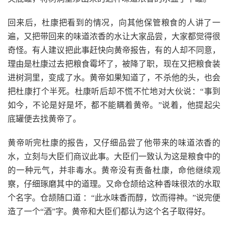
回来后，杜康把看到的情况，向其他保管粮食的人讲了一
遍，又把带回来的味道浓香的水让大家品尝，大家都觉得很
奇怪。有人建议把此事赶快向黄帝报告，有的人却不同意，
理由是杜康过去把粮食霉坏了，被降了职，现在又把粮食装
进树洞里，变成了水。黄帝如果知道了，不杀他的头，也会
把杜康打个半死。杜康听后却不慌不忙地对大伙说：“事到
如今，不论是好是坏，都不能瞒着黄帝。”说着，他提起尖
底罐便去找黄帝了。
黄帝听完杜康的报告，又仔细品尝了他带来的味道浓香的
水，立刻与大臣们商议此事。大臣们一致认为这是粮食中的
的一种元气，并非毒水。黄帝没有责备杜康，命他继续观
察，仔细琢磨其中的道理。又命仓颉给这种香味很浓的水取
个名字。仓颉随口道 ：“此水味香而醇，饮而得神。”说完便
造了一个“酒”字。黄帝和大臣们都认为这个名子取得好。