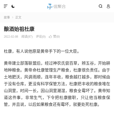




故事
正文

酿酒始祖杜康
赞(
)
2022-02-08
阅读(
87
)
评论(0)

0
杜康，有人说他原是黄帝手下的一位大臣。
黄帝建立部落联盟后，经过神农氏尝百草，辨五谷，开始耕
地种粮食。黄帝命杜康管理生产粮食，杜康很负责任。由于
土地肥沃，风调雨顺，连年丰收，粮食越打越多，那时候由
于没有仓库，更没有科学保管方法，杜康把丰收的粮食堆在
山洞里，时间一长，因山洞里潮湿，粮食全霉坏了。黄帝知
道这件事，非常生气，下令把杜康撤职，只让他当粮食保
管，并且说，以后如果粮食还有霉坏，就要处死杜康。