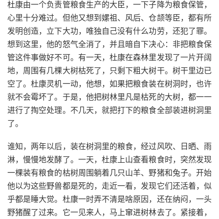
杜康由一个负责管粮食生产的大臣，一下子降为粮食保管，
心里十分难过。但他又想到嫘祖、风后、仓颉等臣，都有所
发明创造，立下大功，唯独自己没有什么功劳，还犯了罪。
想到这里，他的怒气全消了，并且暗自下决心：非把粮食保
管这件事做好不可。有一天，杜康在森林里发现了一片开阔
地，周围有几棵大树枯死了，只剩下粗大树干。树干里边已
空了。杜康灵机一动，他想，如果把粮食装在树洞时，也许
就不会霉坏了。于是，他把树林里凡是枯死的大树，都一一
进行了掏空处理。不几天，就把打下的粮食全部装进树洞里
了。
谁知，两年以后，装在树洞里的粮食，经过风吹、日晒、雨
淋，慢慢地发酵了。一天，杜康上山查看粮食时，突然发现
一棵装有粮食的枯树周围躺着几只山羊、野猪和兔子。开始
他以为这些野兽都是死的，走近一看，发现它们还活着，似
乎都是睡大觉。杜康一时弄不清是啥原因，还在纳闷，一头
野猪醒了过来。它一见来人，马上窜进树林去了。紧接着，