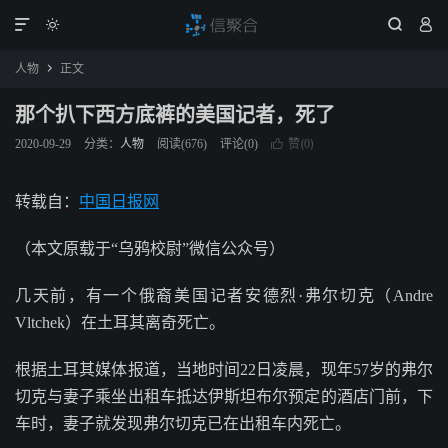




人物
正文

那个扒下西方底裤的美国记者，死了
赞(
)
2020-09-29
分类：
人物
阅读(
676
)
评论(0)

0
转载自：
中国日报网
（本文原载于“乌鸦校尉”微信公众号）
几天前，有一个俄裔美国记者安德烈·弗尔切克（Andre
Vltchek）在土耳其离奇死亡。
根据土耳其媒体报道，当地时间22日凌晨，现年57岁的弗尔
切克与妻子乘坐出租车抵达伊斯坦布尔预定的酒店门前，下
车时，妻子就发现弗尔切克已在出租车内死亡。