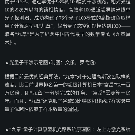
优于99.5%、通过率优于98%的100模式干涉线路，相对光程
10的-9次方以内的锁相精度，高效率100通道超导纳米线单
光子探测器，成功构建了76个光子100模式的高斯玻色取样
量子计算原型机“九章”，输出量子态空间规模达到1030——
取名“九章”是为了纪念中国古代最早的数学专著《九章算
术》。
▲光量子干涉示意图 (制图：文乐，罗弋涵)
根据目前最优的经典算法，“九章”对于处理高斯玻色取样的
速度，比目前世界排名第一的超级计算机日本“富岳”快一百
万亿倍，即“九章”一分钟完成的任务，“富岳”需要算一亿
年。而且，“九章”还克服了谷歌53比特随机线路取样实验中
量子优越性依赖于样本数量的漏洞。
▲“九章”量子计算原型机光路系统原理图 ：左上方激光系统