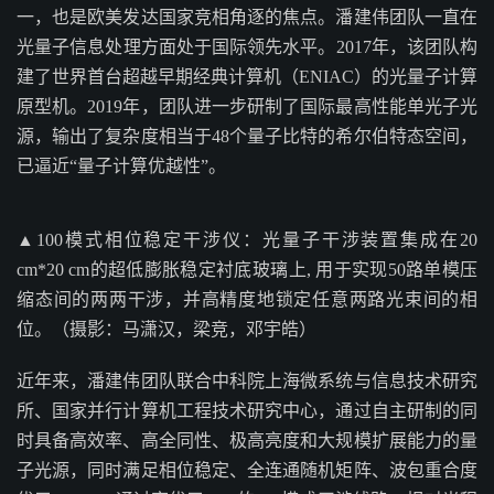
一，也是欧美发达国家竞相角逐的焦点。潘建伟团队一直在
光量子信息处理方面处于国际领先水平。2017年，该团队构
建了世界首台超越早期经典计算机（ENIAC）的光量子计算
原型机。2019年，团队进一步研制了国际最高性能单光子光
源，输出了复杂度相当于48个量子比特的希尔伯特态空间，
已逼近“量子计算优越性”。
▲100模式相位稳定干涉仪：光量子干涉装置集成在20
cm*20 cm的超低膨胀稳定衬底玻璃上, 用于实现50路单模压
缩态间的两两干涉，并高精度地锁定任意两路光束间的相
位。（摄影：马潇汉，梁竞，邓宇皓）
近年来，潘建伟团队联合中科院上海微系统与信息技术研究
所、国家并行计算机工程技术研究中心，通过自主研制的同
时具备高效率、高全同性、极高亮度和大规模扩展能力的量
子光源，同时满足相位稳定、全连通随机矩阵、波包重合度