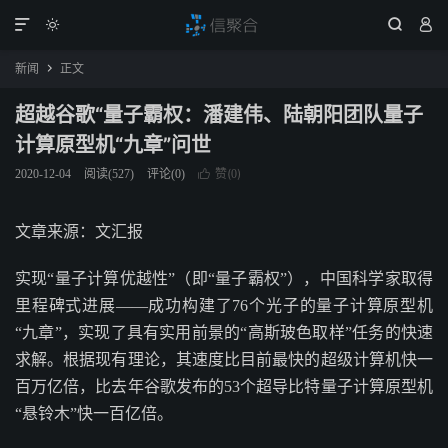




新闻
正文

超越谷歌“量子霸权：潘建伟、陆朝阳团队量子
计算原型机“九章”问世
赞(
)
2020-12-04
阅读(
527
)
评论(0)

0
文章来源：文汇报
实现“量子计算优越性”（即“量子霸权”），中国科学家取得
里程碑式进展——成功构建了76个光子的量子计算原型机
“九章”，实现了具有实用前景的“高斯玻色取样”任务的快速
求解。根据现有理论，其速度比目前最快的超级计算机快一
百万亿倍，比去年谷歌发布的53个超导比特量子计算原型机
“悬铃木”快一百亿倍。