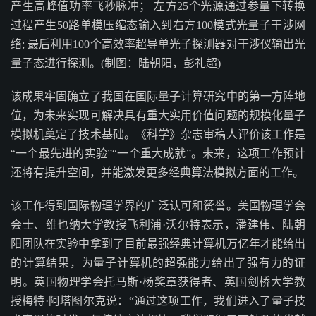
产生高峰值功率飞秒脉冲； 左方25个光源通过参量下转换
过程产生50路单模压缩态输入到右方100模式光量子干涉网
络; 最后利用100个高效率超导单光子探测器对干涉仪输出光
量子态进行探测。(制图：陆朝阳，彭礼超)
该成果牢固确立了我国在国际量子计算研究中的第一方阵地
位，为未来实现可解决具有重大实用价值问题的规模化量子
模拟机奠定了技术基础。《科学》杂志审稿人评价该工作是
“一个最先进的实验”“一个重大成就”。未来，这项工作预计
还将有提升空间，并能激发更多经典算法模拟方面的工作。
该工作得到国际物理学界的广泛认可和赞誉。美国物理学会
会士、维也纳大学教授飞利浦·沃尔特表示，潘建伟、陆朝
阳团队在实验中拿到了目前最强经典计算机万亿年才能给出
的计算结果，为量子计算机的超强能力给出了强有力的证
明。英国物理学会托马斯·杨奖章获得者、英国剑桥大学教
授梅特·阿塔图尔克说：“通过这项工作，我们进入了量子技