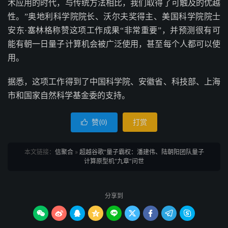
术应用的时代，与传统方法相比，我们取得了可触及的优越
性。”奥地利科学院院长、沃尔夫奖得主、美国科学院院士
安东·塞林格称赞这项工作成果“非常重要”，并预测很有可
能有朝一日量子计算机会被广泛使用，甚至每个人都可以使
用。
据悉，这项工作得到了中国科学院、安徽省、科技部、上海
市和国家自然科学基金委的支持。
赞(
)
打赏

0
本文链接：
信聚合
»
超越谷歌“量子霸权：潘建伟、陆朝阳团队量子
计算原型机“九章”问世
分享到








