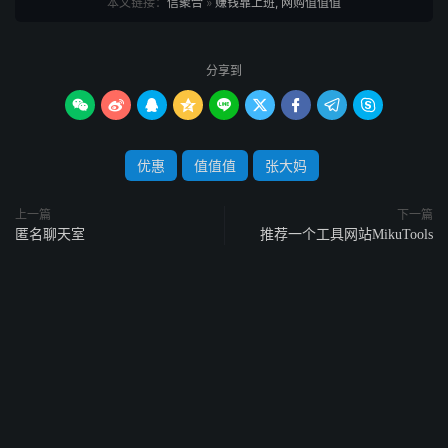
本文链接：
信聚合
»
赚钱靠上班, 网购值值值
分享到









优惠
值值值
张大妈
上一篇
下一篇
匿名聊天室
推荐一个工具网站MikuTools