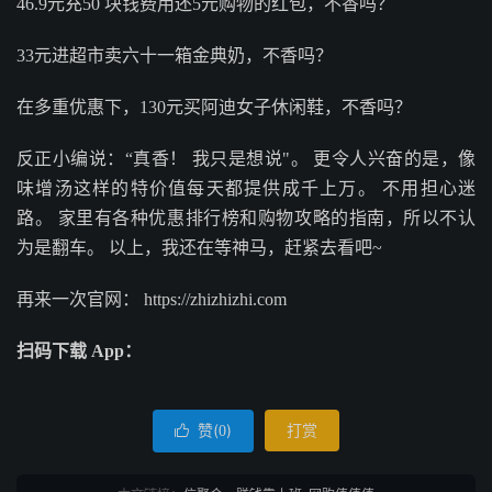
46.9元充50 块钱费用还5元购物的红包，不香吗？
33元进超市卖六十一箱金典奶，不香吗？
在多重优惠下，130元买阿迪女子休闲鞋，不香吗？
反正小编说：“真香！ 我只是想说"。 更令人兴奋的是，像
味增汤这样的特价值每天都提供成千上万。 不用担心迷
路。 家里有各种优惠排行榜和购物攻略的指南，所以不认
为是翻车。 以上，我还在等神马，赶紧去看吧~
再来一次官网： https://zhizhizhi.com
扫码下载 App：
赞(
)
打赏

0