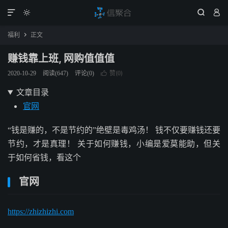




福利
正文

赚钱靠上班, 网购值值值
赞(
)
2020-10-29
阅读(
647
)
评论(0)

0
文章目录
官网
“钱是赚的，不是节约的”绝壁是毒鸡汤！ 钱不仅要赚钱还要
节约，才是真理！ 关于如何赚钱，小编是爱莫能助，但关
于如何省钱，看这个
官网
https://zhizhizhi.com