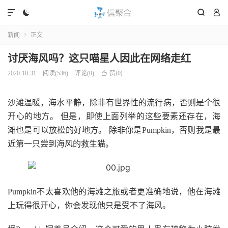




新闻
正文

讨厌海风吗？这只喵星人因此在网络走红
赞(
)
2020-10-31
阅读(
536
)
评论(0)

0
沙滩温暖，海水平静，除非有世界性的流行病，否则是个很
开心的地方。 但是，即使上面列举的这些要素还存在，海
滩也是可以放松的好地方。 除非你是Pumpkin，否则我是最
近第一只尝到海风的救生猫。
Pumpkin不太喜欢他的海滩之旅或者更准确地说，他在海滩
上玩得很开心，你会发现他只是受不了海风。