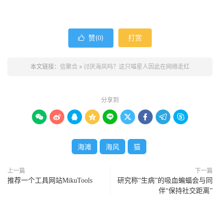
赞(
)
打赏

0
本文链接：
信聚合
»
讨厌海风吗？这只喵星人因此在网络走红
分享到









海滩
海风
猫
上一篇
下一篇
推荐一个工具网站MikuTools
研究称“生病”的吸血蝙蝠会与同
伴“保持社交距离”