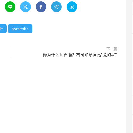





ie
samesite
下一篇
你为什么睡得晚？有可能是月亮"惹的祸"