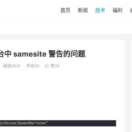
首页
新闻
技术
福利
台中 samesite 警告的问题
赞(
)
阅读(
663
)
评论(0)

0
ly;Secure;SameSite=none"