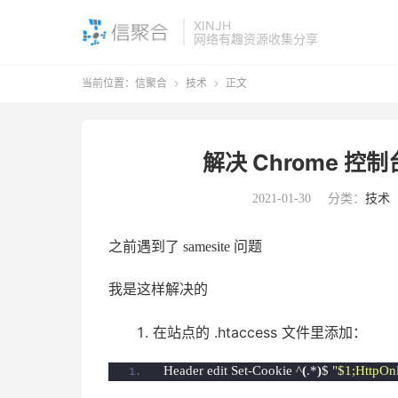
XINJH
网络有趣资源收集分享
当前位置：
信聚合
技术
正文


解决 Chrome 控制
2021-01-30
分类：
技术
之前遇到了 samesite 问题
我是这样解决的
在站点的 .htaccess 文件里添加：
Header edit Set-Cookie ^
(
.*
)
$ 
"$1;HttpOn