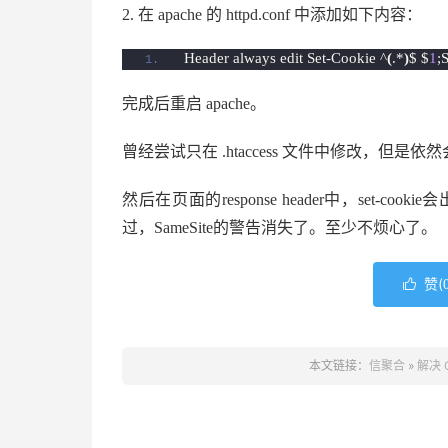
2. 在 apache 的 httpd.conf 中添加如下内容：
Header always edit Set-Cookie ^
(
.*
)
$ $
1
;
完成后重启 apache。
曾经尝试只在 .htaccess 文件中修改，但是依
然后在页面的response header中，set-co
过，SameSite的警告消失了。至少不烦心了。
赞(

本文链接：
信聚合
»
解决 