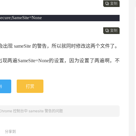




复制
复制
复制
复制
Secure;SameSite=None



复制
复制
复制
然会出现 sameSite 的警告，所以就同时修改这两个文件了。
okie会出现两遍SameSite=None的设置，因为设置了两遍啊，不
)
打赏
0
Chrome 控制台中 samesite 警告的问题
分享到