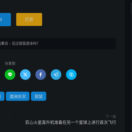
)
打赏
0
信聚合
»
见过袋鼠游泳吗？
分享到





州
澳洲水灾
袋鼠
下一篇
匠心火星直升机准备在另一个星球上进行首次飞行