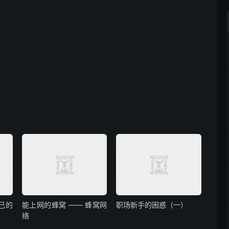
己的
能上网的蜂窝 —— 蜂窝网
职场新手的困惑（一）
络