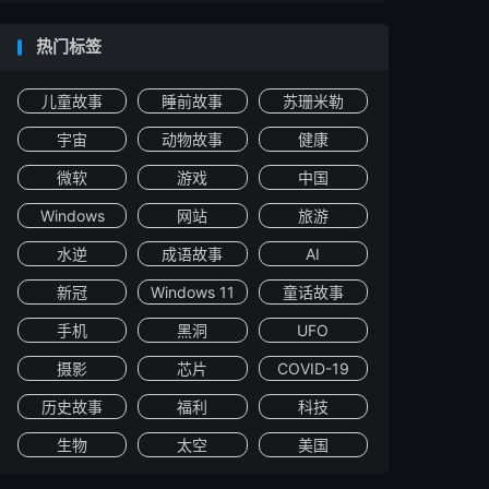
热门标签
儿童故事
睡前故事
苏珊米勒
宇宙
动物故事
健康
微软
游戏
中国
Windows
网站
旅游
水逆
成语故事
AI
新冠
Windows 11
童话故事
手机
黑洞
UFO
摄影
芯片
COVID-19
历史故事
福利
科技
生物
太空
美国