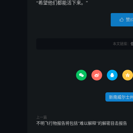
“希望他们都能活下来。”
赞(

本文链接：




新南威尔士
上一篇
不明飞行物报告将包括“难以解释”的解密目击报告