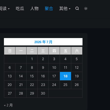

阅读
吃瓜
人物
聚合
其他


2026 年 7 月
日
一
二
三
四
五
六
1
2
3
4
5
6
7
8
9
10
11
12
13
14
15
16
17
18
19
景，在那里可以看到树被淹没在水下。

20
21
22
23
24
25
26
27
28
29
30
« 2 月