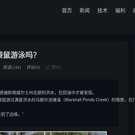
首页
新闻
技术
福利
袋鼠游泳吗？
赞(
)
阅读(
244
)
评论(0)

0
游遍新南威尔士州北部的洪水，在回油中才被发现。

一只袋鼠游过满是洪水的马歇尔池塘溪（Marshall Ponds Creek）的情
走到了边缘。”