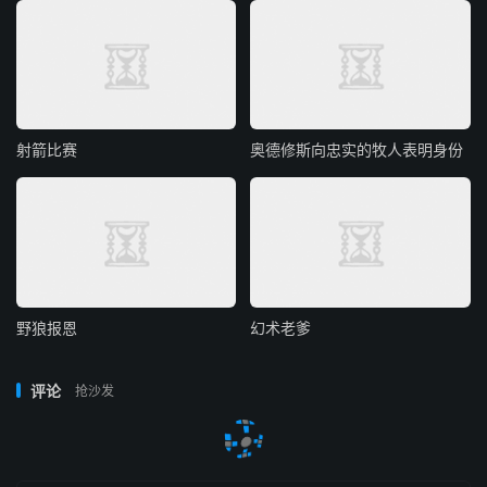
射箭比赛
奥德修斯向忠实的牧人表明身份
野狼报恩
幻术老爹
评论
抢沙发