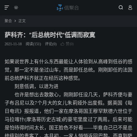




聚合
正文

萨科齐：“后总统时代”低调而寂寞
赞(
)
2021-11-18
阅读(
151
)
评论(0)

0
如果说世界上有什么东西最能让人体验到从高峰到低谷的感
觉，那一定不是坐过山车，而是卸任总统。刚刚卸任的法国
前总统萨科齐就正在经历这种感觉。
刻意低调，以退为进
也许是想出去散散心，刚刚卸任没几天，萨科齐便与妻
子布吕尼以及7个月大的女儿朱莉娅外出度假。据英国《每
日电讯》报报道，他们一家在摩洛哥国王穆罕默德六世位于
马拉喀什(摩洛哥历史古城)的豪宅里度过了两周。后来可能
是怕待得时间太长，国王脸色不好看――毕竟自己已不是总
统级别的贵客了，本月初，一家人悄悄返回巴黎。而直到萨