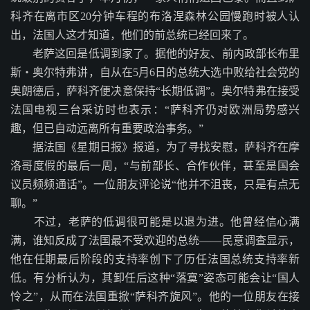
科齐在离市区20分钟车程的布洛涅森林公园慢跑时被人认
出，法国人这才知道，他们的前总统已经回来了。
老萨这回是低调到家了。据他的好友、前内政部长布里
斯・奥尔特弗讲，自从在5月6日的总统大选中败给社会党的
奥朗德后，萨科齐便决意保持“长期低调”。奥尔特弗在接受
法国电视三台采访时也表示：“萨科齐仍对欧洲局势感兴
趣，但已自动远离所有重要政治事务。”
据法国《星期日报》报道，为了寻找安慰，萨科齐在摩
洛哥度假的最后一周，“与前部长、合作伙伴，甚至是国会
议员频频通话”。一位朋友评论说“他并不沮丧，只是有点无
聊。”
不过，老萨的低调很可能是以退为进。他曾经信心满
满，谁知反成了法国最不受欢迎的总统――民意调查显示，
他在任期最后阶段的支持率创下了历任法国总统支持率新
低。有分析认为，其卸任后这种“落寞”姿态可能会让“国人
怜之”，从而在法国重掀“萨科齐旋风”。他的一位朋友在接