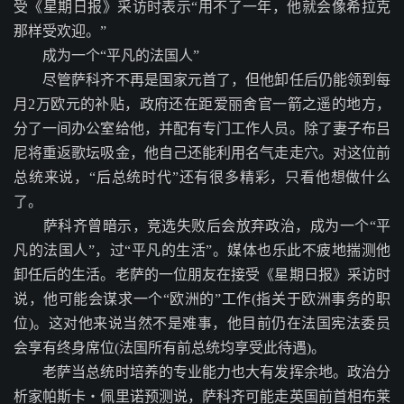
受《星期日报》采访时表示“用不了一年，他就会像希拉克
那样受欢迎。”
成为一个“平凡的法国人”
尽管萨科齐不再是国家元首了，但他卸任后仍能领到每
月2万欧元的补贴，政府还在距爱丽舍官一箭之遥的地方，
分了一间办公室给他，并配有专门工作人员。除了妻子布吕
尼将重返歌坛吸金，他自己还能利用名气走走穴。对这位前
总统来说，“后总统时代”还有很多精彩，只看他想做什么
了。
萨科齐曾暗示，竞选失败后会放弃政治，成为一个“平
凡的法国人”，过“平凡的生活”。媒体也乐此不疲地揣测他
卸任后的生活。老萨的一位朋友在接受《星期日报》采访时
说，他可能会谋求一个“欧洲的”工作(指关于欧洲事务的职
位)。这对他来说当然不是难事，他目前仍在法国宪法委员
会享有终身席位(法国所有前总统均享受此待遇)。
老萨当总统时培养的专业能力也大有发挥余地。政治分
析家帕斯卡・佩里诺预测说，萨科齐可能走英国前首相布莱