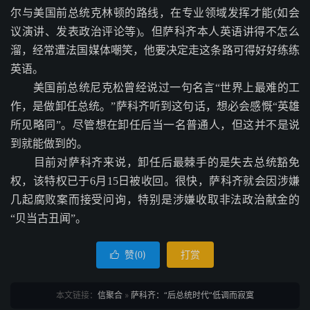
尔与美国前总统克林顿的路线，在专业领域发挥才能(如会
议演讲、发表政治评论等)。但萨科齐本人英语讲得不怎么
溜，经常遭法国媒体嘲笑，他要决定走这条路可得好好练练
英语。
美国前总统尼克松曾经说过一句名言“世界上最难的工
作，是做卸任总统。”萨科齐听到这句话，想必会感慨“英雄
所见略同”。尽管想在卸任后当一名普通人，但这并不是说
到就能做到的。
目前对萨科齐来说，卸任后最棘手的是失去总统豁免
权，该特权已于6月15日被收回。很快，萨科齐就会因涉嫌
几起腐败案而接受问询，特别是涉嫌收取非法政治献金的
“贝当古丑闻”。
赞(
)
打赏

0
本文链接：
信聚合
»
萨科齐：“后总统时代”低调而寂寞