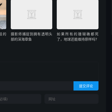
技的
摄影师捕捉到拥有透明头
如果所有的珊瑚礁都死
部的深海章鱼
了，地球还能维持原样吗?
提交评论