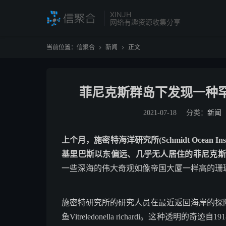
XINJH
网络有趣资源收集分享
当前位置：
信聚合
新闻
正文


菲尼克斯群岛下发现一种
2021-07-18
分类：
新闻
上个月，施密特海洋研究所(Schmidt Ocean
基里巴斯以东偏远、几乎无人居住的菲尼克斯群岛(Pho
一些深海的伟大奇观如像帝国大厦一样高的珊
施密特研究所的研究人员在最近返回海岸的探
鱼Vitreledonella richardi。这种