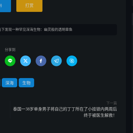
)
打赏
0
岛下发现一种罕见深海生物：幽灵般的透明章鱼
分享到





深海
生物
下一篇
泰国一38岁单身男子将自己的丁丁所在了小挂锁内两周后
终于被医生解救！