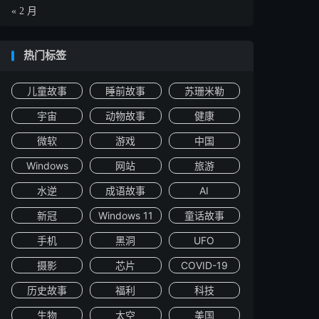
« 2 月
热门标签
儿童故事
睡前故事
苏珊米勒
宇宙
动物故事
健康
微软
游戏
中国
Windows
网站
旅游
水逆
成语故事
AI
新冠
Windows 11
童话故事
手机
黑洞
UFO
摄影
芯片
COVID-19
历史故事
福利
科技
生物
太空
美国