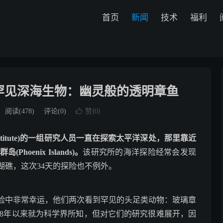
首页
新闻
技术
福利
罕见深海生物：幽灵般的透明章鱼
赞(
)
阅读(
478
)
评论(0)

0
 Institute)的一组研究人员一直在探索太平洋深处，那里靠近
enix Islands)。
该研究所的海洋探险经常会发现
瑚礁，这次34天的探险也不例外。
险中非常幸运，他们两次看到罕见的头足类动物：玻璃章
透明的奇迹自1918年以来就为科学界所知，但对它们的研究很难展开，因