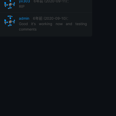
yx303
6年前 (2020-09-11)：
RIP
admin
6年前 (2020-09-10)：
Good it's working now and testing
comments