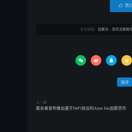
赞(

本文链接：
信聚合
»
菲尼克斯群




海洋
上一篇
匿名者宣布推出基于DeFi协议的Anon Inu加密货币