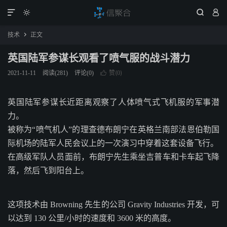




技术
正文

英国陆军参谋长观看了喷气服的战斗潜力
赞(
)
2021-11-11
阅读(
281
)
评论(0)

0
英国陆军参谋长近距离观察了人体喷气式飞机服的军事潜
力。
被称为“喷气机人”的理查德布朗宁在英格兰南部法恩伯勒国
际机场的陆军人民会议上的一次演习中穿着这套设备飞行。
在高级军队人员面前，布朗宁先生乘坐吉普车和卡车起飞降
落，然后飞到阳台上。
这项技术由 Browning 先生的公司 Gravity Industries 开发，可
以达到 130 公里/小时的速度和 3600 米的高度。