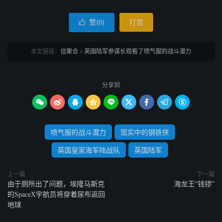
赞(
)
打赏

0
本文链接：
信聚合
»
英国陆军参谋长观看了喷气服的战斗潜力
分享到









喷气服的战斗潜力
现实中的钢铁侠
英国皇家海军陆战队
英国陆军
上一篇
下一篇
由于厕所出了问题，埃隆马斯克
海龙王“钱镠”
的SpaceX宇航员将穿着尿布返回
地球