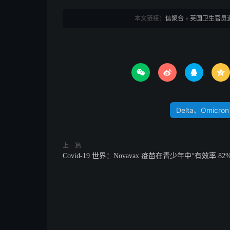
本文链接：
信聚合
»
英国卫生官员追踪 




Delta、Omicr
上一篇
Covid-19 世界：Novavax 疫苗在青少年中“有效率 82%