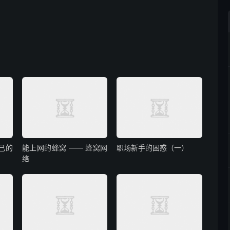
己的
能上网的蜂窝 —— 蜂窝网
职场新手的困惑（一）
络