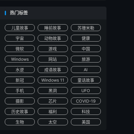
热门标签
儿童故事
睡前故事
苏珊米勒
宇宙
动物故事
健康
微软
游戏
中国
Windows
网站
旅游
水逆
成语故事
AI
新冠
Windows 11
童话故事
手机
黑洞
UFO
摄影
芯片
COVID-19
历史故事
福利
科技
生物
太空
美国