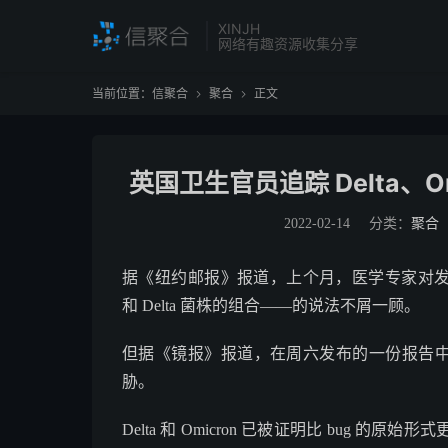
XINJH
网络有趣资源收集分享
当前位置：
信聚合
聚合
正文


英国卫生官员追踪 Delta、Omi
2022-02-14
分类：
聚合
据《纽约邮报》报道，上个月，医学专家对发现一种新
和 Delta 菌株的组合——的说法不屑一顾。
但据《镜报》报道，在周六发布的一份报告中，英
胁。
Delta 和 Omicron 已被证明比 bug