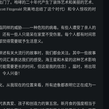
出门了。咆哮的二十年代产生了装饰艺术和美丽的艺术、
t Fitzgerald 完美地总结了这个时代）和令人惊叹的时
临同样的威胁——一种危险的病毒。有些人遭受了亲人的
，还有一些人只是呆在家里不受伤害。每个人都有时间思
都觉得需要赋予生活意义。
讲述有关大流行的故事时，我们都会关注。其中一些故事
的词汇来表达我们的感受。海王星和木星的这种艺术影响
始显现（可能需要更长的时间，但这是我的信念）。届时，将出现
。令人兴奋！
化，从我现在的位置来看，所有迹象都表明它正在成为一
度落入你代表真爱、孩子和创造力的第五宫。新月食的强度相当于