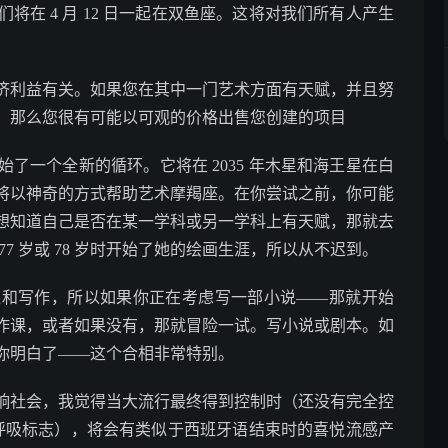
在 4 月 12 日一起在双鱼座。这将对我们所有人产生
济利益有关。如果您在其中一门艺术方面有天赋，并且努
，那么您很有可能以可观的价格出售您创建的项目
了一个全新的循环。它将在 2035 年木星和海王星在白
将以神奇的方式帮助艺术摩羯座。在你尝试之前，你可能
想知道自己是否在某一学科或另一学科上有天赋，那就去
7 岁或 78 岁时开始了她的绘画生涯，所以从不迟到。
通和写作，所以如果你正在考虑写一部小说——那就开始
作课，或者如果没有，那就冒险一试。写小说或剧本。如
你明白了——这个合相非常特别。
响社会，我觉得当大流行最终得到控制时（还没有完全控
瓶座的呼吸标志），将会有类似于西班牙语结束时的喜悦流感产