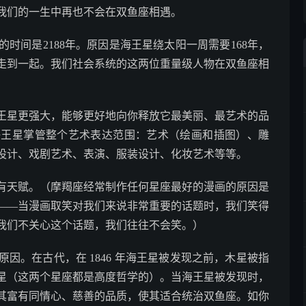
我们的一生中再也不会在双鱼座相遇。
时间是2188年。原因是海王星绕太阳一周需要168年，
们走到一起。我们社会系统的这两位重量级人物在双鱼座相
王星更强大，能够更好地向你释放它最美丽、最艺术的品
海王星掌管整个艺术表达范围：艺术（绘画和插图）、雕
设计、戏剧艺术、表演、服装设计、化妆艺术等等。
有天赋。（摩羯座经常制作任何星座最好的漫画的原因是
——当漫画取笑对我们来说非常重要的话题时，我们笑得
我们不关心这个话题，我们往往不会笑。）
因。在古代，在 1846 年海王星被发现之前，木星被指
星（这两个星座都是高度哲学的）。当海王星被发现时，
其富有同情心、慈善的品质，使其适合统治双鱼座。如你