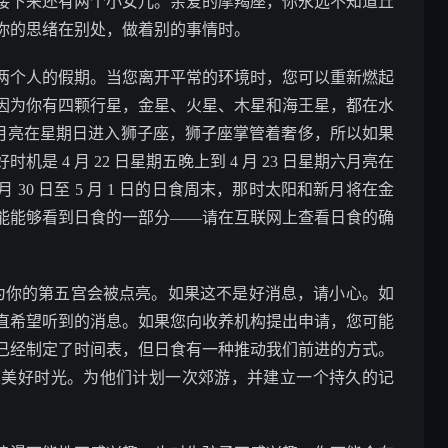
接下来还有两个小女儿。亲爱的摩羯座，你永远不知道丘
你的思绪在别处，做着别的事情时。
两个人的假期。当您离开平常的环境时，您可以重新燃起
因为你有四颗行星，金星、火星、木星和海王星，都在水
日。月亮在星期日进入狮子座，狮子座掌管着奢侈，所以如果
 4 月 22 日星期五晚上到 4 月 23 日星期六月亮在
 30 日至 5 月 1 日的日食周末，那时太阳和新月将在金
能能够看到日食的一部分——请在互联网上查看日食的确
因为你的第五宫会被点亮。如果这不是好消息，请小心。如
直希望听到的消息。如果您向收养机构提出申请，您可能
已经制定了时间表，但日食有一种推动我们前进的方式。
度美好时光。为他们计划一次郊游，并建立一个持久的记