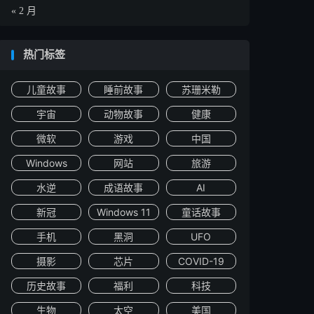
« 2 月
热门标签
儿童故事
睡前故事
苏珊米勒
宇宙
动物故事
健康
微软
游戏
中国
Windows
网站
旅游
水逆
成语故事
AI
新冠
Windows 11
童话故事
手机
黑洞
UFO
摄影
芯片
COVID-19
历史故事
福利
科技
生物
太空
美国