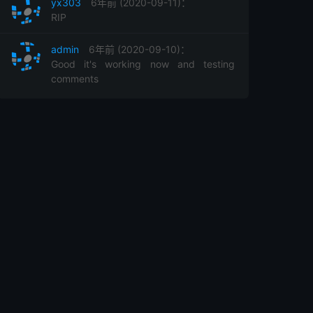
yx303
6年前 (2020-09-11)：
RIP
admin
6年前 (2020-09-10)：
Good it's working now and testing
comments