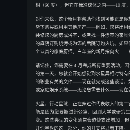
相（60 度），但它在标准球体之内——10 
对你来说，这个新月将帮助你找到可能正是你
势下购买或租用其他房产——例如，您将出租
装修您的厨房或浴室，或者找一件漂亮的家具
的庭院订购烧烤或为您的后院订购火坑。如果
个认真的家庭厨师。白羊座的新月指向火——
请记住，您需要在 4 月完成所有重要活动，因为 5 
的第一天，您就会开始感觉到水星异相时特有
的职业有关的文件——现在就完成这些谈话。
或家庭娱乐系统——无论您需要什么——现在
火星，行动星球，正在穿过你代表收入的第二宫，
能是因为您要搬进新公寓、回到大学或研究
变。这些类型的变化通常会迫使支出增加，但当然
开你星盘的这一部分，你的开支将显着下降。