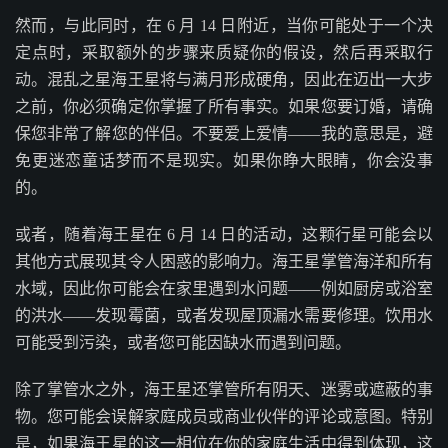
然而，与此同时，在 6 月 14 日附近，当你可能处于一个决
定点时，采取额外的步骤来质疑你的假设，然后再采取行
动。混乱之星海王星将与满月形成硬角，因此在迈出一大步
之前，你必须确定你掌握了所有事实。如果您要订婚，请确
保您非常了解您的伴侣。不要爱上爱情——我的意思是，避
免更迷恋童话梦而不是现实。如果你睁大眼睛，你会没事
的。
或者，随着海王星在 6 月 14 日的活动，这颗行星可能会以
其他方式展现其令人困惑的影响力。海王星掌管海洋和所有
水域，因此你可能会在家里遇到水问题——例如厨房或浴室
的洪水——发现霉菌，或者发现屋顶漏水需要修理。饮用水
可能受到污染，或者您可能因缺水而遇到问题。
除了掌管水之外，海王星还掌管所有阴天、迷雾或遮蔽的事
物。您可能会误解家庭成员或商业伙伴的评论或意图。特别
是，如果海​​王星的这一相位在你的家庭生活中得到体现，这