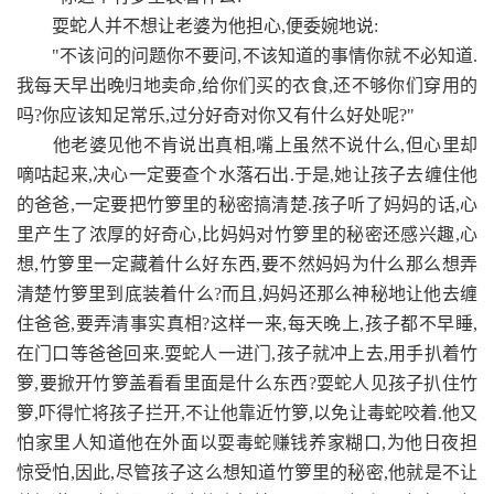
耍蛇人并不想让老婆为他担心,便委婉地说:
"不该问的问题你不要问,不该知道的事情你就不必知道.
我每天早出晚归地卖命,给你们买的衣食,还不够你们穿用的
吗?你应该知足常乐,过分好奇对你又有什么好处呢?"
他老婆见他不肯说出真相,嘴上虽然不说什么,但心里却
嘀咕起来,决心一定要查个水落石出.于是,她让孩子去缠住他
的爸爸,一定要把竹箩里的秘密搞清楚.孩子听了妈妈的话,心
里产生了浓厚的好奇心,比妈妈对竹箩里的秘密还感兴趣,心
想,竹箩里一定藏着什么好东西,要不然妈妈为什么那么想弄
清楚竹箩里到底装着什么?而且,妈妈还那么神秘地让他去缠
住爸爸,要弄清事实真相?这样一来,每天晚上,孩子都不早睡,
在门口等爸爸回来.耍蛇人一进门,孩子就冲上去,用手扒着竹
箩,要掀开竹箩盖看看里面是什么东西?耍蛇人见孩子扒住竹
箩,吓得忙将孩子拦开,不让他靠近竹箩,以免让毒蛇咬着.他又
怕家里人知道他在外面以耍毒蛇赚钱养家糊口,为他日夜担
惊受怕,因此,尽管孩子这么想知道竹箩里的秘密,他就是不让