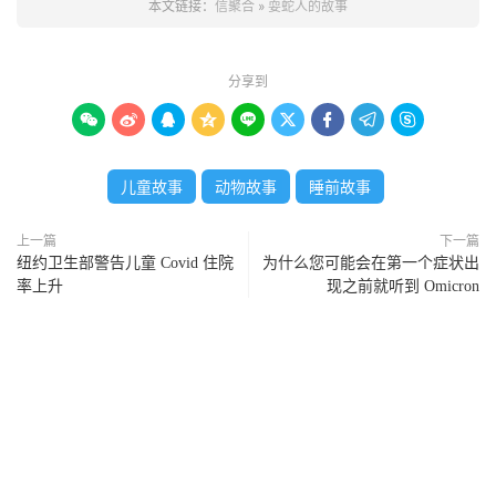
本文链接：
信聚合
»
耍蛇人的故事
分享到









儿童故事
动物故事
睡前故事
上一篇
下一篇
纽约卫生部警告儿童 Covid 住院
为什么您可能会在第一个症状出
率上升
现之前就听到 Omicron