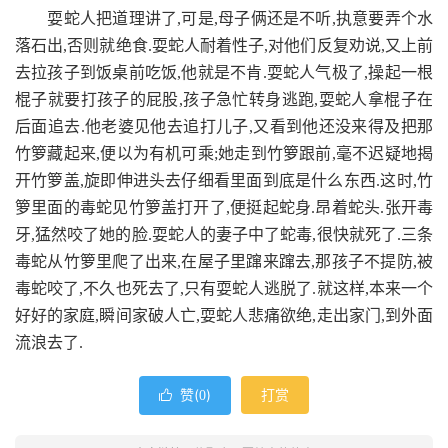
耍蛇人把道理讲了,可是,母子俩还是不听,执意要弄个水
落石出,否则就绝食.耍蛇人耐着性子,对他们反复劝说,又上前
去拉孩子到饭桌前吃饭,他就是不肯.耍蛇人气极了,操起一根
棍子就要打孩子的屁股,孩子急忙转身逃跑,耍蛇人拿棍子在
后面追去.他老婆见他去追打儿子,又看到他还没来得及把那
竹箩藏起来,便以为有机可乘;她走到竹箩跟前,毫不迟疑地揭
开竹箩盖,旋即伸进头去仔细看里面到底是什么东西.这时,竹
箩里面的毒蛇见竹箩盖打开了,便挺起蛇身.昂着蛇头.张开毒
牙,猛然咬了她的脸.耍蛇人的妻子中了蛇毒,很快就死了.三条
毒蛇从竹箩里爬了出来,在屋子里蹿来蹿去,那孩子不提防,被
毒蛇咬了,不久也死去了,只有耍蛇人逃脱了.就这样,本来一个
好好的家庭,瞬间家破人亡,耍蛇人悲痛欲绝,走出家门,到外面
流浪去了.
赞(
)
打赏

0