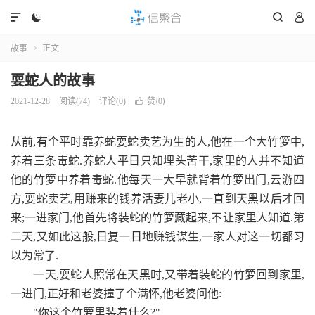




故事
正文

耍蛇人的故事
赞(
)
2021-12-28
阅读(
74
)
评论(0)

0
从前,有个平时靠养蛇耍蛇卖艺为生的人,他在一个大竹箩中,
养着三条毒蛇.养蛇人平日只知埋头苦干,家里的人并不知道
他的竹箩中养着毒蛇.他每天一大早就背着竹箩出门,云游四
方,耍蛇卖艺,用赚来的钱养活妻儿老小,一直到天黑以后才回
来;一进家门,他首先将装蛇的竹箩藏起来,不让家里人知道.第
二天,又如此这般,日复一日地赚钱谋生,一家人对这一切都习
以为常了.
一天,耍蛇人照常在天黑时,又带着装蛇的竹箩回到家里,
一进门,正好和老婆撞了个满怀,他老婆问他:
"你这个竹箩里装着什么?"