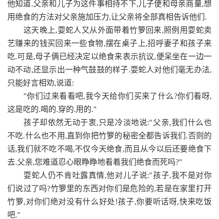
他知道.父亲和儿子为这件事相持不下,儿子便和母亲商量,想
用绝食的方法对父亲施加压力,让父亲将全部真相告诉他们.
这天晚上,耍蛇人又从外面带着竹箩回来,照例用耍蛇卖
艺赚来的钱买回来一些食物,摆在桌子上,招呼妻子和孩子来
吃.可是,母子俩已经决定以绝食来表示抗议,便呆坐在一边一
动不动,还显示出一种气鼓鼓的样子.耍蛇人对他们毫无办法,
只能好言相劝,说道:
"你们过来看看吧,我今天给你们买来了什么?你们看呀,
这是吃的.喝的.穿的.用的."
孩子却依然无动于衷,只是冷淡地说:"父亲,我们什么也
不吃.什么也不用,直到你把竹箩的秘密全都告诉我们.否则的
话,我们就不吃不喝,不仅今天绝食,而且从今以后还要绝食下
去.父亲,您难道忍心眼睁睁地看着我们绝食而死吗?"
耍蛇人仍不肯吐露真情,他对儿子说:"孩子,我不是对你
们说过了吗?竹箩里的东西对你们是危险的,若是在家里打开
竹箩,对你们绝对没有什么好处!孩子,你要听话呀,快来吃饭
吧."