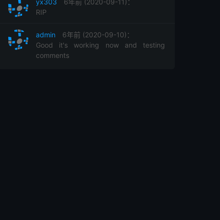
yx303
6年前 (2020-09-11)：
RIP
admin
6年前 (2020-09-10)：
Good it's working now and testing
comments