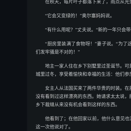
在秋天，每片叶子都落下来了，雨点从光秃
“它会又变绿的！”奥尔塞妈妈说。
“有什么用呢？”丈夫说。“新的一年只会带
“厨房里装满了食物呀！”妻子说。“为了
们发牢骚是不对的！”
地主一家人住在乡下别墅里过圣诞节。可是
城里过冬，享受着愉快和幸福的生活：他们参
女主人从法国买来了两件华贵的时装。在质
没有看到过这样漂亮的东西。她请求太太说，
乡下裁缝从来没有机会看到这样的东西。
他看到了；在他回家以前，他什么意见也没
这一次他说对了。