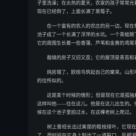
子里洗澡；在炎热的夏天，农家的孩子常常光
现在已经倒了，上面长满了黑莓子。
在一个富有的农人的农庄的另一边，现在筑
池子成了一个长满了浮萍的水坑。一个青蛙跳
它的周围生长着一些香蒲、芦苇和金黄的鸢尾
裁缝的房子又旧又歪；它的屋顶是青苔和
鸽房塌了，欧椋鸟筑起自己的窠来。山形墙
的住所似的。
这是某个时候的情形；但是现在它是孤独和
这样叫他——住在这儿。他是在这儿出生的。
候在这个池子里拍过水，在这棵老树上爬过。
树上曾经长出过美丽的粗枝绿叶，它现在也
了，而时间在它身上刻出了一道裂口。风把