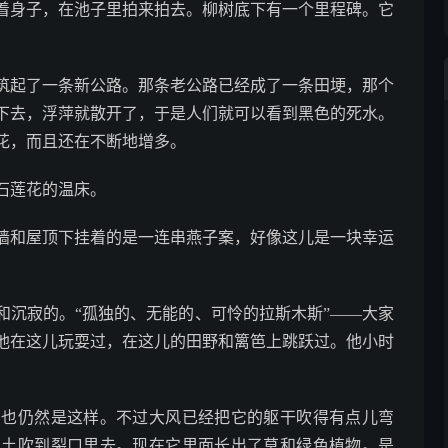
着身子，在池子里拍来拍去。柳树底下有一个里程碑。它
起了一条新公路。那条老公路已经成了一条田埂，那个
下去，浮萍就散开了，于是人们就可以看到黑色的死水。
花，而且还在不断地增多。
石莲花的温床。
和屋顶下挂着的是一连串燕子案，好像这儿是一块幸运
沉寂的。“孤独的、无能的、可怜的拉斯木斯”——大家
他在这儿玩耍过，在这儿的田野和篱笆上跳跃过。他小时
仍然是这样。不过大风已经把它的躯干吹得有点儿弯
泥土吹到裂口里去。现在它里面长出了草和绿色植物。是