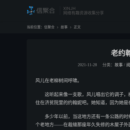
XINJH
网络有趣资源收集分享
当前位置：
信聚合
故事
正文


老约
2021-11-28
分类：
故事
/
风儿在老柳树间呼啸。
这听起来像一支歌，风儿唱出它的调子，树
住在济贫院里的约翰妮吧。她知道，因为她是
多少年以前，当这地方还有一条公路的时候
个老地方——在裁缝那座年久失修的木屋子外