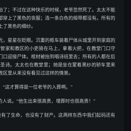
了；不过在这种快乐的时候，老爷忽然死了。太太不能
都穿上了黑色的丧服；连一条白色的缎带都没有。所有的
上了黑色的细纱。
，星星在眨眼。沉重的柩车装着尸体从城里开到家庭的
。管家和教区的小吏骑在马上，拿着火把，在教堂门口守
门口迎接尸体。棺材被抬到唱诗班里去；所有的人都在后
首圣诗。太太也在教堂里；她是坐在蒙着黑纱的轿车里来
教区里从来没有看见过这样的情景。
“这才算得是一位老爷的入葬啊。”
人说。“他生出来很高贵，埋葬时也很高贵！”
没有了生命，也没有了财产。这两样东西中我们起码还有