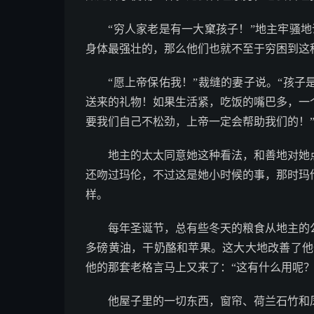
“穷人家老是有一大窠孩子！”地主牢骚地
身体最强壮的，那么他们也就不至于穷困到这
“愿上帝保佑我！”裁缝的妻子说。“孩子
送来的礼物！如果生活紧，吃饭的嘴巴多，一
要我们自己不松劲，上帝一定会帮助我们的！
地主的太太同意她这种看法，和善地对她点
还吻过玛伦，不过这是她小时候的事，那时玛
样。
每年圣诞节，总有些冬天的粮食从地主的公
多磅黄油，干奶酪和苹果。这大大地改善了他
他的那套老格言马上又来了：“这有什么用呢？
他屋子里的一切东西，窗帘、荷兰石竹和凤