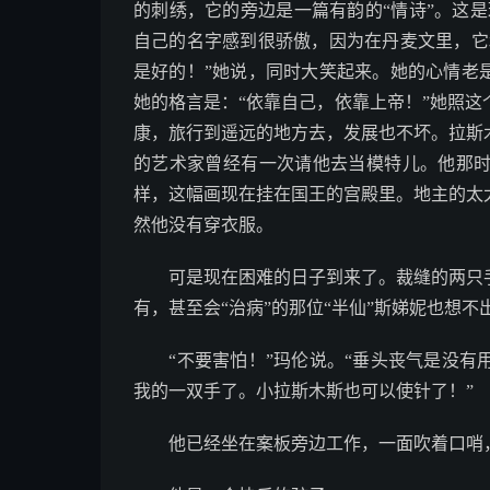
的刺绣，它的旁边是一篇有韵的“情诗”。这
自己的名字感到很骄傲，因为在丹麦文里，它
是好的！”她说，同时大笑起来。她的心情老
她的格言是：“依靠自己，依靠上帝！”她照
康，旅行到遥远的地方去，发展也不坏。拉斯
的艺术家曾经有一次请他去当模特儿。他那
样，这幅画现在挂在国王的宫殿里。地主的太
然他没有穿衣服。
可是现在困难的日子到来了。裁缝的两只手
有，甚至会“治病”的那位“半仙”斯娣妮也想不
“不要害怕！”玛伦说。“垂头丧气是没有
我的一双手了。小拉斯木斯也可以使针了！”
他已经坐在案板旁边工作，一面吹着口哨