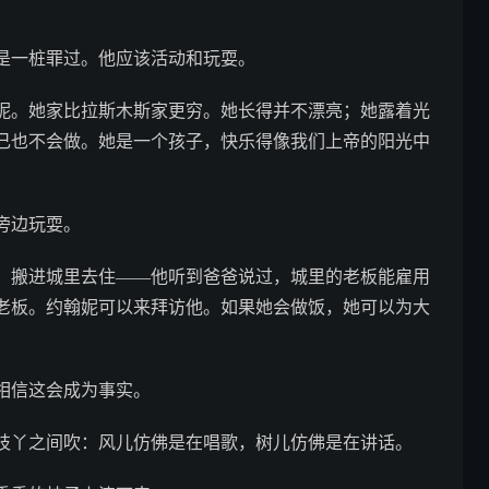
一桩罪过。他应该活动和玩耍。
。她家比拉斯木斯家更穷。她长得并不漂亮；她露着光
己也不会做。她是一个孩子，快乐得像我们上帝的阳光中
旁边玩耍。
搬进城里去住——他听到爸爸说过，城里的老板能雇用
老板。约翰妮可以来拜访他。如果她会做饭，她可以为大
相信这会成为事实。
丫之间吹：风儿仿佛是在唱歌，树儿仿佛是在讲话。