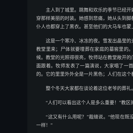
主人到了城里。跳舞和欢乐的季节已经开始
穿那样美丽的时装。她感到悲痛，她从头到脚
仆人也都穿上了黑衣。甚至他们的大马车也蒙
这是一个寒冷、冰冻的夜。雪发出晶莹的光
教堂里来；尸体就要埋葬在家庭的墓窖里的
候。教堂的光照得很亮，牧师站在教堂敞开的
面跟着。牧师发表了一篇演说，大家唱了一
的。它的里里外外全是一片黑色；人们在这个
整个冬天大家都在谈论着这位老爷的葬礼。
“人们可以看出这个人是多么重要！”教区的
“这又有什么用呢？”裁缝说。“他现在既
一样！”