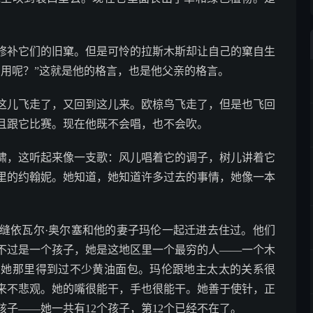
补它们的旧窠。但是可怜的拉斯木斯却让自己的窠自生
么用呢？”这就是他的格言，也是他父亲的格言。
儿飞走了，又回到这儿来。欧椋鸟飞走了，但是也飞回
且跟它比赛。现在他既不会唱，也不会吹。
，这听起来像一支歌：风儿唱着它的调子，树儿讲着它
里的约翰妮。她知道，她知道许多过去的事情，她像一本
依瓦尔·奥尔塞和他的妻子玛伦一起迁进去住过。他们
不过是一个孩子，她是这地区里一个最穷的人——一个木
从她那里得到过不少黄油面包。玛伦跟地主太太的关系很
来不悲观。她的嘴很能干，手也很能干。她善于使针，正
子——她一共有12个孩子，第12个已经不在了。