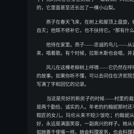
的，它里面甚至还长出了一棵小山梨。
燕子在春天飞来，在树上和屋顶上盘旋，修
自灭；他既不修补它，也不扶持它。“那有什
他待在家里。燕子——忠诚的鸟儿——从这
来，唱着歌。有个时候，拉斯木斯也会唱，并
风儿在这棵老柳树上呼啸——它仍然在呼啸
的故事。如果你听不懂，可以去问住在济贫院
写满了字和回忆的记录。
当这是完好的新房子的时候——村里的裁缝
是两个勤俭、诚实的人。年老的约翰妮那时还
鞋匠的女儿。玛伦从来不短少饭吃；约翰妮
好，永远是满面笑容，一副高兴的样子。她从
如她善于使嘴一样。她会料理家务，也会料理孩