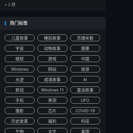
« 2 月
热门标签
儿童故事
睡前故事
苏珊米勒
宇宙
动物故事
健康
微软
游戏
中国
Windows
网站
旅游
水逆
成语故事
AI
新冠
Windows 11
童话故事
手机
黑洞
UFO
摄影
芯片
COVID-19
历史故事
福利
科技
生物
太空
美国