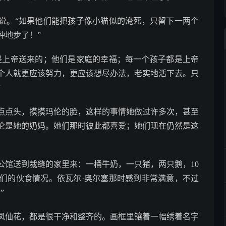
说。“如果他们能把孩子像小猫似的淹死，只留下一两个
种地步了！”
是上帝送来的；他们是家庭的幸福；每一个孩子都是上帝
个人就更应该努力，更应该想尽办法，老实地活下去。只
”
点头，摸摸玛伦的脸，这样的事情她做过许多次，甚至
伦是她的奶妈。她们那时彼此都喜爱；她们现在仍然是这
馆送到裁缝的家里来：一桶牛奶，一只猪，两只鹅，10
们的伙食情况。依瓦尔·奥尔塞那时感到非常满意，不过
”
仙花，都是很干净和整齐的。画框里镶着一幅绣着名字