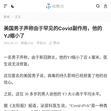




新闻
正文

美国男子声称由于罕见的Covid副作用，他的
YJ缩小了
赞(
)
2022-01-13
阅读(
214
)
评论(0)

0
一名男子声称，由于新冠肺炎，他的YJ缩小了近 4 厘米，医
生说无法修复。
这位匿名的美国男子说，病毒的持久影响已经损害了他的自
信心。
之前，这位 30 多岁的男人说他的 YJ 大小高于平均水平。
据《太阳报》报道，泌尿科医生说，“Covid d*ck”是一种真