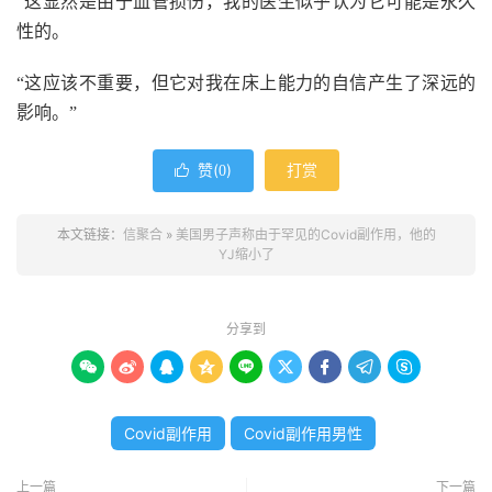
“这显然是由于血管损伤，我的医生似乎认为它可能是永久
性的。
“这应该不重要，但它对我在床上能力的自信产生了深远的
影响。”
赞(
)
打赏

0
本文链接：
信聚合
»
美国男子声称由于罕见的Covid副作用，他的
YJ缩小了
分享到









Covid副作用
Covid副作用男性
上一篇
下一篇