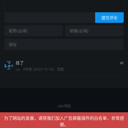
提交评论
挂了
#1
4年前 (2022-11-10)
回复
sss
360导航
© 2026
信聚合
网站地图
为了网站的发展，请将我们加入广告屏蔽插件的白名单，非常感
请求次数：23 次，加载用时：0.152 秒，内存占用：9.84 MB
谢。