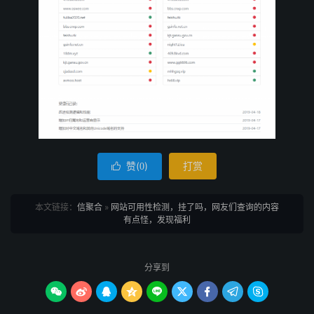
赞(
)
打赏

0
本文链接：
信聚合
»
网站可用性检测，挂了吗，网友们查询的内容
有点怪，发现福利
分享到








