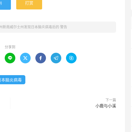
)
打赏
0
州新南威尔士州发现日本脑炎病毒后的 警告
分享到





日本脑炎病毒
下一篇
小鹿与小溪