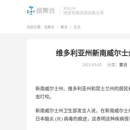
XINJH
网络有趣资源收集分享
当前位置：
信聚合
聚合
正文


维多利亚州新南威尔士
2022-03-03
分类：
聚合
新南威尔士州、维多利亚州和昆士兰州的居民
虫叮咬。
新南威尔士州卫生部发言人说，在新南威尔士
日本脑炎 (JE) 病毒的痕迹，这表明这种疾