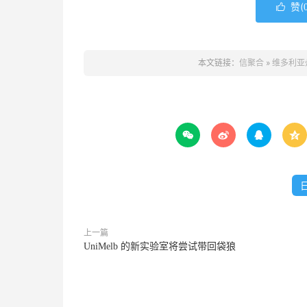
赞(

本文链接：
信聚合
»
维多利亚




上一篇
UniMelb 的新实验室将尝试带回袋狼