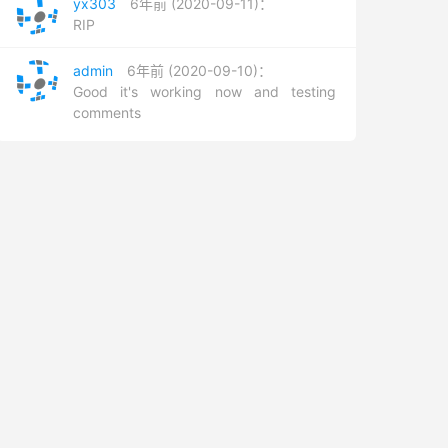
yx303
6年前 (2020-09-11)：
RIP
admin
6年前 (2020-09-10)：
Good it's working now and testing
comments