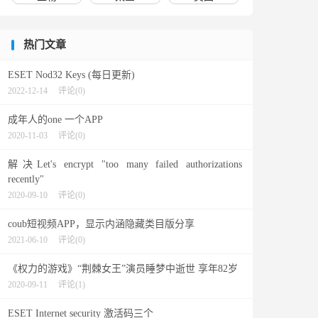
热门文章
ESET Nod32 Keys (每日更新)
2022-12-14
评论(0)
成年人的one 一个APP
2020-11-03
评论(0)
解决Let's encrypt "too many failed authorizations
recently"
2020-09-10
评论(0)
coub短视频APP，显示内涵隐藏类目版分享
2021-06-10
评论(0)
《权力的游戏》“荆棘女王”演员睡梦中逝世 享年82岁
2020-09-11
评论(1)
ESET Internet security 激活码三个