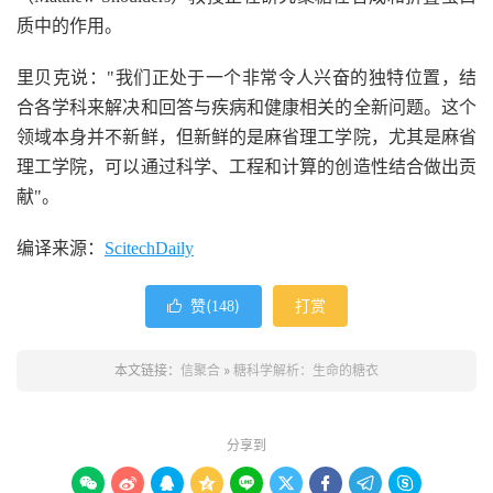
质中的作用。
里贝克说："我们正处于一个非常令人兴奋的独特位置，结
合各学科来解决和回答与疾病和健康相关的全新问题。这个
领域本身并不新鲜，但新鲜的是麻省理工学院，尤其是麻省
理工学院，可以通过科学、工程和计算的创造性结合做出贡
献"。
编译来源：
ScitechDaily
赞(
)
打赏

148
本文链接：
信聚合
»
糖科学解析：生命的糖衣
分享到








