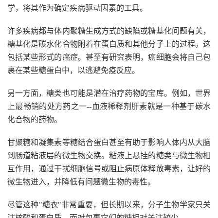
学，将其作为确定疾病驱动因素的工具。
许多疾病都与体内聚糖生成方式的缺陷或糖基化问题有关，
糖基化是碳水化合物附着在蛋白质和其他分子上的过程。这
包括某些形式的癌症。甚至有研究表明，癌细胞会将自己包
裹在某些糖蛋白中，以逃避免疫反应。
另一方面，糖类也可能是潜在治疗药物的宝库。例如，世界
上最畅销的处方药之一--血液稀释剂肝素就是一种基于碳水
化合物的药物。
甘聚糖和凝集素等糖结合蛋白甚至有助于影响人体内从大脑
到肠道粘液层的微生物交换。粘液上悬挂的糖类与微生物相
互作用，通过干扰细胞信号或阻止病原体释放毒素，让好的
微生物进入，并降低有问题微生物的毒性。
尽管这种"糖衣"非常重要，但长期以来，分子生物学家只关
注核酸和蛋白质，而对包裹它们的糖相对关注较少。