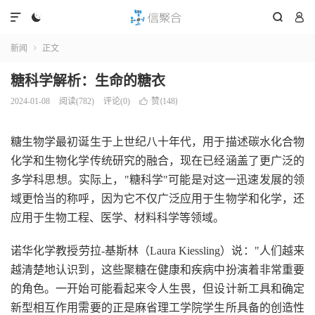




新闻
正文

糖科学解析：生命的糖衣
赞(
)
2024-01-08
阅读(
782
)
评论(0)

148
糖生物学最初诞生于上世纪八十年代，用于描述碳水化合物
化学和生物化学传统研究的融合，现在已经涵盖了更广泛的
多学科思想。实际上，"糖科学"可能是对这一迅速发展的领
域更恰当的称呼，因为它不仅广泛应用于生物学和化学，还
应用于生物工程、医学、材料科学等领域。
诺华化学教授劳拉-基斯林（Laura Kiessling）说："人们越来
越清楚地认识到，这些聚糖在健康和疾病中扮演着非常重要
的角色。一开始可能看起来令人生畏，但设计新工具和确定
新型相互作用需要的正是麻省理工学院学生所具备的创造性