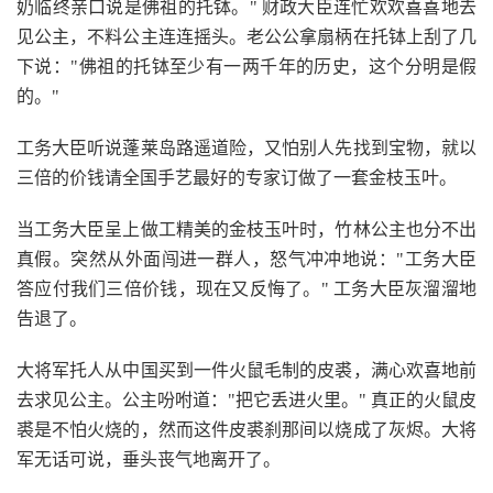
奶临终亲口说是佛祖的托钵。" 财政大臣连忙欢欢喜喜地去
见公主，不料公主连连摇头。老公公拿扇柄在托钵上刮了几
下说："佛祖的托钵至少有一两千年的历史，这个分明是假
的。"
工务大臣听说蓬莱岛路遥道险，又怕别人先找到宝物，就以
三倍的价钱请全国手艺最好的专家订做了一套金枝玉叶。
当工务大臣呈上做工精美的金枝玉叶时，竹林公主也分不出
真假。突然从外面闯进一群人，怒气冲冲地说："工务大臣
答应付我们三倍价钱，现在又反悔了。" 工务大臣灰溜溜地
告退了。
大将军托人从中国买到一件火鼠毛制的皮裘，满心欢喜地前
去求见公主。公主吩咐道："把它丢进火里。" 真正的火鼠皮
裘是不怕火烧的，然而这件皮裘刹那间以烧成了灰烬。大将
军无话可说，垂头丧气地离开了。