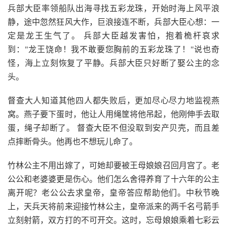
兵部大臣率领船队出海寻找五彩龙珠，开始时海上风平浪
静，途中忽然狂风大作，巨浪接连不断，兵部大臣心想：一
定是龙王生气了。 兵部大臣越发害怕，抱着桅杆哀求
到："龙王饶命！我不敢要您胸前的五彩龙珠了！"说也奇
怪，海上立刻恢复了平静。兵部大臣只好断了娶公主的念
头。
督查大人知道其他四人都失败后，更加尽心尽力地监视燕
窝。燕子要下蛋时，他让人用绳筐将他吊起，他刚伸手去取
蛋，绳子却断了。 督查大臣不但没取到安产贝壳，而且差
点摔断骨头。他再也不想玩儿命了。
竹林公主不用出嫁了，可她却要被王母娘娘召回月宫了。老
公公和老婆婆更是伤心。他们怎么舍得养育了十六年的公主
离开呢？老公公去求皇帝，皇帝答应帮助他们。中秋节晚
上，天兵天将前来迎接竹林公主，皇帝派来的两千名弓箭手
立刻射箭，双方打的不可开交。这时，忘母娘娘乘着七彩云