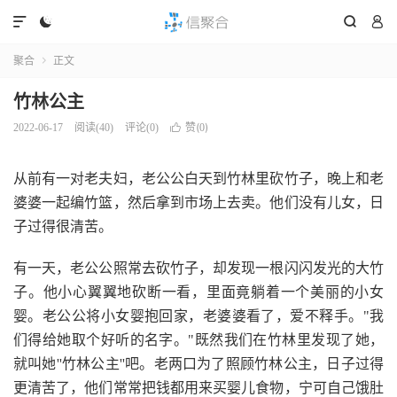




聚合
正文

竹林公主
赞(
)
2022-06-17
阅读(
40
)
评论(0)

0
从前有一对老夫妇，老公公白天到竹林里砍竹子，晚上和老
婆婆一起编竹篮，然后拿到市场上去卖。他们没有儿女，日
子过得很清苦。
有一天，老公公照常去砍竹子，却发现一根闪闪发光的大竹
子。他小心翼翼地砍断一看，里面竟躺着一个美丽的小女
婴。老公公将小女婴抱回家，老婆婆看了，爱不释手。"我
们得给她取个好听的名字。"既然我们在竹林里发现了她，
就叫她''竹林公主''吧。老两口为了照顾竹林公主，日子过得
更清苦了，他们常常把钱都用来买婴儿食物，宁可自己饿肚