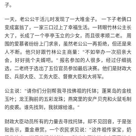
子。
一天，老公公干活儿时发现了一大堆金子。 一下子老俩口
变成富翁了，一家三口过上了幸福生活。一转眼竹林公主长
大了，长成了一个亭亭玉立的少女，而且很孝顺二老。 周
围的爱慕者纷纷上门求亲，虽然老公公一再拒绝，但还是来
人不断。他只好跟竹林公主商量："不如举办一次招亲大
会，好好挑个夫婿吧。" 报名参加的人很多，经过仔细挑
选，二老终于选出了五位官员参加最后决赛。他们是财政大
臣、兵部大臣、工务大臣、督察大臣和大将军。
公主说："请你们分别帮我寻找佛祖的托钵；蓬莱岛的金枝
玉叶；龙王胸前的五彩龙珠；燕窝里的安产贝壳和火鼠毛制
的皮裘。谁先找到，我就嫁给谁。"
财政大臣动员所有的力量去寻找托钵，却不见回音，于是张
贴告示，重金悬赏。一个农民求见说："这件祖传家宝，奶