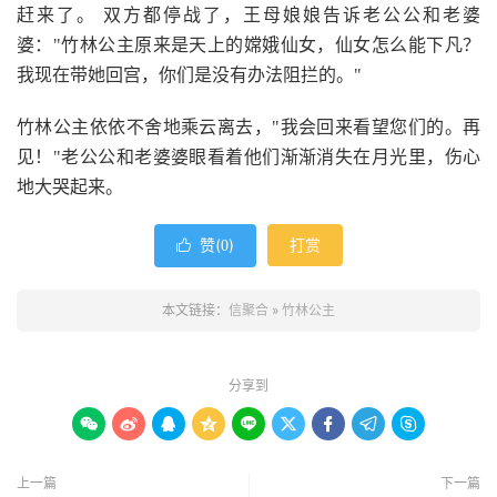
赶来了。 双方都停战了，王母娘娘告诉老公公和老婆
婆："竹林公主原来是天上的嫦娥仙女，仙女怎么能下凡？
我现在带她回宫，你们是没有办法阻拦的。"
竹林公主依依不舍地乘云离去，"我会回来看望您们的。再
见！"老公公和老婆婆眼看着他们渐渐消失在月光里，伤心
地大哭起来。
赞(
)
打赏

0
本文链接：
信聚合
»
竹林公主
分享到









上一篇
下一篇