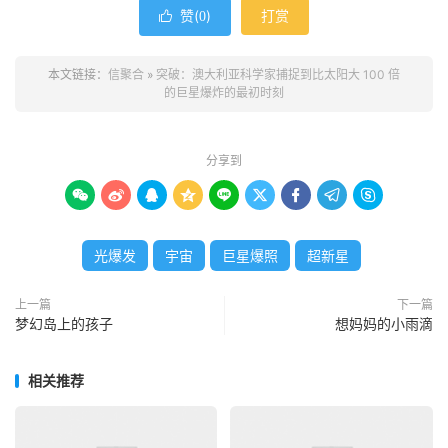
赞(
)
打赏

0
本文链接：
信聚合
»
突破：澳大利亚科学家捕捉到比太阳大 100 倍
的巨星爆炸的最初时刻
分享到









光爆发
宇宙
巨星爆照
超新星
上一篇
下一篇
梦幻岛上的孩子
想妈妈的小雨滴
相关推荐