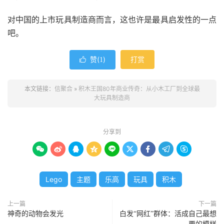
对中国的上市玩具制造商而言，这也许是最具启发性的一点
吧。
赞(
)
打赏

1
本文链接：
信聚合
»
积木王国80年商业传奇：从小木工厂到全球最
大玩具制造商
分享到









Lego
主题
乐高
玩具
积木
上一篇
下一篇
神奇的动物会发光
白发“网红”群体：活成自己最想