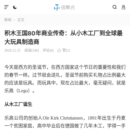




新闻
正文

积木王国80年商业传奇：从小木工厂到全球最
大玩具制造商
赞(
)
2020-12-25
阅读(
546
)
评论(0)

1
今天是西方的圣诞节，在西方国家这个节日的重要性和我们
的春节一样。过节就会送礼，圣诞节前购买礼物占比例最大
的应该是玩具。而玩具中，现在占比最大，毫无疑问，就是
乐高（Lego）。
从木工厂诞生
乐高公司的创始人Ole Kirk Christiansen，1891年出生于丹麦
一个贫困家庭，高中毕业后在德国做了几年木工，学得一手