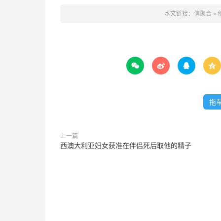
本文链接：
信聚合
»




拖
上一篇
西澳大利亚妇女获准在伴侣死后取他的精子