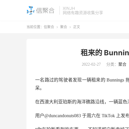
XINJH
网络有趣资源收集分享
当前位置：
信聚合
聚合
正文


租来的 Bunn
2022-02-27
分类：
聚合
一名路过的驾驶者发现一辆租来的 Bunnin
呆。
在西澳大利亚珀斯的海洋礁路沿线，一辆蓝色
用户@duncandonuts083 于周六在 TikTok