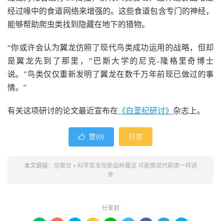
经过喙中的食道网络来增强的。这些食道包含专门的神经，
能够帮助爬虫类找到隐藏在地下的猎物。
“你或许会认为翼龙仿照了现代鸟类成功运用的战略，但却
是翼龙先到了那里，”巴斯大学的尼克-隆格里奇博士
说。"鸟类仅仅重新发明了翼龙在数千万年前现已做过的事
情。"
有关这项研讨的论文最近宣布在
《白垩纪研讨》
杂志上。
赞(
)
打赏

0
本文链接：
信聚合
»
科学家发现新品种翼龙 可能像现代鹬类一样进
食
分享到