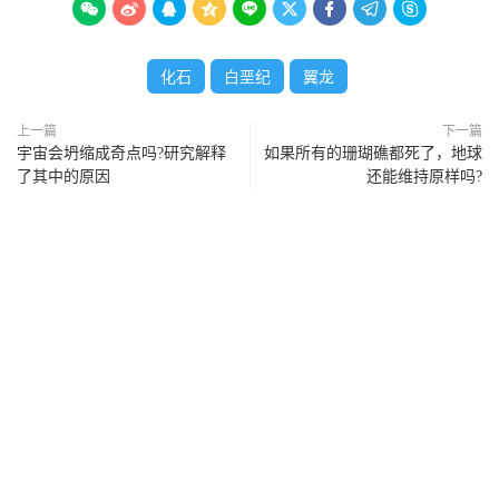









化石
白垩纪
翼龙
上一篇
下一篇
宇宙会坍缩成奇点吗?研究解释
如果所有的珊瑚礁都死了，地球
了其中的原因
还能维持原样吗?