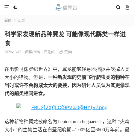




新闻
正文

科学家发现新品种翼龙 可能像现代鹬类一样进
食
赞(
)
2020-10-17
阅读(
509
)
评论(0)

0
在电影《侏罗纪世界》中，翼龙能够轻易地捕捉并吃掉人类
大小的猎物。但是，
一种新发现的史前飞行爬虫类的物种在
当时或许不会构成太大的要挟，因为研讨人员认为其更像现
代的鹬类相同进食。
这种新物种翼龙被命名为Leptostomia begaaensis，这种 "火鸡
大小 "的生物生活在白垩纪晚期--1.005亿至6600万年前。最