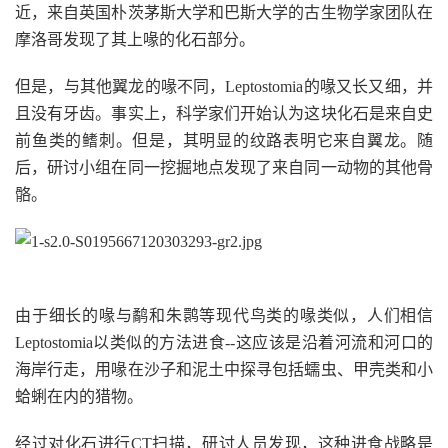
近，来自英国朴茨茅斯大学和巴斯大学的古生物学家团队在
摩洛哥发现了其上喙的化石部分。
但是，与其他翼龙的喙不同，Leptostomia的喙又长又细，并
且没有牙齿。事实上，科学家们开始认为这块化石是来自史
前鱼类的鳍刺。但是，其明显的纹路表明它来自翼龙。随
后，研讨小组在同一挖掘地点发现了来自同一动物的其他骨
骼。
由于细长的喙与鹬和朱鹮等现代鸟类的喙类似，人们相信
Leptostomia以类似的方法进食--这应该是沿着河流和河口的
海岸行走，用喙在沙子和泥土中探寻包括蠕虫、甲壳类和小
蛤蜊在内的猎物。
经过对化石进行CT扫描，研讨人员发现，这种进食战略是