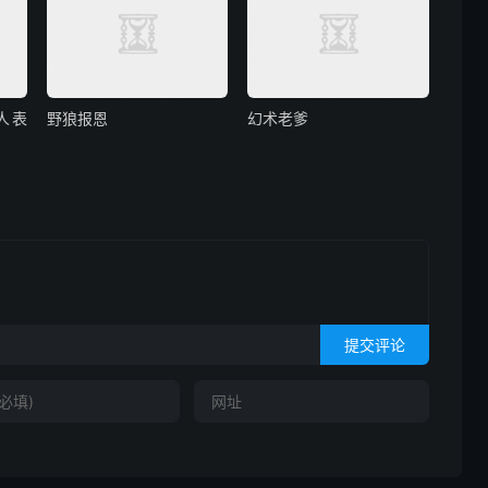
人表
野狼报恩
幻术老爹
提交评论