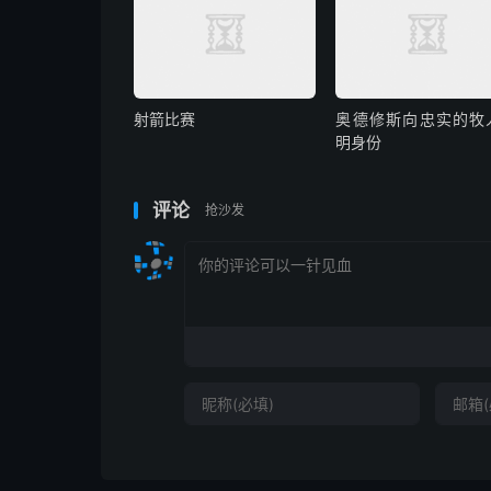
射箭比赛
奥德修斯向忠实的牧
明身份
评论
抢沙发