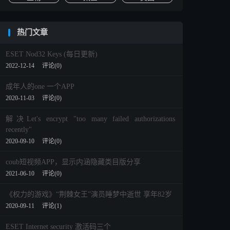
热门文章
ESET Nod32 Keys (每日更新)
2022-12-14
评论(0)
成年人的one 一个APP
2020-11-03
评论(0)
解决Let's encrypt "too many failed authorizations
recently"
2020-09-10
评论(0)
coub短视频APP，显示内涵隐藏类目版分享
2021-06-10
评论(0)
《权力的游戏》“荆棘女王”演员睡梦中逝世 享年82岁
2020-09-11
评论(1)
ESET Internet security 激活码三个