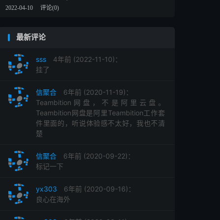
2022-04-10
评论(0)
最新评论
sss
4年前 (2022-11-10)：
挂了
信聚合
6年前 (2020-11-19)：
Teambition网盘，不是阿里云盘。
Teambition网盘是阿里Teambition工作套
件里面的，听说体验感不太好，我也不清
楚
信聚合
6年前 (2020-09-22)：
标记一下
yx303
6年前 (2020-09-16)：
良心在海外