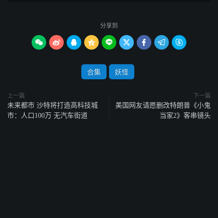
分享到









合集
妖怪
上一篇
下一篇
未来都市 沙特将打造高科技城
美国网友请愿删改特朗普《小鬼
市：人口100万 无汽车街道
当家2》客串镜头