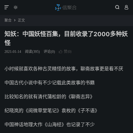




聚合
正文

知妖：中国妖怪百集，目前收录了2000多种妖
怪
赞(
)
2021-01-14
阅读(
395
)
评论(0)

0
小时候就喜欢各种古灵精怪的故事，聊斋故事更是看不厌
中国古代小说中有不少记载此类故事的书籍
比较知名的就有清代蒲松龄的《聊斋志异》
纪晓岚的《阅微草堂笔记》袁枚的《子不语》
中国神话地理大作《山海经》也记录了不少