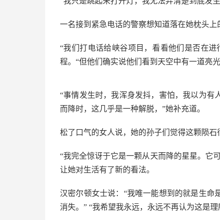
“我只是跳起来打开灯，我无法弄清楚到底发
一名接到紧急电话的警察想知道落在她枕头上
“我们打电话给峡谷项目，看​​看他们是否在
程。“但他们确实说他们看到天空中有一道亮
“事情发生时，我浑身发抖，害怕，我以为有
而降时，这几乎是一种解脱，”她补充道。
松了口气的女人说，她的孙子们觉得这颗陨石
“我完全惊讶于它是一颗从天而降的星星。它
让她对生活有了新的看法。
汉密尔顿女士说：“我唯一能想到的就是生命
消失。” “我希望我永远，永远不再认为这是理