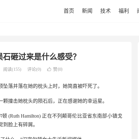
首页
新闻
技术
福利
陨石砸过来是什么感受？
赞(
)
阅读(
155
)
评论(0)

0
顶坠落并落在她的枕头上时，她简直被吓死了。
一颗撞击她枕头的陨石后，正在感谢她的幸运星。
 (Ruth Hamilton) 正在不列颠哥伦比亚省东南部小镇戈
觉到脸上有碎屑。