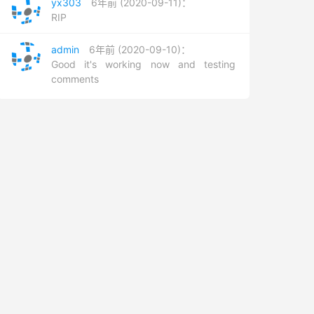
yx303
6年前 (2020-09-11)：
RIP
admin
6年前 (2020-09-10)：
Good it's working now and testing
comments