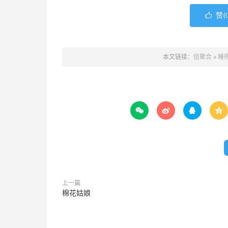
赞(

本文链接：
信聚合
»
睡




上一篇
棉花姑娘