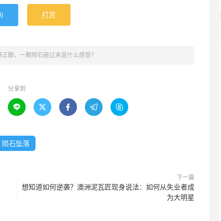
)
打赏
0
得正酣，一颗陨石砸过来是什么感受？
分享到





陨石坠落
下一篇
想知道如何逆袭？澳洲泥瓦匠现身说法：如何从失业者成
为大明星