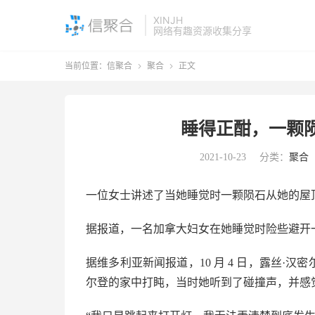
XINJH
网络有趣资源收集分享
当前位置：
信聚合
聚合
正文


睡得正酣，一颗
2021-10-23
分类：
聚合
一位女士讲述了当她睡觉时一颗陨石从她的屋
据报道，一名加拿大妇女在她睡觉时险些避开
据维多利亚新闻报道，10 月 4 日，露丝·汉密尔顿
尔登的家中打盹，当时她听到了碰撞声，并感