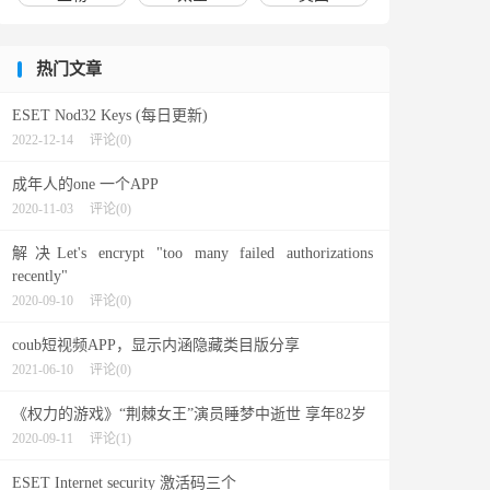
热门文章
ESET Nod32 Keys (每日更新)
2022-12-14
评论(0)
成年人的one 一个APP
2020-11-03
评论(0)
解决Let's encrypt "too many failed authorizations
recently"
2020-09-10
评论(0)
coub短视频APP，显示内涵隐藏类目版分享
2021-06-10
评论(0)
《权力的游戏》“荆棘女王”演员睡梦中逝世 享年82岁
2020-09-11
评论(1)
ESET Internet security 激活码三个