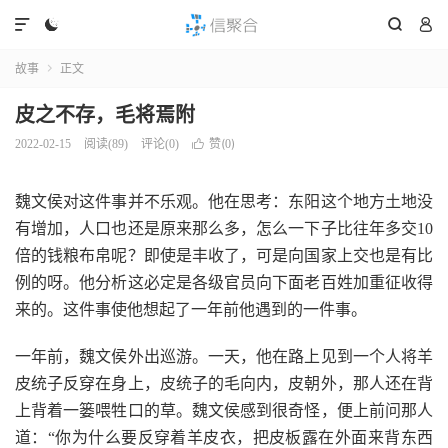




故事
正文

皮之不存，毛将焉附
赞(
)
2022-02-15
阅读(
89
)
评论(0)

0
魏文侯对这件事并不乐观。他在思考：东阳这个地方土地没
有增加，人口也还是原来那么多，怎么一下子比往年多交10
倍的钱粮布帛呢？即使是丰收了，可是向国家上交也是有比
例的呀。他分析这必定是各级官员向下面老百姓加重征收得
来的。这件事使他想起了一年前他遇到的一件事。
一年前，魏文侯外出巡游。一天，他在路上见到一个人将羊
皮统子反穿在身上，皮统子的毛向内，皮朝外，那人还在背
上背着一篓喂牲口的草。魏文侯感到很奇怪，便上前问那人
道：“你为什么要反穿着羊皮衣，把皮板露在外面来背东西