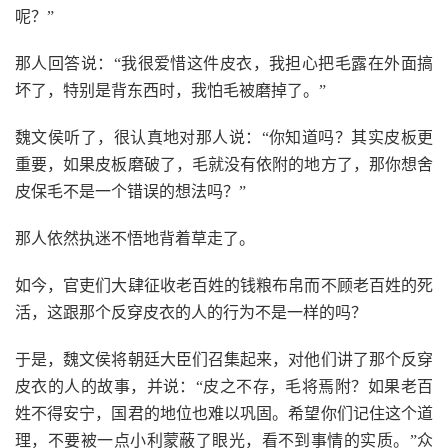
呢？”
那人回答说：“我很爱惜这件皮衣，我担心把毛露在外面搞
坏了，特别是背东西时，我怕毛被磨掉了。”
魏文侯听了，很认真地对那人说：“你知道吗？其实皮板更
重要，如果皮板磨破了，毛就没有依附的地方了，那你想舍
皮保毛不是一个错误的想法吗？”
那人依然执迷不悟地背着草走了。
如今，官吏们大肆征收老百姓的钱粮布帛而不顾老百姓的死
活，这跟那个反穿皮衣的人的行为不是一样的吗？
于是，魏文侯将朝廷大臣们召集起来，对他们讲了那个反穿
皮衣的人的故事，并说：“皮之不存，毛将焉附？如果老百
姓不得安宁，国君的地位也难以巩固。希望你们记住这个道
理，不要被一点小利蒙蔽了眼光，看不到事情的实质。”众