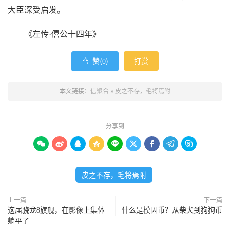
大臣深受启发。
——《左传·僖公十四年》
赞(
)
打赏

0
本文链接：
信聚合
»
皮之不存，毛将焉附
分享到









皮之不存，毛将焉附
上一篇
下一篇
这届骁龙8旗舰，在影像上集体
什么是模因币？从柴犬到狗狗币
躺平了