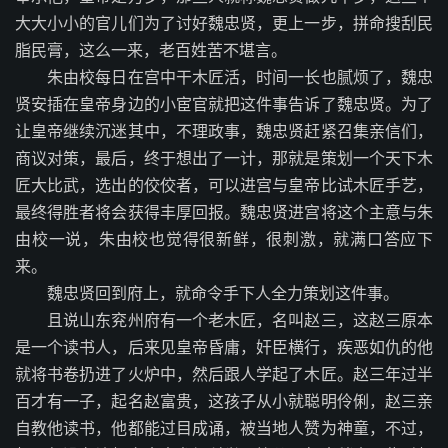
大大小小的官儿们为了讨好魏忠贤，更上一步，拼命搜刮民
脂民膏，这么一来，老百姓苦不堪言。
朱由校每日在宫中干木匠活，时间一长也腻烦了，魏忠
贤安插在皇帝身边的小宦官就把这件事告诉了魏忠贤。为了
让皇帝继续沉迷其中，不理政事，魏忠贤赶紧召集亲信们，
商议对策，最后，终于想出了一计，那就是策划一个天下木
匠大比武，选出的佼佼者，可以进宫与皇帝比试木匠手艺，
最终得胜者将会获得丰厚回报。魏忠贤进宫将这个主意与朱
由校一说，朱由校也觉得很新鲜，很刺激，就满口答应下
来。
魏忠贤回到府上，就命令手下人全力策划这件事。
且说山东兖州府有一个老木匠，名叫赵三，这赵三原本
是一个读书人，后来见皇帝昏庸，奸臣横行，疾恶如仇的他
就将书卷扔进了火炉中，然后跟人学起了木匠。赵三年过半
百才有一子，起名赵富贵，这孩子从小就聪明伶俐，赵三亲
自教他读书，他都能过目成诵，被当地人赞为神童，不过，