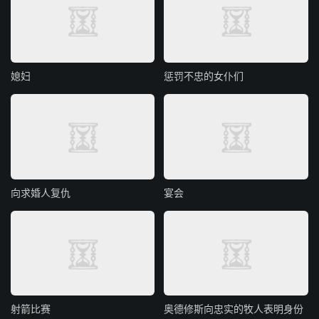
媳妇
惩罚不忠的女仆们
向求婚人复仇
宴会
射箭比赛
奥德修斯向忠实的牧人表明身份