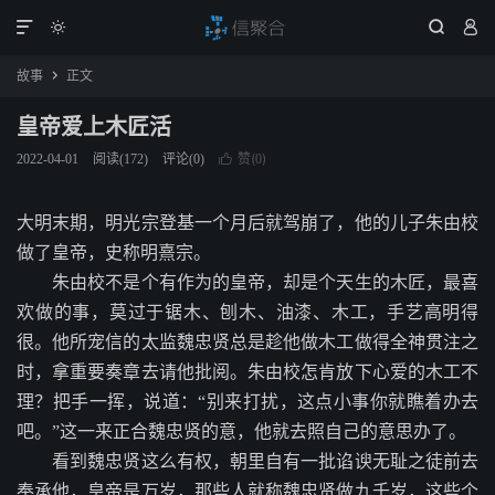




故事
正文

皇帝爱上木匠活
赞(
)
2022-04-01
阅读(
172
)
评论(0)

0
大明末期，明光宗登基一个月后就驾崩了，他的儿子朱由校
做了皇帝，史称明熹宗。
朱由校不是个有作为的皇帝，却是个天生的木匠，最喜
欢做的事，莫过于锯木、刨木、油漆、木工，手艺高明得
很。他所宠信的太监魏忠贤总是趁他做木工做得全神贯注之
时，拿重要奏章去请他批阅。朱由校怎肯放下心爱的木工不
理？把手一挥，说道：“别来打扰，这点小事你就瞧着办去
吧。”这一来正合魏忠贤的意，他就去照自己的意思办了。
看到魏忠贤这么有权，朝里自有一批谄谀无耻之徒前去
奉承他，皇帝是万岁，那些人就称魏忠贤做九千岁，这些个