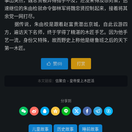
事出突然，魏忠贤被弄得措手不及，还没来得及想对策，迅
速继位的朱由检就命令御林军将魏忠贤控制起来，接着将其
余党一网打尽。
据传说，朱由校是跟着赵富贵潜出京城，自此云游四
方，遍访天下名师，终于学得了精湛的木匠手艺。因为他手
艺一流，身份又特殊，故而野史上称他是继鲁班之后的天下
第一木匠。
赞(
)
打赏

0
本文链接：
信聚合
»
皇帝爱上木匠活
分享到









儿童故事
历史故事
睡前故事