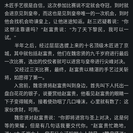
木匠手艺很是自信，这次参加比赛说不定就会夺冠，到时就
会进京见到皇帝，而这也是见到皇帝唯一的一次机会，到时
他会找机会劝谏皇上，让他迷途知返。赵三迟疑着说：“你
这想法靠谱吗？”赵富贵说：“为了天下黎民，我可以一
试。”
半年之后，经过层层选拔上来的十名顶级木匠进了京
城，其中就包括赵富贵，他们在魏忠贤的九千岁府进行最后
一次比赛，选出的佼佼者就可以进宫与皇帝进行尖峰对决。
又经过三天比赛，最终，赵富贵以精湛的手艺过关斩
将，如愿得了第一。
入宫前，魏忠贤将赵富贵叫到身边，首先叫下人托出一
盘白花花的银子，说要赏给赵富贵，他看见赵富贵的眼睛一
下子变得贼亮，接着使劲咽了几口唾沫，心里就有数了：这
家伙贪财，可用。
魏忠贤对赵富贵说：“你即将进宫与圣上对决，这是何
等的荣耀，但是有几句话我要交代你。”赵富贵忙跪地，