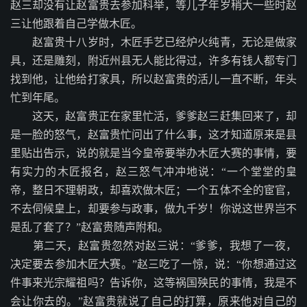
赵三却没有让赵富贵去参加科举，等儿子年岁稍大一些时赵
三让他跟着自己学做木匠。
赵富贵十八岁时，木匠手艺已经炉火纯青，无论是做家
具，还是雕刻，附近州县无人能比得过，许多有钱人都专门
找到他，让他给打家具，所以赵富贵的活儿一直不断，年头
忙到年尾。
这天，赵富贵正在家里忙活，爹爹赵三赶集回来了，却
是一脸的怒气，赵富贵忙问出了什么事，这才知道原来是县
里贴出告示，说的就是当今皇帝要举办木匠大赛的事情，要
有实力的木匠报名，赵三怒气冲冲地说：“一个堂堂的皇
帝，整日不理朝政，却喜欢做木匠；一个五体不全的宦官，
不去伺候皇上，却要参与政事，做九千岁！你说这世界岂不
是乱了套了？”赵富贵随声附和。
第二天，赵富贵忽然对赵三说：“爹爹，我想了一夜，
决定要去参加木匠大赛。”赵三吃了一惊，说：“你想通过这
件事来光宗耀祖吗？告诉你，这等祸国殃民的事情，我是不
会让你去的。”赵富贵就说了自己的打算，原来他对自己的