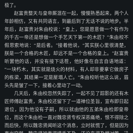
极了。
赵富贵整天与皇帝厮混在一起，慢慢熟悉起来，两个人
年龄相仿，又有共同语言，到最后到了无话不说的地步。半
年后，赵富贵对朱由校说：“皇上，您是愿意做一个有作为
的千古一帝还是想做一个手艺天下第一的木匠？”朱由校不
假思索地说：“是后者。”接着他说，“其实朕心里很清楚，
朕是一个合格的木匠，却远不是一个合格的皇上。”赵富贵
听罢他的话，并没有接下话茬，他好像在自言自语地道：
“一块朽木，其实就是烧火的材料，有人却非要拿它做房子
的栋梁，其结果一定是屋塌人亡。”朱由校听他这么说，眉
头先是皱了一下，接着心里动了一动。
几天后，朱由校忽然失踪了，一起不见了踪影的还有木
匠师傅赵富贵，朱由校还留下了一道禅位圣旨，宣布即日起
退位，因为他没有子嗣，所以就由他的五弟朱由检即皇帝
位，而这个朱由检一直对魏忠贤专权深恶痛绝，恨不得除之
而后快，所以魏忠贤闻听这个消息，立时就慌了，但是因为