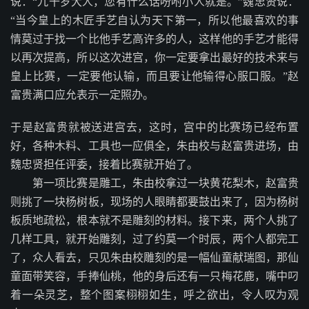
说：“九千岁大人，您有什么话吩咐小人就是。”魏忠贤说：
“当今皇上的木匠手艺自认为天下第一，所以他最喜欢的事
情莫过于找一个比他手艺高许多的人，这样他的手艺才能得
以再次提高，所以这次进宫，你一定要拿出最好的技术来与
皇上比赛，一定要他认输，而且要让他输得心服口服。”赵
富贵满口应允表示一定照办。
于是赵富贵就被送进宫去，这时，宫中的比赛场已经布置
好，各种木料、工具也一应俱全，朱由校与赵富贵进场，由
魏忠贤担任评委，接着比赛就开始了。
第一项比赛是雕工，朱由校拿过一块黄花梨木，赵富贵
则挑了一块杨树板，现场的人眼睛都要鼓出来了，因为杨树
板质地疏松，根本就不是雕刻的材料。接下来，两个人挑了
几样工具，就开始雕刻，过了约莫一个时辰，两个人都完工
了，众人看去，只见朱由校雕刻的是一幅仙童献瑞图，那仙
童面带笑容，手捧仙桃，他的身后还有一只梅花鹿，嘴中叼
着一朵灵芝，整个图案栩栩如生，呼之欲出，令人叹为观