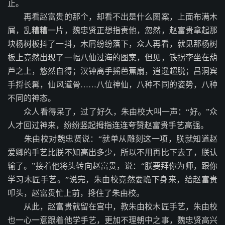
止。
再看赵富贵的那个，却看不出是什么图案，上面布满木
屑，乱糟糟一片，魏忠贤正想指责他，忽然，赵富贵拿起那
块杨树板抖了一抖，木屑纷纷落下，众人再看，就见那杨树
板上竟然出现了一幅八仙过海的图案，但见，铁拐李坐在葫
芦之上，悠然自得；汉钟离手摇芭蕉扇，逍遥超脱；吕洞宾
手捋长髯，仙风道骨……八位神仙，八种不同的姿势，八种
不同的神态。
众人看得呆了，过了好久，朱由校大叫一声：“好。”众
人才回过神来，纷纷竖起拇指连连夸赞赵富贵手艺高强。
朱由校对魏忠贤说：“就单从雕刻这一项，朕就知道赵
爱卿的手艺比朕不知高出多少，所以不用再比下去了，朕认
输了。”接着他将头转向赵富贵，说：“朕要拜你为师，跟你
学习木匠手艺。”说完，朱由校竟然要跪下身来，给赵富贵
叩头，赵富贵忙上前，搀住了朱由校。
从此，赵富贵就留在宫中，教朱由校木匠手艺，朱由校
也一心一意跟着他学手艺，更加不理朝中之事，魏忠贤高兴