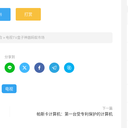
)
打赏
0
合
»
电视TV盒子神器蚂蚁市场
分享到





电视
下一篇
帕斯卡计算机：第一台受专利保护的计算机