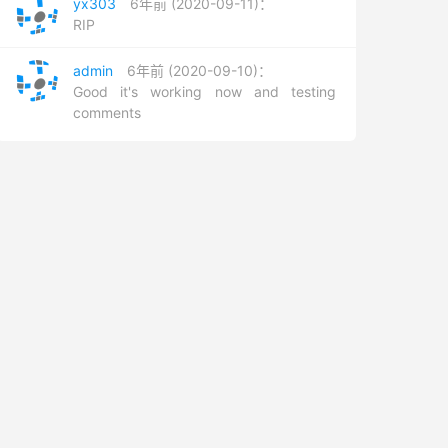
yx303
6年前 (2020-09-11)：
RIP
admin
6年前 (2020-09-10)：
Good it's working now and testing
comments