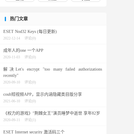
热门文章
ESET Nod32 Keys (每日更新)
2022-12-14
评论(0)
成年人的one 一个APP
2020-11-03
评论(0)
解决Let's encrypt "too many failed authorizations
recently"
2020-09-10
评论(0)
coub短视频APP，显示内涵隐藏类目版分享
2021-06-10
评论(0)
《权力的游戏》“荆棘女王”演员睡梦中逝世 享年82岁
2020-09-11
评论(1)
ESET Internet security 激活码三个