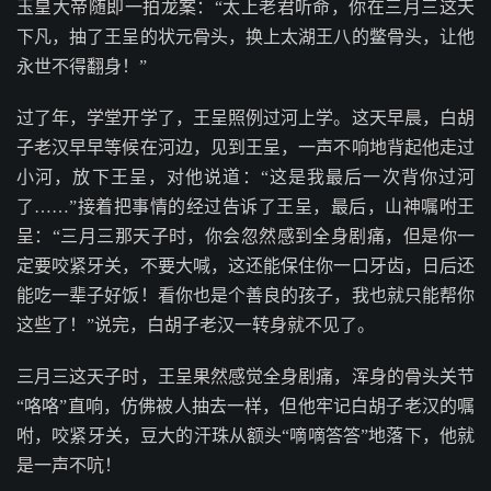
玉皇大帝随即一拍龙案：“太上老君听命，你在三月三这天
下凡，抽了王呈的状元骨头，换上太湖王八的鳖骨头，让他
永世不得翻身！”
过了年，学堂开学了，王呈照例过河上学。这天早晨，白胡
子老汉早早等候在河边，见到王呈，一声不响地背起他走过
小河，放下王呈，对他说道：“这是我最后一次背你过河
了……”接着把事情的经过告诉了王呈，最后，山神嘱咐王
呈：“三月三那天子时，你会忽然感到全身剧痛，但是你一
定要咬紧牙关，不要大喊，这还能保住你一口牙齿，日后还
能吃一辈子好饭！看你也是个善良的孩子，我也就只能帮你
这些了！”说完，白胡子老汉一转身就不见了。
三月三这天子时，王呈果然感觉全身剧痛，浑身的骨头关节
“咯咯”直响，仿佛被人抽去一样，但他牢记白胡子老汉的嘱
咐，咬紧牙关，豆大的汗珠从额头“嘀嘀答答”地落下，他就
是一声不吭！