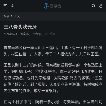




故事
正文

王八骨头状元牙
赞(
)
2021-09-23
阅读(
82
)
评论(0)

0
鲁东南地区有一座大山叫五莲山，山脚下有一个村子叫龙湾
头，村里住着一户人家，母子二人相依为命，儿子叫王呈。
王呈长到十二岁的时候，母亲把他送到邻村的一个私塾里上
学，娘叮嘱儿子：“你爹死得早，你一定好好用功读书，日
后取得功名，也好光宗耀祖，对得起你死去的爹爹。”王呈
记住了娘的话，到了私塾，认真听老先生讲课，按时完成老
先生布置的作业，成绩一直很好。
在两个村子中间，隔着一条小河，每天早晨，王呈走到河