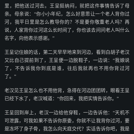
里，把他送过河去。王呈挺纳闷，就把这件事情告诉了母
亲。母亲说：“你小小年纪，怎么好意思让一个老人背你过
河，我平日里是怎么教导你的？不是要你敬重老人吗？再
说，人家背你过河这么长时间了，你也该去问问老人叫什么
名字，向他表示感谢。”
王呈记住娘的话，第二天早早地来到河边，看到白胡子老汉
又比自己提前到了，王呈便一边脱鞋子，一边说：“我娘说
了，不告诉我你到底是谁，往后我就再也不用你背过河
了。”
老汉见王呈怎么也不用他背，急得在河边团团转，眼看王呈
已经下水了，老汉喊道：“你回来，我把实情告诉你。”
王呈回到岸上，老汉一边给他穿鞋，一边告诉他：“天机不
可泄露，可我如果不告诉你原委，你就不让我背你过河，要
是冻坏了身子骨，我怎么向天庭交代？实话告诉你吧，我是