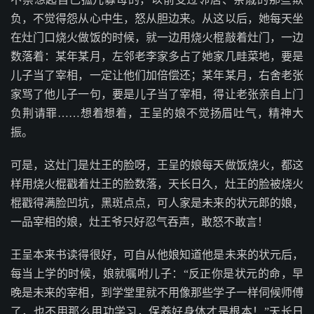
负，不觉得怨从心中生，怒从胆边来。从这以后，她每天坐
在灶门口烧火做饭的时候，就一边用烧火棍敲着灶门，一边
数落着：某年某月，左邻老李家多占了她家几畦菜地，要是
儿子当了宰相，一定让他们加倍偿还；某年某月，右舍老张
家骂了他儿子一句，要是儿子当了宰相，得让老张亲自上门
负荆请罪……想着想着，王呈的娘不觉扬眉吐气，精神大
振。
可是，这灶门是灶王的脸呀，王呈的娘每天做饭烧火，都这
样用烧火棍戳着灶王的脸数落，天长日久，灶王的脸被烧火
棍戳得满脸凹坑，黑斑点点，可人家是未来的状元郎的娘，
一品宰相的娘，灶王爷只好忍气吞声，敢怒不敢言！
王呈本来书读得很好，可自从他娘知道他是未来的状元后，
每当上学的时候，娘就嘱咐儿子：“反正你是状元的命，早
晚是未来的宰相，到学堂里就不用像那些学子一样伺候师傅
了，也不用那么用功学习，保养好身体才是根本！”天长日