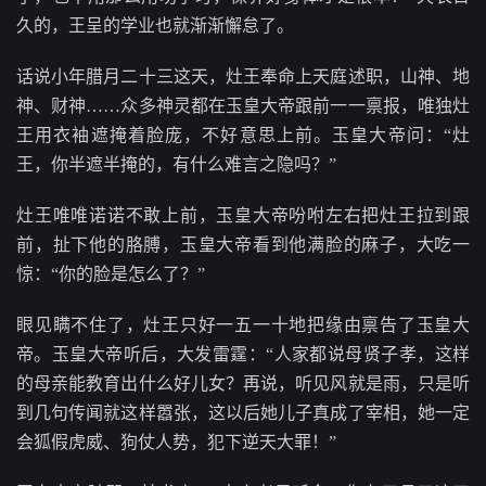
久的，王呈的学业也就渐渐懈怠了。
话说小年腊月二十三这天，灶王奉命上天庭述职，山神、地
神、财神……众多神灵都在玉皇大帝跟前一一禀报，唯独灶
王用衣袖遮掩着脸庞，不好意思上前。玉皇大帝问：“灶
王，你半遮半掩的，有什么难言之隐吗？”
灶王唯唯诺诺不敢上前，玉皇大帝吩咐左右把灶王拉到跟
前，扯下他的胳膊，玉皇大帝看到他满脸的麻子，大吃一
惊：“你的脸是怎么了？”
眼见瞒不住了，灶王只好一五一十地把缘由禀告了玉皇大
帝。玉皇大帝听后，大发雷霆：“人家都说母贤子孝，这样
的母亲能教育出什么好儿女？再说，听见风就是雨，只是听
到几句传闻就这样嚣张，这以后她儿子真成了宰相，她一定
会狐假虎威、狗仗人势，犯下逆天大罪！”