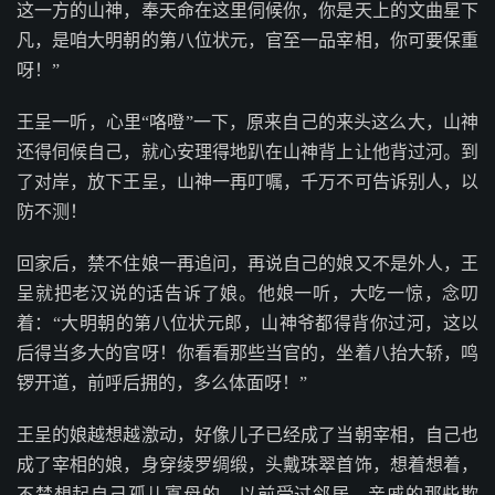
这一方的山神，奉天命在这里伺候你，你是天上的文曲星下
凡，是咱大明朝的第八位状元，官至一品宰相，你可要保重
呀！”
王呈一听，心里“咯噔”一下，原来自己的来头这么大，山神
还得伺候自己，就心安理得地趴在山神背上让他背过河。到
了对岸，放下王呈，山神一再叮嘱，千万不可告诉别人，以
防不测！
回家后，禁不住娘一再追问，再说自己的娘又不是外人，王
呈就把老汉说的话告诉了娘。他娘一听，大吃一惊，念叨
着：“大明朝的第八位状元郎，山神爷都得背你过河，这以
后得当多大的官呀！你看看那些当官的，坐着八抬大轿，鸣
锣开道，前呼后拥的，多么体面呀！”
王呈的娘越想越激动，好像儿子已经成了当朝宰相，自己也
成了宰相的娘，身穿绫罗绸缎，头戴珠翠首饰，想着想着，
不禁想起自己孤儿寡母的，以前受过邻居、亲戚的那些欺