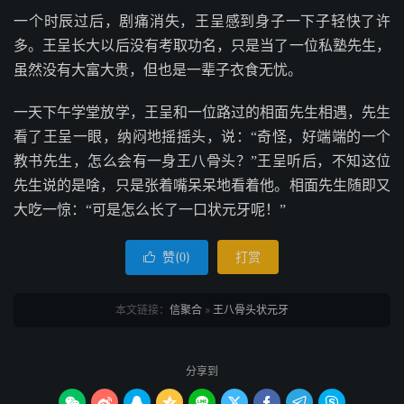
一个时辰过后，剧痛消失，王呈感到身子一下子轻快了许
多。王呈长大以后没有考取功名，只是当了一位私塾先生，
虽然没有大富大贵，但也是一辈子衣食无忧。
一天下午学堂放学，王呈和一位路过的相面先生相遇，先生
看了王呈一眼，纳闷地摇摇头，说：“奇怪，好端端的一个
教书先生，怎么会有一身王八骨头？”王呈听后，不知这位
先生说的是啥，只是张着嘴呆呆地看着他。相面先生随即又
大吃一惊：“可是怎么长了一口状元牙呢！”
赞(
)
打赏

0
本文链接：
信聚合
»
王八骨头状元牙
分享到








