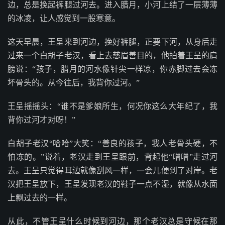
边，总是挽起裤腿过河去。进入腊月，小河上结了一层薄薄
的冰凌，让人感觉到一股寒意。
这天早晨，王呈来到河边，挽好裤腿，正要下河，从身后走
过来一个白胡子老汉，看上去慈眉善目的，他拍着王呈的肩
膀说：“孩子，腊月的河水像针尖一样凉，你赤脚过去会冻
坏骨头的。从今往后，我背你过河。”
王呈摇摇头：“谁不是爹娘所生，何况你这么大年纪了，我
背你过河才对呀！”
白胡子老汉“哈哈”大笑：“善良的孩子，我人老骨头硬，不
怕冻的。”说着，老汉走到王呈跟前，背起他“噌噌”走过河
去。王呈只觉得耳边就像刮风一样，一会儿便到了对岸。老
汉把王呈放下，王呈发现老汉的鞋子一点不湿，就像从水面
上飘过去的一样。
从此，不管王呈什么时候到河边，那个老汉总是守候在那