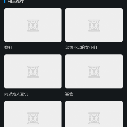
相关推荐
媳妇
惩罚不忠的女仆们
向求婚人复仇
宴会