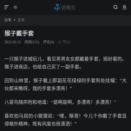




故事
正文

猴子戴手套
赞(
)
2022-02-12
阅读(
131
)
评论(0)

0
一只猴子进城玩儿，看见男男女女都戴着手套，挺好看的。
猴子进商店，也给自己买了一副手套。
回到山林里，猴子戴上那副花花绿绿的手套到处炫耀：“大
伙都来瞧呀，我的手套多漂亮！”
八哥鸟随声附和地道：“是啊是啊，多漂亮！多漂亮！”
喜欢拍马屁的小猩猩说：“嘿，猴哥！今儿个你戴了手套显
得格外精神，既有风度也很潇洒！”