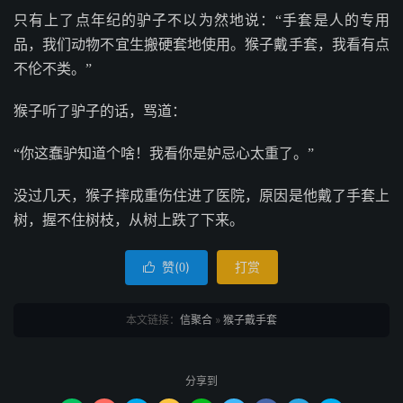
只有上了点年纪的驴子不以为然地说：“手套是人的专用
品，我们动物不宜生搬硬套地使用。猴子戴手套，我看有点
不伦不类。”
猴子听了驴子的话，骂道：
“你这蠢驴知道个啥！我看你是妒忌心太重了。”
没过几天，猴子摔成重伤住进了医院，原因是他戴了手套上
树，握不住树枝，从树上跌了下来。
赞(
)
打赏

0
本文链接：
信聚合
»
猴子戴手套
分享到