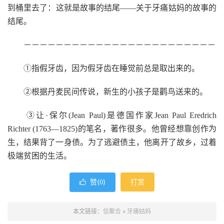
到桶里去了：这就是故事的结尾——关于牙痛姑妈的故事的
结尾。
－－－－－－－－－－－－－－－－－－－－－－－－
①指假牙齿，因为假牙齿在睡觉前总是取出来的。
②根据丹麦民间传说，新生的小孩子是鹳鸟送来的。
③让·保尔(Jean Paul)是德国作家Jean Paul Eredrich
Richter (1763—1825)的笔名，著作很多。他曾经想靠创作为
生，结果背了一身债。为了逃避债主，他离开了故乡，过着
极端贫困的生活。
赞(
)
打赏

0
本文链接：
信聚合
»
牙痛姑妈