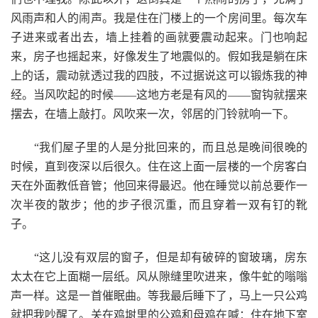
风雨声和人的闹声。我是住在门楼上的一个房间里。每次车
子进来或者出去，墙上挂着的画就要震动起来。门也响起
来，房子也摇起来，好像发生了地震似的。假如我是躺在床
上的话，震动就透过我的四肢，不过据说这可以锻炼我的神
经。当风吹起的时候——这地方老是有风的——窗钩就摆来
摆去，在墙上敲打。风吹来一次，邻居的门铃就响一下。
“我们屋子里的人是分批回来的，而且总是晚间很晚的
时候，直到夜深以后很久。住在这上面一层楼的一个房客白
天在外面教低音管；他回来得最迟。他在睡觉以前总要作一
次半夜的散步；他的步子很沉重，而且穿着一双有钉的靴
子。
“这儿没有双层的窗子，但是却有破碎的窗玻璃，房东
太太在它上面糊一层纸。风从隙缝里吹进来，像牛虻的嗡嗡
声一样。这是一首催眠曲。等我最后睡下了，马上一只公鸡
就把我吵醒了。关在鸡埘里的公鸡和母鸡在喊：住在地下室