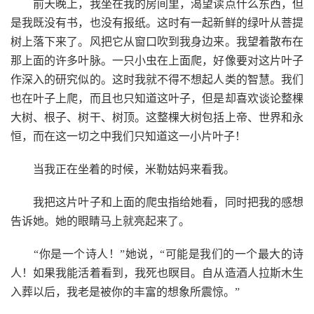
前天晚上，我坐在我的房间里，渴望读点什么东西，但
是我既没有书，也没有报纸。这时有一起新鲜的绿叶从菩提
树上落下来了。风把它从窗口吹到我身边来。我望着散布在
那上面的许多叶脉。一只小虫在上面爬，好像要对这片叶子
作深入的研究似的。这时我就不得不想起人类的智慧。我们
也在叶子上爬，而且也只知道这叶子，但是却喜欢谈论整棵
大树、根子、树干、树顶。这整棵大树包括上帝、世界和永
恒，而在这一切之中我们只知道这一小片叶子！
当我正在坐着的时候，米勒姑妈来看我。
我把这片叶子和上面的爬虫指给她看，同时把我的感想
告诉她。她的眼睛马上就亮起来了。
“你是一个诗人！”她说，“可能是我们的一个最大的诗
人！如果我能活着看到，我死也瞑目。自从造酒人拉斯木生
入葬以后，我老是被你的丰富的想象所震惊。”