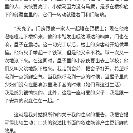
里的人，天快要亮了。小矮马因为没有马厩，是系在楼梯底
下的储藏室里的。它们一转动就碰着门和门玻璃。
“天亮了。门房跟他一家人一起睡在顶楼上；现在他咯
噔咯噔走下楼梯来。他的木鞋发出呱达呱达的响声，门也在
响，屋子在震动。这一切完了以后，楼上的房客就开始做早
操。他每只手举起一个铁球，但是他又拿不稳。球一次又一
次地滚下来。在这同时，屋子里的小家伙要出去上学校；他
们又叫又跳地跑下楼来。我走到窗前，把窗子打开，希望呼
吸到一点新鲜空气。当我能呼吸到一点的时候，当屋子里的
少妇们没有在肥皂泡里洗手套的时候（她们靠这过生活），
我是感到很愉快的。此外，这是一座可爱的房子，我是跟一
个安静的家庭住在一起。”
这就是我对姑妈所作的关于我的住房的报告。我把它描
写得比较生动；口头的叙述比书面的叙述能够产生更新鲜的
效果。