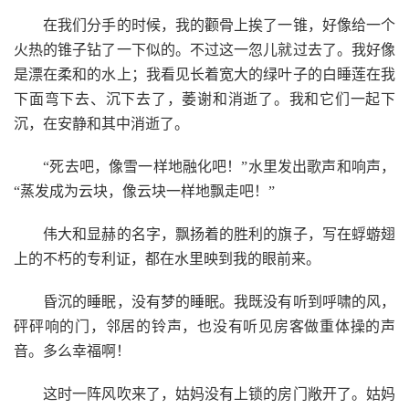
在我们分手的时候，我的颧骨上挨了一锥，好像给一个
火热的锥子钻了一下似的。不过这一忽儿就过去了。我好像
是漂在柔和的水上；我看见长着宽大的绿叶子的白睡莲在我
下面弯下去、沉下去了，萎谢和消逝了。我和它们一起下
沉，在安静和其中消逝了。
“死去吧，像雪一样地融化吧！”水里发出歌声和响声，
“蒸发成为云块，像云块一样地飘走吧！”
伟大和显赫的名字，飘扬着的胜利的旗子，写在蜉蝣翅
上的不朽的专利证，都在水里映到我的眼前来。
昏沉的睡眠，没有梦的睡眠。我既没有听到呼啸的风，
砰砰响的门，邻居的铃声，也没有听见房客做重体操的声
音。多么幸福啊！
这时一阵风吹来了，姑妈没有上锁的房门敞开了。姑妈