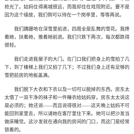
抢光了。姑妈住得离城很远，而我却住在戏院附近。要不是
因为这个缘故，我们倒可以待在一个岗亭里，等等再说。
我们蹒跚地在深雪里前进，四周全是乱舞的雪花。我搀
着她，扶着她，推着她前进。我们只跌下两次，每次都跌得
很轻。
我们走进我屋子的大门。在门口我们把身上的雪拍了几
下，到了楼梯上我们又拍了几下；不过我们身上还有足够的
雪把前房的地板盖满。
我们脱下大衣和下衣以及一切可以脱掉的东西。房东太
太借了一双干净的袜子和一件睡衣给姑妈穿。房东太太说这
是必须的；她还说——而且说得很对——这天晚上姑妈不可
能回到家里去，所以请她在客厅里住下来。她可以把沙发当
做床睡觉。这沙发就在通向我的房间的门口，而这门是经常
锁着的。