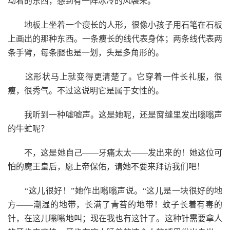
动着的东西，感到有一阵冰冷的风袭来。
地板上坐着一个瘦长的人形，很像小孩子用石笔在石板
上画出的那种东西。一条瘦长的线代表身体；两条线代表两
条手臂，每条腿也是一划，头是多角形的。
这形状马上就变得更清楚了。它穿着一件长礼服，很
瘦，很秀气。不过这说明它是属于女性的。
我听到一种嘘嘘声。这是她呢，还是窗缝里发出嗡嗡声
的牛虻呢？
不，这是她自己——牙痛太太——发出来的！她这位可
怕的魔王皇后，愿上帝保佑，请她不要来拜访我们吧！
“这儿很好！”她作出嗡嗡声说。“这儿是一块很好的地
方——潮湿的地带，长满了青苔的地带！蚊子长着有毒的
针，在这儿嗡嗡地叫；现在我也有这针了。这种针需要拿人