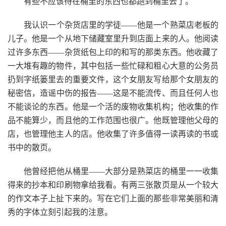
有些不应该待在桶里的东西也都跑到桶里去了。
我认识一个杂货店里的学徒——他是一个熟菜店老板的
儿子。他是一个从地下储藏室里升到店面上来的人。他阅读
过许多东西——杂货纸包上印的和写的那类东西。他收藏了
一大堆有趣的物件，其中包括一些忙碌和粗心大意的公务员
扔到字纸篓里去的重要文件，这个女朋友写给那个女朋友的
秘密信，造谣中伤的报告——这是不能流传、而且任何人也
不能谈论的东西。他是一个活的废物收集机构；他收集的作
品不能算少，而且他的工作范围也很广。他既管理他父母的
店，也管理他主人的店。他收集了许多值得一读再读的书或
书中的散页。
他曾经把他从桶里——大部分是熟菜店的桶里一一收集
得来的抄本和印刷物拿给我看。有两三张散页是从一个较大
的作文本子上扯下来的。写在它们上面的那些非常美丽和清
秀的字体立刻引起我的注意。