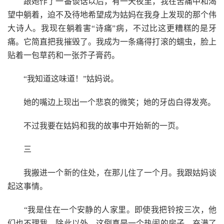
跟她作了一番谈话以后，有一天夜里，我在苦痛中和渴
望中躺着，迫不及待地希望成为姑妈在我身上发现的那个伟
大诗人。我现在躺着害“诗痛”病，不过比这更糟糕的是牙
痛。它简直把我摧毁了。我成为一条痛得打滚的蠕虫，脸上
贴着一包草药和一张芥子膏药。
“我知道这味道！”姑妈说。
她的嘴边上现出一个悲哀的微笑；她的牙齿白得发亮。
不过我要在姑妈和我的故事中开始新的一页。
三
我搬进一个新的住处，在那儿住了一个月。我跟姑妈谈
起这事情。
“我是住在一个安静的人家里。即使我把铃按三次，他
们也不理我。除此以外，这倒真是一个热闹的房子，充满了