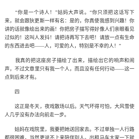
“你是一个诗人！”姑妈大声说。“你只须把这话写下
来，就会跟狄更斯一样有名：是的，你真使我感到兴趣！你
讲的话就像绘出来的画！你把房子描写得好像人们亲眼看见
过似的！这叫人发抖！请把诗再写下去吧！请放一点有生命
的东西进去吧——人，可爱的人，特别是不幸的人！”
我真的把这座房子描绘了出来，描绘出它的响声和闹
声，不过文章里只有我一个人，而且没有任何行动——这一
点到后来才有。
四
这正是冬天，夜戏散场以后。天气坏得可怕，大风雪使
人几乎没有办法向前走一步。
姑妈在戏院里，我要把她送回家去。不过单独一人行路
都很困难，当然更说不上来陪伴别人。出租马车大家一下就