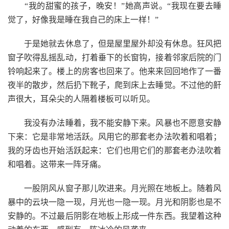
“我的甜蜜的孩子，晚安！”她高声说。“我现在要去睡
觉了，好像我是睡在我自己的床上一样！”
于是她就去休息了，但是屋里屋外却没有休息。狂风把
窗子吹得乱摇乱动，打着垂下的长窗钩，接着邻家后院的门
铃响起来了。楼上的房客也回来了。他来来回回地作了一番
夜半的散步，然后扔下靴子，爬到床上去睡觉。不过他的鼾
声很大，耳朵尖的人隔着楼板可以听见。
我没有办法睡着，我不能安静下来。风暴也不愿意安静
下来：它是非常地活跃。风用它的那套老办法吹着和唱着；
我的牙齿也开始活跃起来：它们也用它们的那套老办法吹着
和唱着。这带来一阵牙痛。
一股阴风从窗子那儿吹进来。月光照在地板上。随着风
暴中的云块一隐一现，月光也一隐一现。月光和阴影也是不
安静的。不过最后阴影在地板上形成一件东西。我望着这种