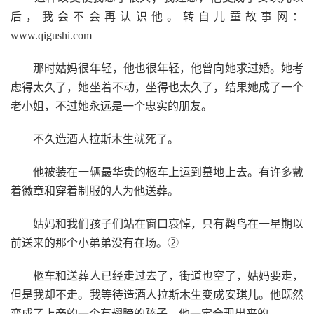
后，我会不会再认识他。转自儿童故事网：
www.qigushi.com
那时姑妈很年轻，他也很年轻，他曾向她求过婚。她考
虑得太久了，她坐着不动，坐得也太久了，结果她成了一个
老小姐，不过她永远是一个忠实的朋友。
不久造酒人拉斯木生就死了。
他被装在一辆最华贵的柩车上运到墓地上去。有许多戴
着徽章和穿着制服的人为他送葬。
姑妈和我们孩子们站在窗口哀悼，只有鹳鸟在一星期以
前送来的那个小弟弟没有在场。②
柩车和送葬人已经走过去了，街道也空了，姑妈要走，
但是我却不走。我等待造酒人拉斯木生变成安琪儿。他既然
变成了上帝的一个有翅膀的孩子，他一定会现出来的。