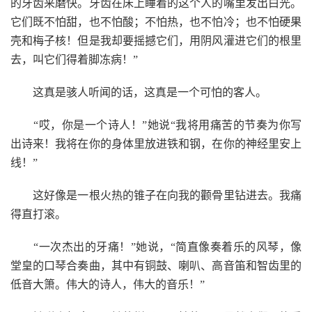
的牙齿来磨快。牙齿在床上睡着的这个人的嘴里发出白光。
它们既不怕甜，也不怕酸；不怕热，也不怕冷；也不怕硬果
壳和梅子核！但是我却要摇撼它们，用阴风灌进它们的根里
去，叫它们得着脚冻病！”
这真是骇人听闻的话，这真是一个可怕的客人。
“哎，你是一个诗人！”她说“我将用痛苦的节奏为你写
出诗来！我将在你的身体里放进铁和钢，在你的神经里安上
线！”
这好像是一根火热的锥子在向我的颧骨里钻进去。我痛
得直打滚。
“一次杰出的牙痛！”她说，“简直像奏着乐的风琴，像
堂皇的口琴合奏曲，其中有铜鼓、喇叭、高音笛和智齿里的
低音大箫。伟大的诗人，伟大的音乐！”