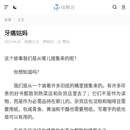




故事
正文

牙痛姑妈
赞(
)
2022-04-26
阅读(
112
)
评论(0)

0
这个故事我们是从哪儿搜集来的呢？
你想知道吗？
我们是从一个装着许多旧纸的桶里搜集来的。有许多珍
贵的好书都跑到熟菜店和杂货店里去了；它们不是作为读
物，而是作为必需品待在那儿的。杂货店包淀粉和咖啡豆需
要用纸，包咸青鱼、黄油和干酪也需要用纸。写着字的纸也
是可以有用的。