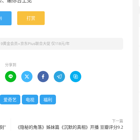
2、瑜你台上见
)
打赏
0
9黄金会员+京东Plus联合大促 仅118元/年
分享到





爱奇艺
电视
福利
下一篇
刻”
《隐秘的角落》姊妹篇《沉默的真相》开播 豆瓣评分9.2