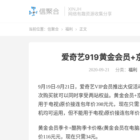
XINJH
网络有趣资源收集分享
当前位置：
信聚合
福利
正文


爱奇艺919黄金会员+京
2020-09-21
分类：
福利
9月19日-9月21日，爱奇艺VIP会员推出
次购买就可以同时享受两站权益。黄金会员+京
用于电视)原价接连包年价398元元，现在只需
机均可运用，但不能用于电视)原价接连包年价3
黄金会员季卡+酷狗季卡价格(黄金会员在电
价116元元，现在只需34元。