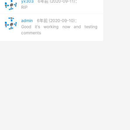
yx303
6年前 (2020-09-11)：
RIP
admin
6年前 (2020-09-10)：
Good it's working now and testing
comments