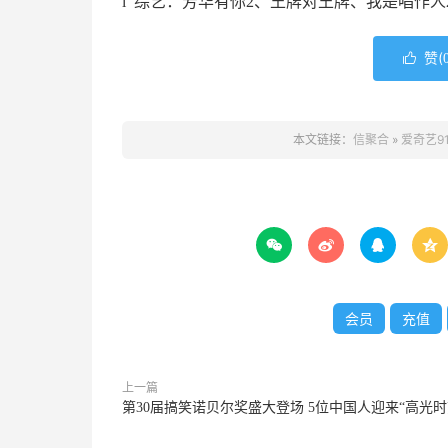
l 综艺：芳华有你2、王牌对王牌、我是唱作人
赞(

本文链接：
信聚合
»
爱奇艺91




会员
充值
上一篇
第30届搞笑诺贝尔奖盛大登场 5位中国人迎来“高光时