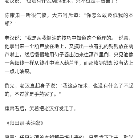
老汉说："也没有什么别的技术，只不过是手熟罢了！"
陈康肃一听很气愤，大声呵斥道："你怎么敢贬低我的本
领？"
老汉说："我是从我倒油的技巧中知道这个道理的。"说罢，
他拿出来一个葫芦放在地上，又摸出一枚有孔的铜钱放在葫
芦嘴上，然后慢慢地用勺子舀出油来往葫芦里倒，只见油像
一条细线一样从钱孔中流入葫芦里，而那枚铜钱却没有沾上
一点儿油痕。
倒完，老汉直起身子说："我这点技术，也没有什么了不起
的，不过就是手熟罢了。"
康肃看后，笑着把老汉打发走了。
《归田录·卖油翁》
寓意：任何过硬的本领都是练出来的。只要肯下功夫，勤学