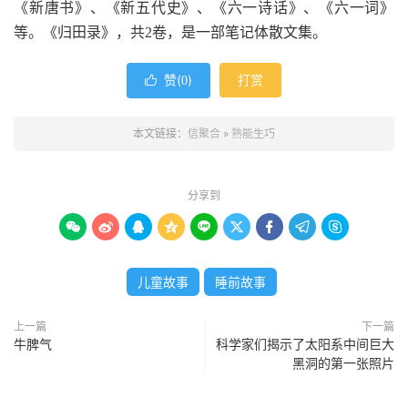
《新唐书》、《新五代史》、《六一诗话》、《六一词》
等。《归田录》，共2卷，是一部笔记体散文集。
赞(
)
打赏

0
本文链接：
信聚合
»
熟能生巧
分享到









儿童故事
睡前故事
上一篇
下一篇
牛脾气
科学家们揭示了太阳系中间巨大
黑洞的第一张照片