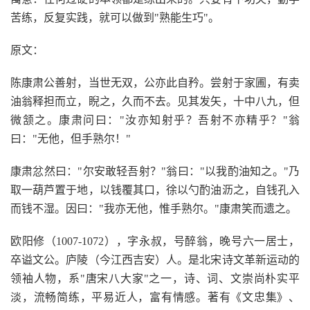
苦练，反复实践，就可以做到"熟能生巧"。
原文：
陈康肃公善射，当世无双，公亦此自矜。尝射于家圃，有卖
油翁释担而立，睨之，久而不去。见其发矢，十中八九，但
微颔之。康肃问曰："汝亦知射乎？吾射不亦精乎？"翁
曰："无他，但手熟尔！"
康肃忿然曰："尔安敢轻吾射？"翁曰："以我酌油知之。"乃
取一葫芦置于地，以钱覆其口，徐以勺酌油沥之，自钱孔入
而钱不湿。因曰："我亦无他，惟手熟尔。"康肃笑而遗之。
欧阳修（1007-1072），字永叔，号醉翁，晚号六一居士，
卒谥文公。庐陵（今江西吉安）人。是北宋诗文革新运动的
领袖人物，系"唐宋八大家"之一，诗、词、文崇尚朴实平
淡，流畅简练，平易近人，富有情感。著有《文忠集》、