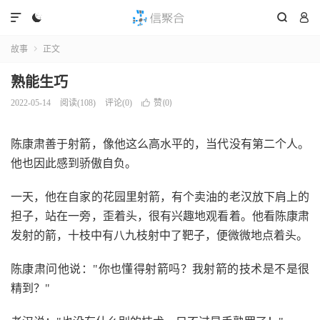




故事
正文

熟能生巧
赞(
)
2022-05-14
阅读(
108
)
评论(0)

0
陈康肃善于射箭，像他这么高水平的，当代没有第二个人。
他也因此感到骄傲自负。
一天，他在自家的花园里射箭，有个卖油的老汉放下肩上的
担子，站在一旁，歪着头，很有兴趣地观看着。他看陈康肃
发射的箭，十枝中有八九枝射中了靶子，便微微地点着头。
陈康肃问他说："你也懂得射箭吗？我射箭的技术是不是很
精到？"