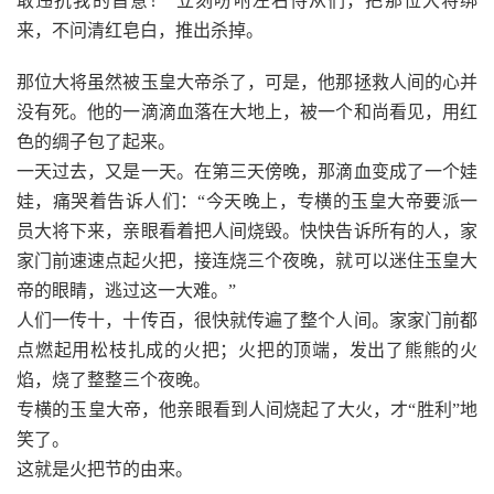
敢违抗我的旨意！”立刻吩咐左右侍从们，把那位大将绑
来，不问清红皂白，推出杀掉。
那位大将虽然被玉皇大帝杀了，可是，他那拯救人间的心并
没有死。他的一滴滴血落在大地上，被一个和尚看见，用红
色的绸子包了起来。
一天过去，又是一天。在第三天傍晚，那滴血变成了一个娃
娃，痛哭着告诉人们：“今天晚上，专横的玉皇大帝要派一
员大将下来，亲眼看着把人间烧毁。快快告诉所有的人，家
家门前速速点起火把，接连烧三个夜晚，就可以迷住玉皇大
帝的眼睛，逃过这一大难。”
人们一传十，十传百，很快就传遍了整个人间。家家门前都
点燃起用松枝扎成的火把；火把的顶端，发出了熊熊的火
焰，烧了整整三个夜晚。
专横的玉皇大帝，他亲眼看到人间烧起了大火，才“胜利”地
笑了。
这就是火把节的由来。