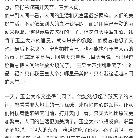
意，只得急速离开天宫，直奔人间。
他来到人间一看，人间的生活和天宫里截然两样。人们的美
好生活，不是依靠别人的血汗获得的，而是用自己辛勤的劳
动来换取，他很羡慕过这样的日子。但这位大将军知道，违
背了玉皇大帝的旨意，就有杀头的危险。他反复地想了又
想，最后下定决心，宁肯牺牲自己，也不能执行玉皇大帝的
旨意。他拿定主意后，回到天宫禀明玉皇大帝说：“已经遵
照旨意把人间统统放火烧光了。”玉皇大帝胜利地笑了：“谁
最幸福？只有我玉皇大帝；哪里最美好？只有我这超越人间
的天堂。”
一天，玉皇大帝又坐得气闷了。他忽然想起了毁灭了的人
间，想看看那大地上的一片瓦砾，来解除内心的烦闷。仆从
们搀扶着他来到天门前，打开天门一看，只见大地比原先更
加繁荣，人们的生活更加美满了。玉皇大帝气得发疯。嘴里
喃喃地说：“胆大的东西，难道你吃了熊心，吞了豹胆，竟