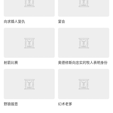
向求婚人复仇
宴会
射箭比赛
奥德修斯向忠实的牧人表明身份
野狼报恩
幻术老爹