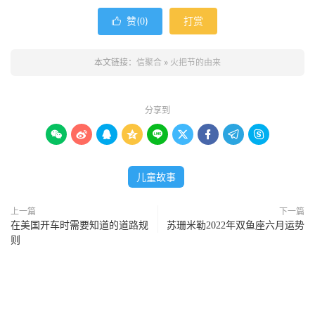
赞(
)
打赏

0
本文链接：
信聚合
»
火把节的由来
分享到









儿童故事
上一篇
下一篇
在美国开车时需要知道的道路规
苏珊米勒2022年双鱼座六月运势
则