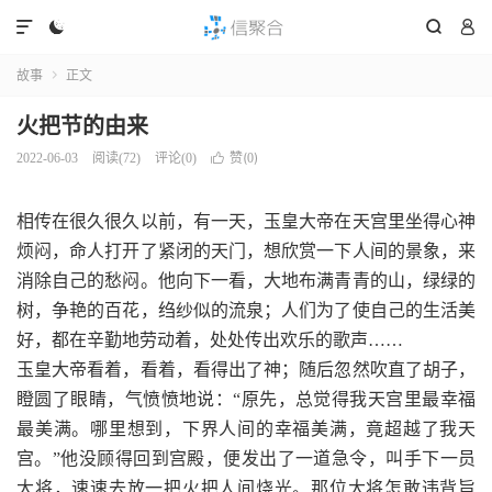




故事
正文

火把节的由来
赞(
)
2022-06-03
阅读(
72
)
评论(0)

0
相传在很久很久以前，有一天，玉皇大帝在天宫里坐得心神
烦闷，命人打开了紧闭的天门，想欣赏一下人间的景象，来
消除自己的愁闷。他向下一看，大地布满青青的山，绿绿的
树，争艳的百花，绉纱似的流泉；人们为了使自己的生活美
好，都在辛勤地劳动着，处处传出欢乐的歌声……
玉皇大帝看着，看着，看得出了神；随后忽然吹直了胡子，
瞪圆了眼睛，气愤愤地说：“原先，总觉得我天宫里最幸福
最美满。哪里想到，下界人间的幸福美满，竟超越了我天
宫。”他没顾得回到宫殿，便发出了一道急令，叫手下一员
大将，速速去放一把火把人间烧光。那位大将怎敢违背旨