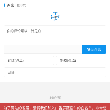
评论
抢沙发
提交评论
360导航
© 2026
信聚合
网站地图
为了网站的发展，请将我们加入广告屏蔽插件的白名单，非常感