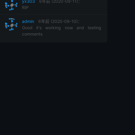
yx303
6年前 (2020-09-11)：
RIP
admin
6年前 (2020-09-10)：
Good it's working now and testing
comments