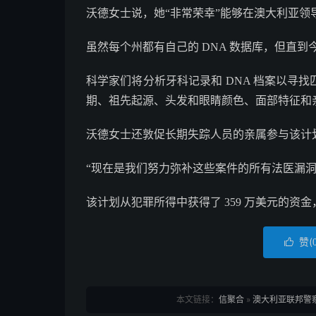
沃德女士说，她“非常荣幸”能够在澳大利亚领
虽然每个州都有自己的 DNA 数据库，但直
科学家们将分析牙科记录和 DNA 档案以寻
期、祖先起源、头发和眼睛颜色、面部特征和
沃德女士还敦促长期失踪人员的亲属参与该计
“现在是我们努力弥补这些案件的所有法医漏洞
该计划从犯罪所得中获得了 359 万美元的资金，
赞(

本文链接：
信聚合
»
澳大利亚联邦警察