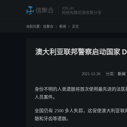
XINJH
网络有趣资源收集分享
当前位置：
信聚合
新闻
正文


澳大利亚联邦警察启动国家 D
2021-12-26
分类：
新闻
身份不明的人类遗骸将首次使用最先进的法医
人员案件。
全国仍有 2500 多人失踪，这促使澳大利亚
骼和牙齿等遗骸。