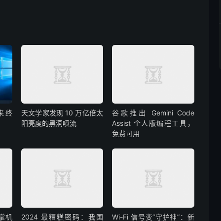
迎来终
天文学家发现 10 万亿倍太
谷歌推出 Gemini Code
阳亮度的黑洞喷流
Assist 个人版编程工具，
免费可用
戏掌机
2024 最糟糕密码：我国
Wi-Fi 信号变“守护神”：新