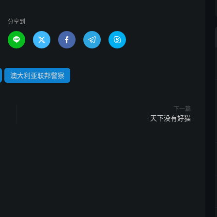
分享到





澳大利亚联邦警察
下一篇
天下没有好猫