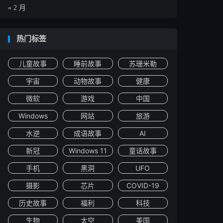
« 2 月
热门标签
儿童故事
睡前故事
苏珊米勒
宇宙
动物故事
健康
微软
游戏
中国
Windows
网站
旅游
水逆
成语故事
AI
新冠
Windows 11
童话故事
手机
黑洞
UFO
摄影
芯片
COVID-19
历史故事
福利
科技
生物
太空
美国