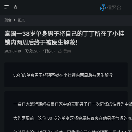


聚合
正文

泰国一38岁单身男子将自己的丁丁所在了小挂
锁内两周后终于被医生解救！
赞(
)
2021-07-19
阅读(
296
)
评论(0)

0
38岁的单身男子将阴茎锁在小挂锁内两周后被医生解救
一名在大流行期间被困在家中的无聊男子在一次奇怪的性行为中被
大约两周前，这位 38 岁的单身汉将金属装置夹在他男子气概的