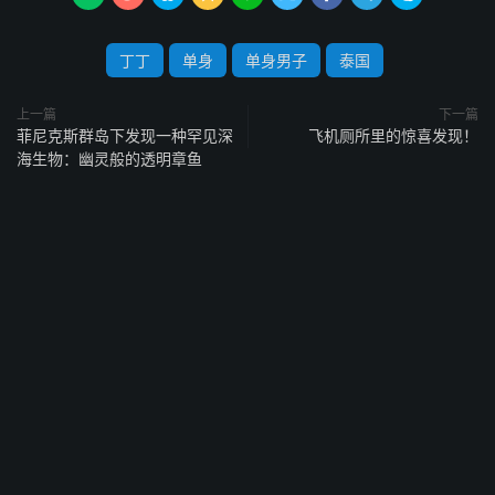
丁丁
单身
单身男子
泰国
上一篇
下一篇
菲尼克斯群岛下发现一种罕见深
飞机厕所里的惊喜发现！
海生物：幽灵般的透明章鱼