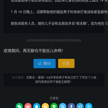
他试图去除小锁但没有成功，因此将它留在他的阴茎上超过 14 
7 月 16 日晚上，试图帮助他的尴尬男子的母亲打电话给紧急服
她告诉医务人员，她的儿子没有女朋友并且“很无聊”，因为他在 Cov
yyiyiqyiqiyiqinyiqingyiqinyiqiyiqyiy
疫情期间，再无聊也不能玩儿命啊！
赞(
)
打赏

0
本文链接：
信聚合
»
泰国一38岁单身男子将自己的丁丁所在了小挂
锁内两周后终于被医生解救！
分享到








