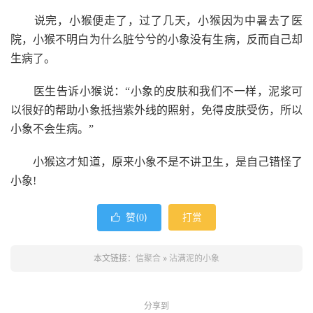
说完，小猴便走了，过了几天，小猴因为中暑去了医
院，小猴不明白为什么脏兮兮的小象没有生病，反而自己却
生病了。
医生告诉小猴说：“小象的皮肤和我们不一样，泥浆可
以很好的帮助小象抵挡紫外线的照射，免得皮肤受伤，所以
小象不会生病。”
小猴这才知道，原来小象不是不讲卫生，是自己错怪了
小象!
赞(
)
打赏

0
本文链接：
信聚合
»
沾满泥的小象
分享到