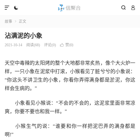




故事
正文

沾满泥的小象
赞(
)
2021-10-14
阅读(
68
)
评论(0)

0
天空中毒辣的太阳烤的整个大地都非常炙热，像个大火炉一
样，一只小象在泥浆中打滚，小猴看见了脏兮兮的小象说：
“你这头不讲卫生的小象，你看你弄得满身都是淤泥，你这
样会生病的。”
小象看见小猴说：“不会的不会的，这泥浆里面非常凉
爽，你要不要也和我一样。”
小猴生气的说：“谁要和你一样把泥巴弄的满身都是
啊!”