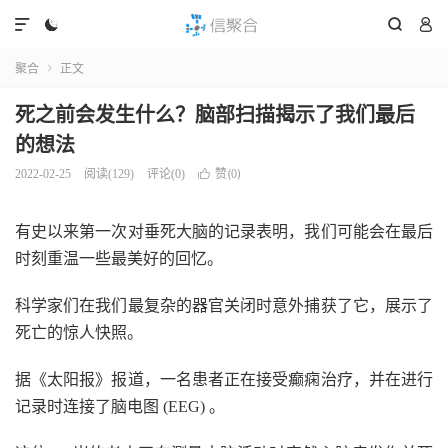




聚合
正文

死之前会发生什么？脑部扫描揭示了我们最后
的想法
赞(
)
2022-02-25
阅读(
129
)
评论(0)

0
有史以来第一次对垂死大脑的记录表明，我们可能会在最后
时刻重温一些最美好的回忆。
科学家们在我们最复杂的器官关闭时意外捕获了它，展示了
死亡的惊人快照。
据《太阳报》报道，一名患者正在接受癫痫治疗，并在进行
记录时连接了脑电图 (EEG) 。