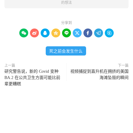
的想法
分享到









死之前会发生什么
上一篇
下一篇
研究警告说，新的 Covid 变种
视频捕捉到直升机在拥挤的美国
BA.2 在公共卫生方面可能比前
海滩坠毁的瞬间
辈更糟糕