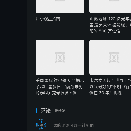
四季观星指南
距离地球 120 亿光
宙最亮天体被发现：
阳的 500 万亿倍
美国国家航空航天局揭示
卡尔文照片：世界上“
了超巨星参宿四“前所未见”
以来最好的”不明飞行
的泰坦尼克号喷发图像
像在 30 年后揭晓
评论
抢沙发