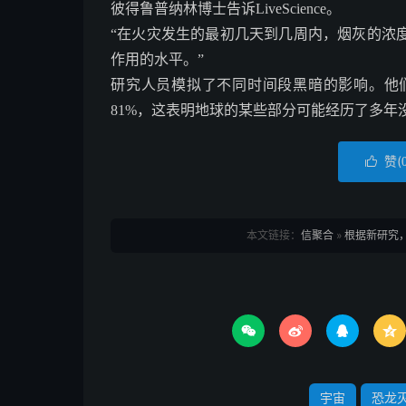
彼得鲁普纳林博士告诉LiveScience。
“在火灾发生的最初几天到几周内，烟灰的浓
作用的水平。”
研究人员模拟了不同时间段黑暗的影响。他们发现
81%，这表明地球的某些部分可能经历了多年
赞(

本文链接：
信聚合
»
根据新研究




宇宙
恐龙