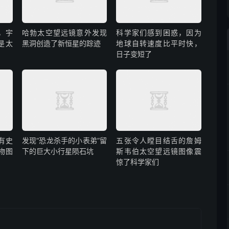
年，宇
哈勃太空望远镜意外发现
科学家们感到困惑，因为
是太
黑洞创造了新恒星的踪迹
地球自转速度比平时快，
日子变短了
有史
发现“恐龙杀手的小表弟”留
五张令人瞠目结舌的詹姆
物图
下的巨大小行星陨石坑
斯韦伯太空望远镜图像震
惊了科学家们