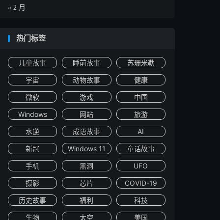
« 2 月
热门标签
儿童故事
睡前故事
苏珊米勒
宇宙
动物故事
健康
微软
游戏
中国
Windows
网站
旅游
水逆
成语故事
AI
新冠
Windows 11
童话故事
手机
黑洞
UFO
摄影
芯片
COVID-19
历史故事
福利
科技
生物
太空
美国